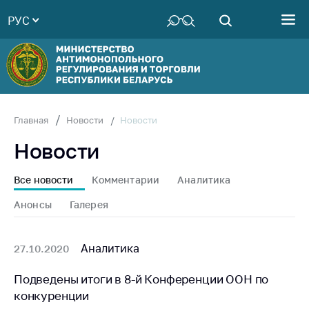
РУС
Министерство
Руководство
Структура
Министерства
Территориальные
Новости
Главная
Новости
органы
Новости
Законодательство
Антикоррупционная
Все новости
Комментарии
Аналитика
деятельность
Анонсы
Галерея
Общественно-
консультативный
совет
Аналитика
27.10.2020
Соискателям
Подведены итоги в 8-й Конференции ООН по
конкуренции
Награждения