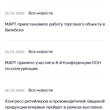
Сообщить о росте
цен на товары
Все новости
21.10.2020
Сообщить о росте
цен на лекарства и
МАРТ приостановило работу торгового объекта в
медицинские
Витебске
изделия
Контакты
Адрес и режим
Все новости
19.10.2020
работы
Приемная
МАРТ приняло участие в 8-й Конференции ООН
Министра
по конкуренции
Горячая линия
Пресс-служба
Все новости
16.10.2020
Вышестоящий
государственный
Конгресс ритейлеров и производителей пищевой
орган
продукции впервые пройдет в рамках выставки-