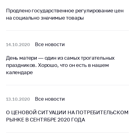
предупреждения
Продлено государственное регулирование цен
Общественное
на социально значимые товары
обсуждение
проектов
Маркировка
товаров
Все новости
14.10.2020
Упрощение условий
День матери — один из самых трогательных
ведения бизнеса
праздников. Хорошо, что он есть в нашем
Рекомендации по
календаре
предотвращению
распространения
COVID-19 для
субъектов торговли,
Все новости
13.10.2020
общественного
питания, бытового
О ЦЕНОВОЙ СИТУАЦИИ НА ПОТРЕБИТЕЛЬСКОМ
обслуживания
РЫНКЕ В СЕНТЯБРЕ 2020 ГОДА
Обучение по
вопросам