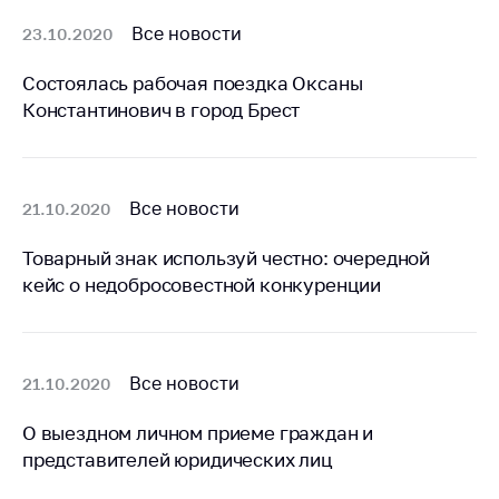
деятельность в
Республике
Все новости
23.10.2020
Беларусь
Состоялась рабочая поездка Оксаны
Защита
Константинович в город Брест
персональных
данных
Новости
Все новости
21.10.2020
Обратиться в МАРТ
Товарный знак используй честно: очередной
Личный прием
кейс о недобросовестной конкуренции
граждан и юр. лиц
Прямaя телефоннaя
линия
Все новости
21.10.2020
Горячая линия
О выездном личном приеме граждан и
Электронные
представителей юридических лиц
обращения