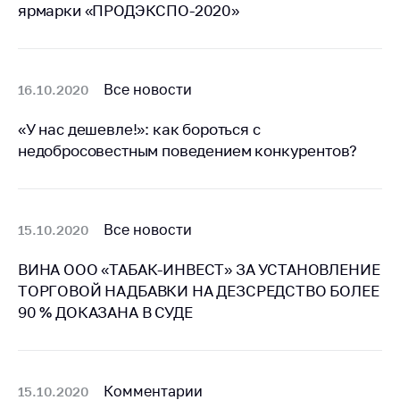
ярмарки «ПРОДЭКСПО-2020»
Важное на сайте
Сообщить о росте
цен
Все новости
16.10.2020
Ценообразование
на лекарственные
«У нас дешевле!»: как бороться с
средства, изделия
недобросовестным поведением конкурентов?
медицинского
назначения и
медицинскую
технику
Все новости
15.10.2020
Решение Комиссии
по установлению
ВИНА ООО «ТАБАК-ИНВЕСТ» ЗА УСТАНОВЛЕНИЕ
факта нарушения
ТОРГОВОЙ НАДБАВКИ НА ДЕЗСРЕДСТВО БОЛЕЕ
(отсутствия)
90 % ДОКАЗАНА В СУДЕ
нарушения
антимонопольного
законодательства
Предостережения и
Комментарии
15.10.2020