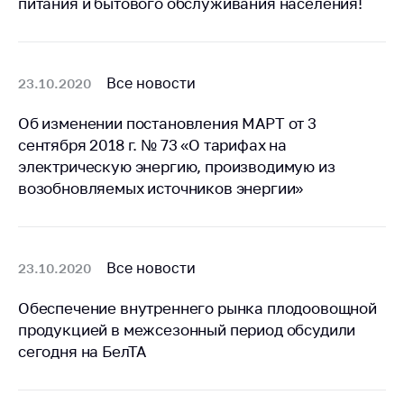
питания и бытового обслуживания населения!
Торговля и услуги
Регулирование и
контроль закупок
Все новости
23.10.2020
Защита прав
Об изменении постановления МАРТ от 3
потребителей
сентября 2018 г. № 73 «О тарифах на
Регулирование
электрическую энергию, производимую из
рекламной
возобновляемых источников энергии»
деятельности
Международное
сотрудничество
Все новости
23.10.2020
Применение мер
нетарифного
Обеспечение внутреннего рынка плодоовощной
регулирования
продукцией в межсезонный период обсудили
сегодня на БелТА
Биржевая торговля
Выставочная