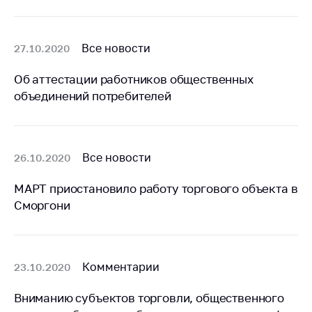
Белорусская
универсальная
товарная биржа
Все новости
27.10.2020
Общественная
Об аттестации работников общественных
жизнь
объединений потребителей
Идеологическая
работа
Официальные
Все новости
26.10.2020
геральдические
символы
МАРТ приостановило работу торгового объекта в
5 лет МАРТ
Сморгони
Деятельность
Ценовая политика
Комментарии
23.10.2020
Антимонопольное
регулирование и
Вниманию субъектов торговли, общественного
конкуренция