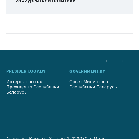
конкурентной политики
PRESIDENT.GOV.BY
GOVERNMENT.BY
SO
Интернет-портал
Совет Министров
Со
Президента Республики
Республики Беларусь
На
Беларусь
Ре
Адрес: ул. Кирова, 8, корп. 1, 220030, г. Минск