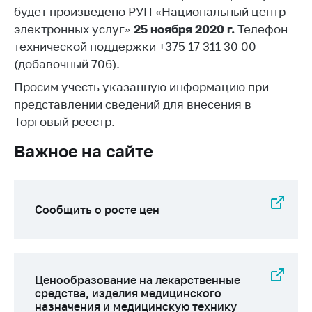
Сообщить о росте
будет произведено РУП «Национальный центр
цен на товары
электронных услуг»
25 ноября 2020 г.
Телефон
Сообщить о росте
технической поддержки +375 17 311 30 00
цен на лекарства и
(добавочный 706).
медицинские
Просим учесть указанную информацию при
изделия
представлении сведений для внесения в
Контакты
Торговый реестр.
Адрес и режим
Важное на сайте
работы
Приемная
Министра
Сообщить о росте цен
Горячая линия
Пресс-служба
Вышестоящий
Ценообразование на лекарственные
государственный
средства, изделия медицинского
орган
назначения и медицинскую технику