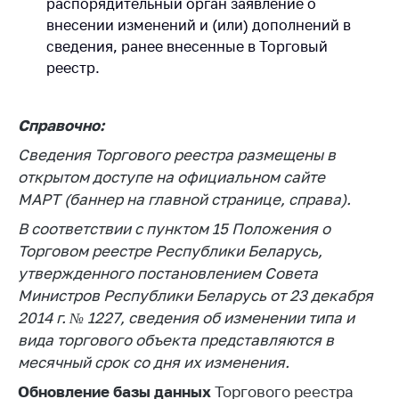
деятельность в
распорядительный орган заявление о
Республике
внесении изменений и (или) дополнений в
Беларусь
сведения, ранее внесенные в Торговый
реестр.
Защита
персональных
данных
Справочно:
Новости
Сведения Торгового реестра размещены в
открытом доступе на официальном сайте
Обратиться в МАРТ
МАРТ (баннер на главной странице, справа).
Личный прием
В соответствии с пунктом 15 Положения о
граждан и юр. лиц
Торговом реестре Республики Беларусь,
Прямaя телефоннaя
утвержденного постановлением Совета
линия
Министров Республики Беларусь от 23 декабря
2014 г. № 1227, сведения об изменении типа и
Горячая линия
вида торгового объекта представляются в
Электронные
месячный срок со дня их изменения.
обращения
Обновление базы данных
Торгового реестра