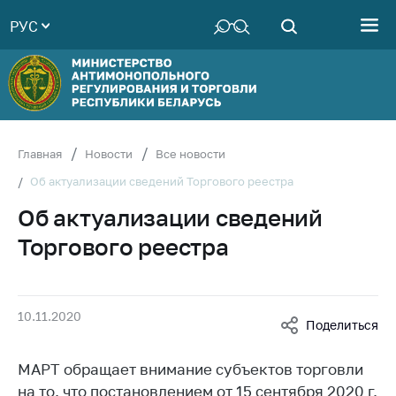
РУС
Министерство
Руководство
Структура
Министерства
Территориальные
Главная
Новости
Все новости
органы
Об актуализации сведений Торгового реестра
Законодательство
Об актуализации сведений
Антикоррупционная
Торгового реестра
деятельность
Общественно-
консультативный
10.11.2020
совет
Поделиться
Соискателям
МАРТ обращает внимание субъектов торговли
Награждения
на то, что постановлением от 15 сентября 2020 г.