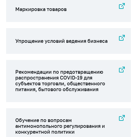
предупреждения
Маркировка товаров
Общественное
обсуждение
проектов
Маркировка
Упрощение условий ведения бизнеса
товаров
Упрощение условий
ведения бизнеса
Рекомендации по
Рекомендации по предотвращению
предотвращению
распространения COVID-19 для
распространения
субъектов торговли, общественного
питания, бытового обслуживания
COVID-19 для
субъектов торговли,
общественного
питания, бытового
обслуживания
Обучение по вопросам
антимонопольного регулирования и
Обучение по
конкурентной политики
вопросам