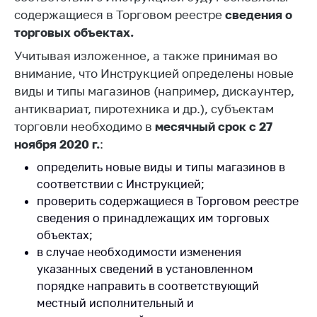
содержащиеся в Торговом реестре
сведения о
Торговля и услуги
торговых объектах.
Регулирование и
Учитывая изложенное, а также принимая во
контроль закупок
внимание, что Инструкцией определены новые
Защита прав
виды и типы магазинов (например, дискаунтер,
потребителей
антиквариат, пиротехника и др.), субъектам
торговли необходимо в
Регулирование
месячный срок с 27
рекламной
ноября 2020 г.
:
деятельности
определить новые виды и типы магазинов в
Международное
соответствии с Инструкцией;
сотрудничество
проверить содержащиеся в Торговом реестре
сведения о принадлежащих им торговых
Применение мер
объектах;
нетарифного
регулирования
в случае необходимости изменения
указанных сведений в установленном
Биржевая торговля
порядке направить в соответствующий
Выставочная
местный исполнительный и