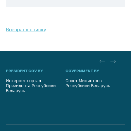
антимонопольного
регулирования и
конкурентной
политики
Возврат к списку
PRESIDENT.GOV.BY
GOVERNMENT.BY
SO
Интернет-портал
Совет Министров
Со
Президента Республики
Республики Беларусь
На
Беларусь
Ре