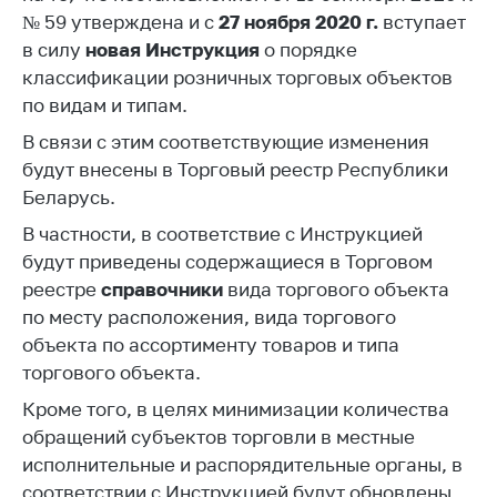
№ 59 утверждена и с
27 ноября 2020 г.
вступает
Белорусская
универсальная
в силу
новая Инструкция
о порядке
товарная биржа
классификации розничных торговых объектов
по видам и типам.
Общественная
жизнь
В связи с этим соответствующие изменения
будут внесены в Торговый реестр Республики
Идеологическая
работа
Беларусь.
В частности, в соответствие с Инструкцией
Официальные
геральдические
будут приведены содержащиеся в Торговом
символы
реестре
справочники
вида торгового объекта
по месту расположения, вида торгового
5 лет МАРТ
объекта по ассортименту товаров и типа
Деятельность
торгового объекта.
Ценовая политика
Кроме того, в целях минимизации количества
обращений субъектов торговли в местные
Антимонопольное
исполнительные и распорядительные органы, в
регулирование и
конкуренция
соответствии с Инструкцией будут обновлены