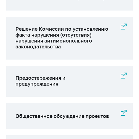
Важное на сайте
Сообщить о росте
цен
Решение Комиссии по установлению
Ценообразование
факта нарушения (отсутствия)
на лекарственные
нарушения антимонопольного
средства, изделия
законодательства
медицинского
назначения и
медицинскую
технику
Предостережения и
Решение Комиссии
предупреждения
по установлению
факта нарушения
(отсутствия)
нарушения
антимонопольного
Общественное обсуждение проектов
законодательства
Предостережения и