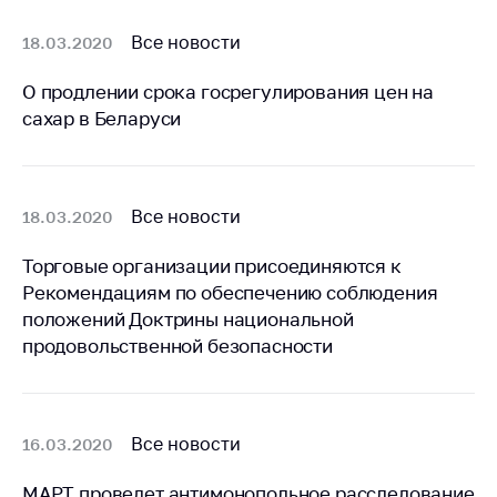
предупреждения
Общественное
Все новости
18.03.2020
обсуждение
проектов
О продлении срока госрегулирования цен на
сахар в Беларуси
Маркировка
товаров
Упрощение условий
ведения бизнеса
Все новости
18.03.2020
Рекомендации по
Торговые организации присоединяются к
предотвращению
Рекомендациям по обеспечению соблюдения
распространения
положений Доктрины национальной
COVID-19 для
продовольственной безопасности
субъектов торговли,
общественного
питания, бытового
обслуживания
Все новости
16.03.2020
Обучение по
вопросам
МАРТ проведет антимонопольное расследование