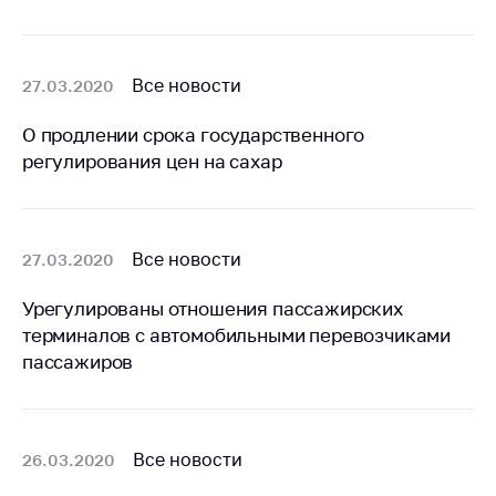
Сообщить о росте
цен на товары
Сообщить о росте
Все новости
27.03.2020
цен на лекарства и
медицинские
О продлении срока государственного
изделия
регулирования цен на сахар
Контакты
Адрес и режим
работы
Все новости
27.03.2020
Приемная
Министра
Урегулированы отношения пассажирских
терминалов с автомобильными перевозчиками
Горячая линия
пассажиров
Пресс-служба
Вышестоящий
государственный
Все новости
26.03.2020
орган