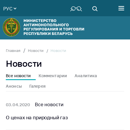
РУС
Министерство
Руководство
Структура
Министерства
Территориальные
Новости
Главная
Новости
органы
Новости
Законодательство
Антикоррупционная
Все новости
Комментарии
Аналитика
деятельность
Анонсы
Галерея
Общественно-
консультативный
совет
Все новости
03.04.2020
Соискателям
О ценах на природный газ
Награждения