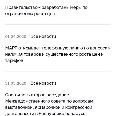
Правительством разработаны меры по
Торговля и услуги
ограничению роста цен
Регулирование и
контроль закупок
Защита прав
Все новости
01.04.2020
потребителей
Регулирование
МАРТ открывает телефонную линию по вопросам
рекламной
наличия товаров и существенного роста цен и
деятельности
тарифов
Международное
сотрудничество
Применение мер
Все новости
31.03.2020
нетарифного
регулирования
Состоялось второе заседание
Межведомственного совета по вопросам
Биржевая торговля
выставочной, ярмарочной и конгрессной
Выставочная
деятельности в Республике Беларусь