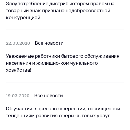
Злоупотребление дистрибьютором правом на
Важное на сайте
товарный знак признано недобросовестной
Сообщить о росте
конкуренцией
цен
Ценообразование
на лекарственные
средства, изделия
Все новости
22.03.2020
медицинского
назначения и
Уважаемые работники бытового обслуживания
медицинскую
населения и жилищно-коммунального
технику
хозяйства!
Решение Комиссии
по установлению
факта нарушения
Все новости
19.03.2020
(отсутствия)
нарушения
антимонопольного
Об участии в пресс-конференции, посвященной
законодательства
тенденциям развития сферы бытовых услуг
Предостережения и