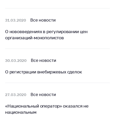
деятельность в
Республике
Беларусь
Защита
Все новости
31.03.2020
персональных
данных
О нововведениях в регулировании цен
организаций-монополистов
Новости
Обратиться в МАРТ
Все новости
30.03.2020
Личный прием
граждан и юр. лиц
О регистрации внебиржевых сделок
Прямaя телефоннaя
линия
Горячая линия
Все новости
27.03.2020
Электронные
«Национальный оператор» оказался не
обращения
национальным