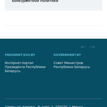
конкурентной политики
PRESIDENT.GOV.BY
GOVERNMENT.BY
SO
Интернет-портал
Совет Министров
Со
Президента Республики
Республики Беларусь
На
Беларусь
Ре
Адрес: ул. Кирова, 8, корп. 1, 220030, г. Минск