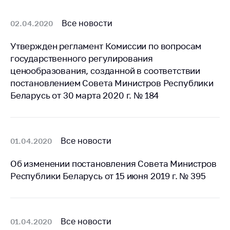
Белорусская
универсальная
Все новости
02.04.2020
товарная биржа
Утвержден регламент Комиссии по вопросам
Общественная
государственного регулирования
жизнь
ценообразования, созданной в соответствии
Идеологическая
постановлением Совета Министров Республики
работа
Беларусь от 30 марта 2020 г. № 184
Официальные
геральдические
символы
Все новости
01.04.2020
5 лет МАРТ
Об изменении постановления Совета Министров
Деятельность
Республики Беларусь от 15 июня 2019 г. № 395
Ценовая политика
Антимонопольное
регулирование и
Все новости
01.04.2020
конкуренция