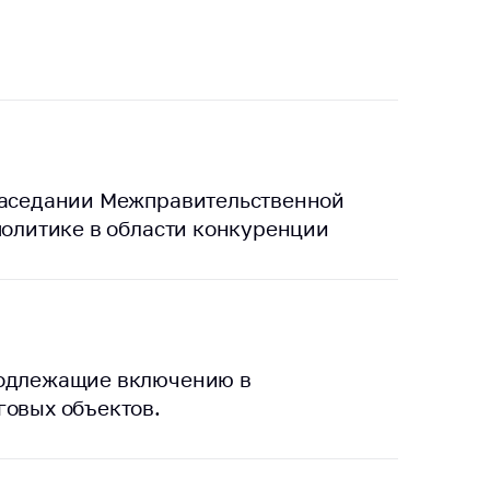
тики
 заседании Межправительственной
политике в области конкуренции
подлежащие включению в
говых объектов.