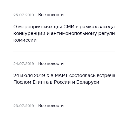
Награждения
Контак
Белорусская
Адрес
Все новости
25.07.2019
универсальная
рабо
товарная биржа
О мероприятиях для СМИ в рамках засед
Прие
Общественная
конкуренции и антимонопольному регул
Мини
жизнь
комиссии
Горяч
Идеологическая
работа
Прес
Официальные
Выше
Все новости
24.07.2019
геральдические
госу
символы
орга
24 июля 2019 г. в МАРТ состоялась встр
Послом Египта в России и Беларуси
5 лет МАРТ
Важное 
Сообщ
Деятельность
цен
Ценовая политика
Все новости
23.07.2019
Цено
Антимонопольное
на ле