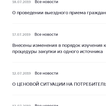
Марк
Все новости
18.07.2019
това
Выставочная
О проведении выездного приема граждан
деятельность в
Упро
Республике
услов
Беларусь
бизн
Защита
Реко
Все новости
17.07.2019
персональных
пред
данных
расп
Внесены изменения в порядок изучения 
COVID
процедуры закупки из одного источника
Новости
субъе
торго
обще
питан
Все новости
12.07.2019
обсл
О ЦЕНОВОЙ СИТУАЦИИ НА ПОТРЕБИТЕЛЬ
Обуч
вопр
анти
регул
конк
Все новости
12.07.2019