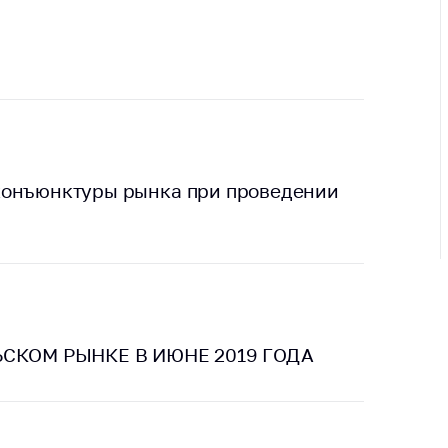
ировка
ров
щение
ий ведения
еса
мендации по
отвращению
ространения
конъюнктуры рынка при проведении
-19 для
ктов
вли,
ственного
ия, бытового
уживания
СКОМ РЫНКЕ В ИЮНЕ 2019 ГОДА
ение по
осам
монопольного
ирования и
урентной