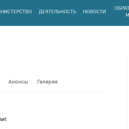
ОБРА
НИСТЕРСТВО
ДЕЯТЕЛЬНОСТЬ
НОВОСТИ
ться в МАРТ
М
ый прием
ан и юр. лиц
aя
оннaя линия
ая линия
тронные
щения
Анонсы
Галерея
ить о росте
а товары
ить о росте
а лекарства и
цинские
ли!
лия