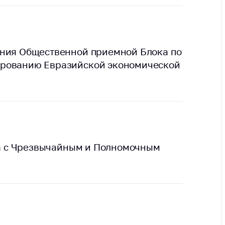
ты
 и режим
ты
ания Общественной приемной Блока по
мная
ированию Евразийской экономической
стра
ая линия
с-служба
стоящий
дарственный
н
еча с Чрезвычайным и Полномочным
на сайте
ить о росте
образование
карственные