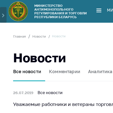
МИНИСТЕРСТВО
АНТИМОНОПОЛЬНОГО
МИ
Министерство
Обрати
РЕГУЛИРОВАНИЯ И ТОРГОВЛИ
РЕСПУБЛИКИ БЕЛАРУСЬ
Руководство
Личн
гражд
Структура
Министерства
Прям
Новости
Главная
Новости
телеф
Территориальные
органы
Горяч
Новости
Законодательство
Элек
обра
Антикоррупционная
Все новости
Комментарии
Аналитика
деятельность
Сообщ
цен н
Общественно-
консультативный
Сообщ
Все новости
26.07.2019
совет
цен н
меди
Уважаемые работники и ветераны торгов
Соискателям
изде