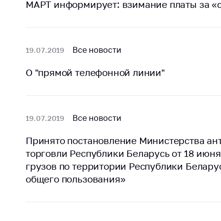
МАРТ информирует: взимание платы за «
регулирование и
средс
конкуренция
меди
назна
Торговля и услуги
меди
Все новости
19.07.2019
Регулирование и
техни
контроль закупок
Реше
О "прямой телефонной линии"
Защита прав
по ус
потребителей
факт
(отсу
Регулирование
нару
Все новости
19.07.2019
рекламной
анти
деятельности
закон
Принято постановление Министерства ан
Международное
торговли Республики Беларусь от 18 июня
Пред
сотрудничество
и пр
грузов по территории Республики Белар
общего пользования»
Применение мер
Обще
нетарифного
обсу
регулирования
прое
Биржевая торговля