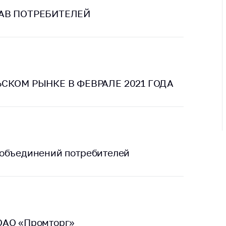
ировка
ров
АВ ПОТРЕБИТЕЛЕЙ
щение
ий ведения
еса
мендации по
СКОМ РЫНКЕ В ФЕВРАЛЕ 2021 ГОДА
отвращению
ространения
-19 для
ктов
вли,
ственного
ия, бытового
 объединений потребителей
уживания
ение по
осам
монопольного
ирования и
ОАО «Промторг»
урентной