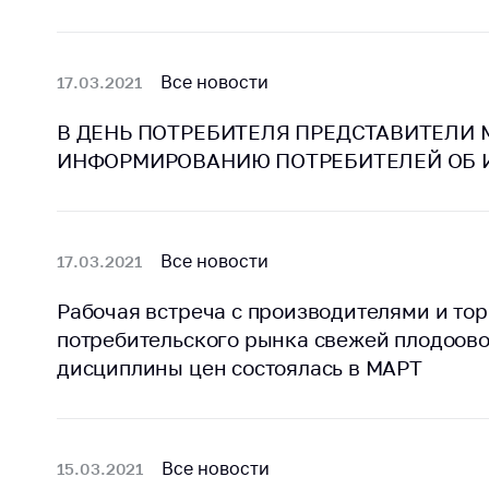
регулирование и
средс
конкуренция
меди
назна
Торговля и услуги
Все новости
17.03.2021
меди
Регулирование и
техни
В ДЕНЬ ПОТРЕБИТЕЛЯ ПРЕДСТАВИТЕЛИ 
контроль закупок
Реше
ИНФОРМИРОВАНИЮ ПОТРЕБИТЕЛЕЙ ОБ 
Защита прав
по ус
потребителей
факт
(отсу
Регулирование
нару
Все новости
17.03.2021
рекламной
анти
деятельности
закон
Рабочая встреча с производителями и то
Международное
потребительского рынка свежей плодоов
Пред
сотрудничество
и пр
дисциплины цен состоялась в МАРТ
Применение мер
Обще
нетарифного
обсу
регулирования
прое
Все новости
15.03.2021
Биржевая торговля