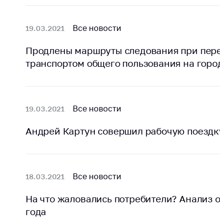
Награждения
Контак
Белорусская
Адрес
Все новости
19.03.2021
универсальная
рабо
товарная биржа
Продлены маршруты следования при пер
Прие
Общественная
транспортом общего пользования на горо
Мини
жизнь
Горяч
Идеологическая
работа
Прес
Все новости
19.03.2021
Официальные
Выше
геральдические
госу
Андрей Картун совершил рабочую поезд
символы
орга
5 лет МАРТ
Важное 
Все новости
18.03.2021
Сообщ
Деятельность
цен
Ценовая политика
На что жаловались потребители? Анализ 
Цено
года
Антимонопольное
на ле