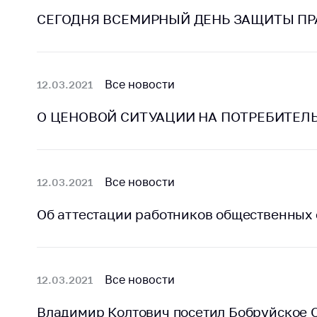
Марк
това
СЕГОДНЯ ВСЕМИРНЫЙ ДЕНЬ ЗАЩИТЫ ПР
Выставочная
деятельность в
Упро
Республике
услов
Беларусь
бизн
Все новости
12.03.2021
Защита
Реко
персональных
О ЦЕНОВОЙ СИТУАЦИИ НА ПОТРЕБИТЕЛЬ
пред
данных
расп
COVID
Новости
субъе
торго
Все новости
12.03.2021
обще
питан
Об аттестации работников общественных
обсл
Обуч
вопр
Все новости
12.03.2021
анти
регул
Владимир Колтович посетил Бобруйское 
конк