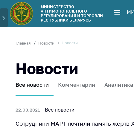
МИНИСТЕРСТВО
АНТИМОНОПОЛЬНОГО
МИ
Министерство
Обрати
РЕГУЛИРОВАНИЯ И ТОРГОВЛИ
РЕСПУБЛИКИ БЕЛАРУСЬ
Руководство
Личн
гражд
Структура
Министерства
Прям
Новости
Главная
Новости
телеф
Территориальные
органы
Горяч
Новости
Законодательство
Элек
обра
Антикоррупционная
Все новости
Комментарии
Аналитика
деятельность
Сообщ
цен н
Общественно-
консультативный
Сообщ
Все новости
22.03.2021
совет
цен н
меди
Сотрудники МАРТ почтили память жертв 
Соискателям
изде