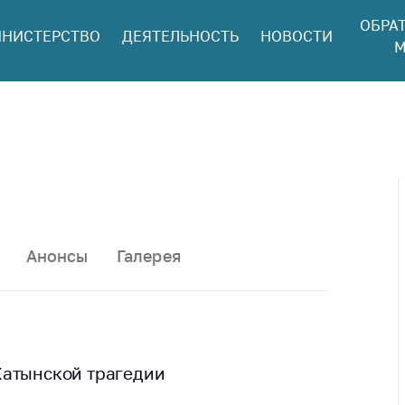
ОБРА
НИСТЕРСТВО
ДЕЯТЕЛЬНОСТЬ
НОВОСТИ
ться в МАРТ
М
ый прием
ан и юр. лиц
aя
оннaя линия
ая линия
тронные
щения
Анонсы
Галерея
ить о росте
а товары
ить о росте
а лекарства и
цинские
Хатынской трагедии
лия