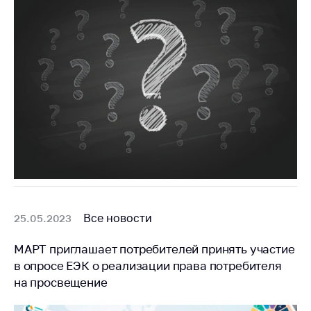
Сообщить о росте
цен на товары
Сообщить о росте
цен на лекарства и
медицинские
изделия
Контакты
Адрес и режим
работы
Приемная
Министра
Горячая линия
Все новости
25.05.2023
Пресс-служба
МАРТ приглашает потребителей принять участие
в опросе ЕЭК о реализации права потребителя
Вышестоящий
государственный
на просвещение
орган