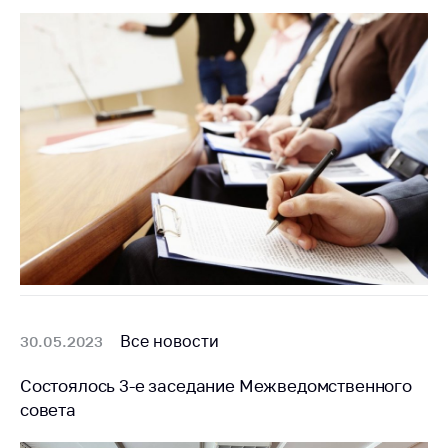
Белорусская
универсальная
товарная биржа
Общественная
жизнь
Идеологическая
работа
Официальные
геральдические
символы
5 лет МАРТ
Деятельность
Все новости
30.05.2023
Ценовая политика
Состоялось 3-е заседание Межведомственного
Антимонопольное
совета
регулирование и
конкуренция