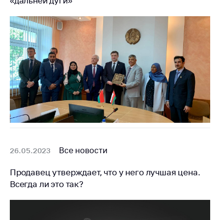
«дальней дуги»
деятельность в
Республике
Беларусь
Защита
персональных
данных
Новости
Обратиться в МАРТ
Личный прием
граждан и юр. лиц
Прямaя телефоннaя
Все новости
26.05.2023
линия
Продавец утверждает, что у него лучшая цена.
Горячая линия
Всегда ли это так?
Электронные
обращения