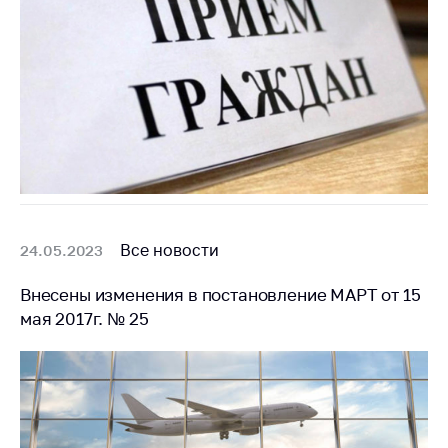
предупреждения
Общественное
обсуждение
проектов
Маркировка
товаров
Упрощение условий
ведения бизнеса
Рекомендации по
Все новости
предотвращению
24.05.2023
распространения
COVID-19 для
Внесены изменения в постановление МАРТ от 15
субъектов торговли,
мая 2017г. № 25
общественного
питания, бытового
обслуживания
Обучение по
вопросам