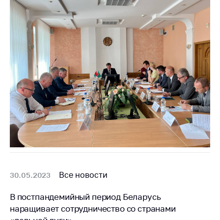
Торговля и услуги
Регулирование и
контроль закупок
Защита прав
потребителей
Регулирование
рекламной
деятельности
Международное
сотрудничество
Применение мер
нетарифного
регулирования
Все новости
30.05.2023
Биржевая торговля
В постпандемийный период Беларусь
наращивает сотрудничество со странами
Выставочная