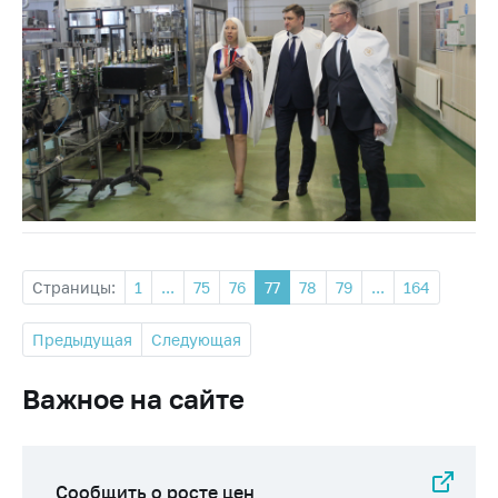
Страницы:
1
...
75
76
77
78
79
...
164
Предыдущая
Следующая
Важное на сайте
Сообщить о росте цен