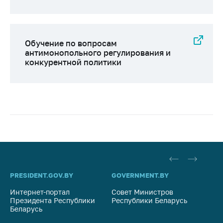
Обучение по вопросам
антимонопольного регулирования и
конкурентной политики
PRESIDENT.GOV.BY
GOVERNMENT.BY
SO
Интернет-портал
Совет Министров
Со
Президента Республики
Республики Беларусь
На
Беларусь
Ре