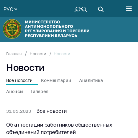
РУС
Министерство
Руководство
Структура
Министерства
Территориальные
Новости
Главная
Новости
органы
Новости
Законодательство
Антикоррупционная
Все новости
Комментарии
Аналитика
деятельность
Анонсы
Галерея
Общественно-
консультативный
совет
Все новости
31.05.2023
Соискателям
Об аттестации работников общественных
объединений потребителей
Награждения