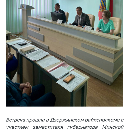
Торговля и услуги
Регулирование и
контроль закупок
Защита прав
потребителей
Регулирование
рекламной
деятельности
Международное
сотрудничество
Применение мер
нетарифного
регулирования
Биржевая торговля
Встреча прошла в Дзержинском райисполкоме с
Выставочная
участием заместителя губернатора Минской