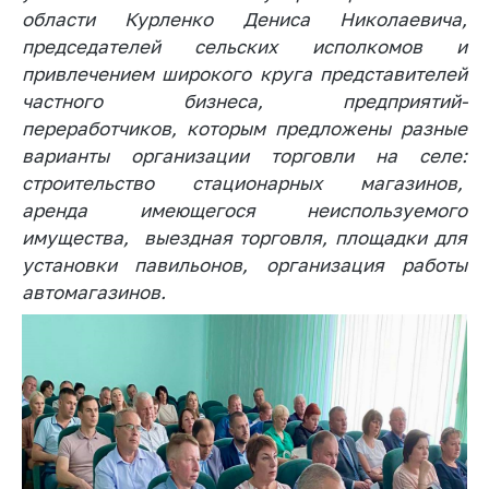
деятельность в
области Курленко Дениса Николаевича,
Республике
председателей сельских исполкомов и
Беларусь
привлечением широкого круга представителей
Защита
частного бизнеса, предприятий-
персональных
переработчиков, которым предложены разные
данных
варианты организации торговли на селе:
Новости
строительство стационарных магазинов,
аренда имеющегося неиспользуемого
Обратиться в МАРТ
имущества, выездная торговля, площадки для
установки павильонов, организация работы
Личный прием
граждан и юр. лиц
автомагазинов.
Прямaя телефоннaя
линия
Горячая линия
Электронные
обращения