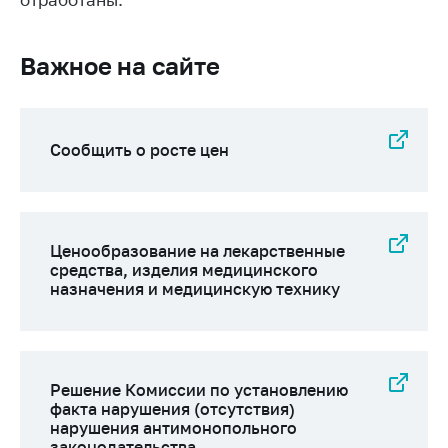
Важное на сайте
Сообщить о росте
Важное на сайте
цен
Ценообразование
на лекарственные
средства, изделия
Сообщить о росте цен
медицинского
назначения и
медицинскую
технику
Ценообразование на лекарственные
Решение Комиссии
средства, изделия медицинского
по установлению
назначения и медицинскую технику
факта нарушения
(отсутствия)
нарушения
антимонопольного
Решение Комиссии по установлению
законодательства
факта нарушения (отсутствия)
нарушения антимонопольного
Предостережения и
законодательства