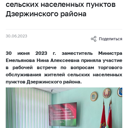
сельских населенных пунктов
Белорусская
универсальная
Дзержинского района
товарная биржа
Общественная
жизнь
30.06.2023
Поделиться
Идеологическая
работа
30 июня 2023 г. заместитель Министра
Емельянова Нина Алексеевна приняла участие
Официальные
геральдические
в рабочей встрече по вопросам торгового
символы
обслуживания жителей сельских населенных
пунктов Дзержинского района.
5 лет МАРТ
Деятельность
Ценовая политика
Антимонопольное
регулирование и
конкуренция