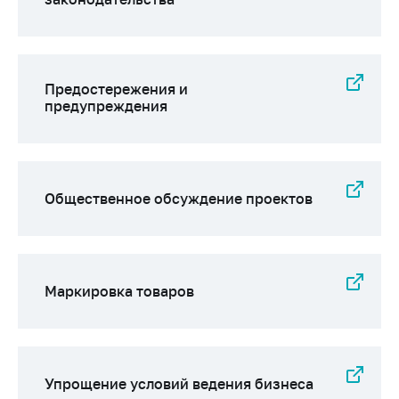
предупреждения
Общественное
обсуждение
проектов
Предостережения и
Маркировка
предупреждения
товаров
Упрощение условий
ведения бизнеса
Общественное обсуждение проектов
Рекомендации по
предотвращению
распространения
COVID-19 для
субъектов торговли,
Маркировка товаров
общественного
питания, бытового
обслуживания
Обучение по
Упрощение условий ведения бизнеса
вопросам