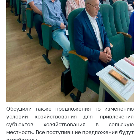
Сообщить о росте
цен на товары
Сообщить о росте
цен на лекарства и
медицинские
изделия
Контакты
Адрес и режим
работы
Приемная
Министра
Горячая линия
Пресс-служба
Обсудили также предложения по изменению
условий хозяйствования для привлечения
Вышестоящий
субъектов хозяйствования в сельскую
государственный
местность. Все поступившие предложения будут
орган
отработаны.