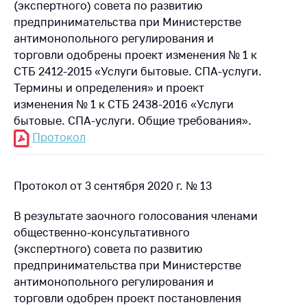
(экспертного) совета по развитию
Торговля и услуги
предпринимательства при Министерстве
антимонопольного регулирования и
Регулирование и
торговли одобрены проект изменения № 1 к
контроль закупок
СТБ 2412-2015 «Услуги бытовые. СПА-услуги.
Защита прав
Термины и определения» и проект
потребителей
изменения № 1 к СТБ 2438-2016 «Услуги
бытовые. СПА-услуги. Общие требования».
Регулирование
рекламной
Протокол
деятельности
Международное
Протокол от 3 сентября 2020 г. № 13
сотрудничество
Применение мер
В результате заочного голосования членами
нетарифного
общественно-консультативного
регулирования
(экспертного) совета по развитию
предпринимательства при Министерстве
Биржевая торговля
антимонопольного регулирования и
Выставочная
торговли одобрен проект постановления