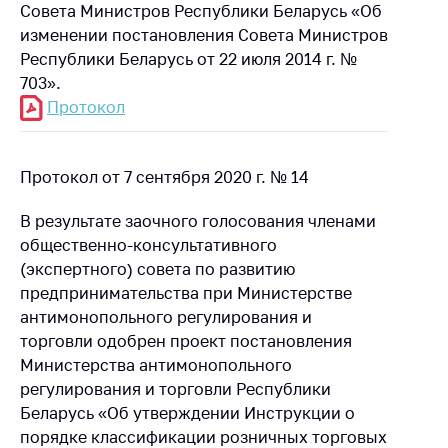
деятельность в
Совета Министров Республики Беларусь «Об
Республике
изменении постановления Совета Министров
Беларусь
Республики Беларусь от 22 июля 2014 г. №
Защита
703».
персональных
Протокол
данных
Новости
Протокол от 7 сентября 2020 г. № 14
Обратиться в МАРТ
В результате заочного голосования членами
Личный прием
общественно-консультативного
граждан и юр. лиц
(экспертного) совета по развитию
предпринимательства при Министерстве
Прямaя телефоннaя
антимонопольного регулирования и
линия
торговли одобрен проект постановления
Горячая линия
Министерства антимонопольного
регулирования и торговли Республики
Электронные
Беларусь «Об утверждении Инструкции о
обращения
порядке классификации розничных торговых