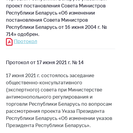
предупреждения
проект постановления Совета Министров
Общественное
Республики Беларусь «Об изменении
обсуждение
постановления Совета Министров
проектов
Республики Беларусь от 16 июня 2004 г. №
714» одобрен.
Маркировка
товаров
Протокол
Упрощение условий
ведения бизнеса
Протокол от 17 июня 2021 г. № 14
Рекомендации по
предотвращению
17 июня 2021 г. состоялось заседание
распространения
общественно-консультативного
COVID-19 для
(экспертного) совета при Министерстве
субъектов торговли,
антимонопольного регулирования и
общественного
торговли Республики Беларусь по вопросам
питания, бытового
рассмотрения проекта Указа Президента
обслуживания
Республики Беларусь «Об изменении указов
Обучение по
Президента Республики Беларусь».
вопросам