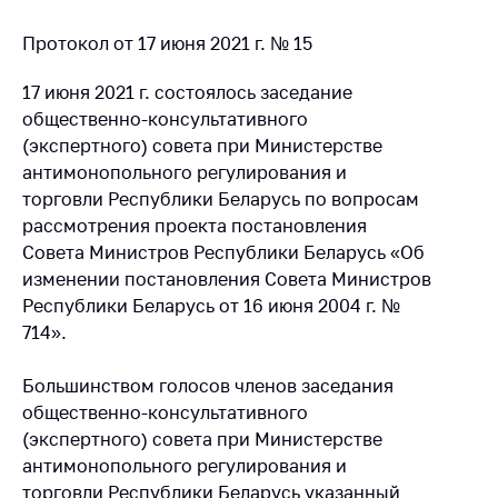
Важное на сайте
Протокол от 17 июня 2021 г. № 15
Сообщить о росте
цен
17 июня 2021 г. состоялось заседание
Ценообразование
общественно-консультативного
на лекарственные
(экспертного) совета при Министерстве
средства, изделия
антимонопольного регулирования и
медицинского
торговли Республики Беларусь по вопросам
назначения и
рассмотрения проекта постановления
медицинскую
Совета Министров Республики Беларусь «Об
технику
изменении постановления Совета Министров
Решение Комиссии
Республики Беларусь от 16 июня 2004 г. №
по установлению
714».
факта нарушения
(отсутствия)
Большинством голосов членов заседания
нарушения
общественно-консультативного
антимонопольного
законодательства
(экспертного) совета при Министерстве
антимонопольного регулирования и
Предостережения и
торговли Республики Беларусь указанный