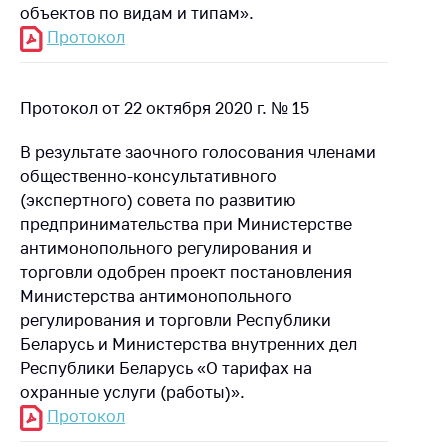
Сообщить о росте
объектов по видам и типам».
цен на товары
Протокол
Сообщить о росте
цен на лекарства и
медицинские
Протокол от 22 октября 2020 г. № 15
изделия
В результате заочного голосования членами
Контакты
общественно-консультативного
Адрес и режим
(экспертного) совета по развитию
работы
предпринимательства при Министерстве
антимонопольного регулирования и
Приемная
торговли одобрен проект постановления
Министра
Министерства антимонопольного
Горячая линия
регулирования и торговли Республики
Беларусь и Министерства внутренних дел
Пресс-служба
Республики Беларусь «О тарифах на
Вышестоящий
охранные услуги (работы)».
государственный
Протокол
орган