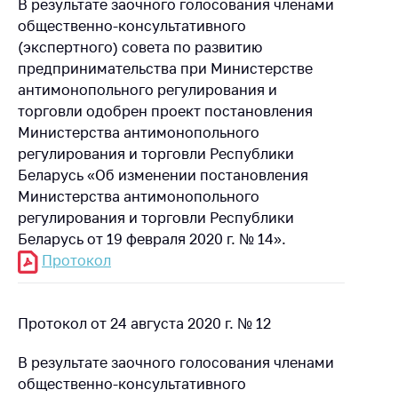
В результате заочного голосования членами
Белорусская
общественно-консультативного
универсальная
(экспертного) совета по развитию
товарная биржа
предпринимательства при Министерстве
Общественная
антимонопольного регулирования и
жизнь
торговли одобрен проект постановления
Министерства антимонопольного
Идеологическая
регулирования и торговли Республики
работа
Беларусь «Об изменении постановления
Официальные
Министерства антимонопольного
геральдические
регулирования и торговли Республики
символы
Беларусь от 19 февраля 2020 г. № 14».
5 лет МАРТ
Протокол
Деятельность
Ценовая политика
Протокол от 24 августа 2020 г. № 12
Антимонопольное
В результате заочного голосования членами
регулирование и
общественно-консультативного
конкуренция