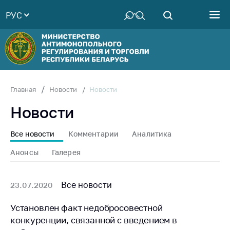
РУС
Министерство
Руководство
Структура
Министерства
Территориальные
Новости
Главная
Новости
органы
Новости
Законодательство
Антикоррупционная
Все новости
Комментарии
Аналитика
деятельность
Анонсы
Галерея
Общественно-
консультативный
совет
Все новости
23.07.2020
Соискателям
Установлен факт недобросовестной
конкуренции, связанной с введением в
Награждения