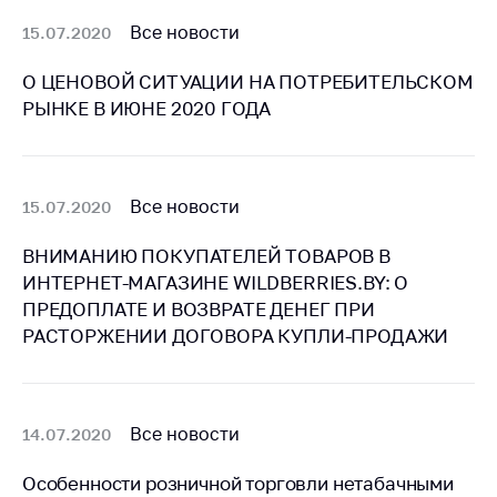
Сообщить о росте
цен на товары
Все новости
15.07.2020
Сообщить о росте
О ЦЕНОВОЙ СИТУАЦИИ НА ПОТРЕБИТЕЛЬСКОМ
цен на лекарства и
РЫНКЕ В ИЮНЕ 2020 ГОДА
медицинские
изделия
Контакты
Все новости
15.07.2020
Адрес и режим
работы
ВНИМАНИЮ ПОКУПАТЕЛЕЙ ТОВАРОВ В
Приемная
ИНТЕРНЕТ-МАГАЗИНЕ WILDBERRIES.BY: О
Министра
ПРЕДОПЛАТЕ И ВОЗВРАТЕ ДЕНЕГ ПРИ
РАСТОРЖЕНИИ ДОГОВОРА КУПЛИ-ПРОДАЖИ
Горячая линия
Пресс-служба
Вышестоящий
Все новости
14.07.2020
государственный
орган
Особенности розничной торговли нетабачными