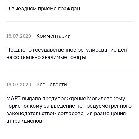
деятельность в
Республике
О выездном приеме граждан
Беларусь
Защита
персональных
Комментарии
16.07.2020
данных
Продлено государственное регулирование цен
Новости
на социально значимые товары
Обратиться в МАРТ
Личный прием
граждан и юр. лиц
Все новости
16.07.2020
Прямaя телефоннaя
МАРТ выдало предупреждение Могилевскому
линия
горисполкому за введение не предусмотренного
Горячая линия
законодательством согласования размещения
аттракционов
Электронные
обращения