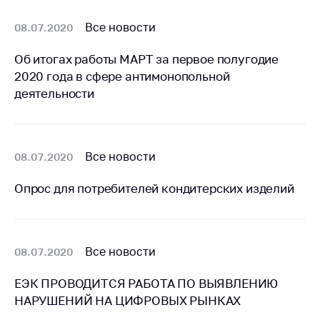
предупреждения
Общественное
Все новости
08.07.2020
обсуждение
проектов
Об итогах работы МАРТ за первое полугодие
2020 года в сфере антимонопольной
Маркировка
деятельности
товаров
Упрощение условий
ведения бизнеса
Все новости
08.07.2020
Рекомендации по
предотвращению
Опрос для потребителей кондитерских изделий
распространения
COVID-19 для
субъектов торговли,
общественного
Все новости
08.07.2020
питания, бытового
обслуживания
ЕЭК ПРОВОДИТСЯ РАБОТА ПО ВЫЯВЛЕНИЮ
Обучение по
НАРУШЕНИЙ НА ЦИФРОВЫХ РЫНКАХ
вопросам