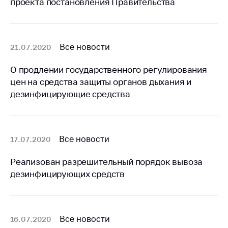
проекта постановления Правительства
Торговля и услуги
Регулирование и
контроль закупок
Все новости
21.07.2020
Защита прав
О продлении государственного регулирования
потребителей
цен на средства защиты органов дыхания и
Регулирование
дезинфицирующие средства
рекламной
деятельности
Международное
Все новости
17.07.2020
сотрудничество
Применение мер
Реализован разрешительный порядок вывоза
нетарифного
дезинфицирующих средств
регулирования
Биржевая торговля
Выставочная
Все новости
16.07.2020