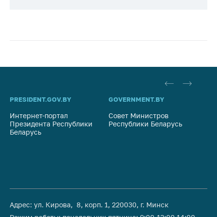
PRESIDENT.GOV.BY
GOVERNMENT.BY
SO
Интернет-портал
Совет Министров
Со
Президента Республики
Республики Беларусь
На
Беларусь
Ре
Адрес: ул. Кирова, 8, корп. 1, 220030, г. Минск