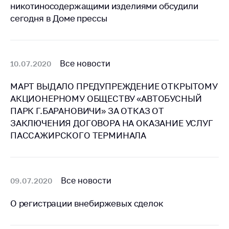
никотиносодержащими изделиями обсудили
Важное на сайте
сегодня в Доме прессы
Сообщить о росте
цен
Ценообразование
Все новости
10.07.2020
на лекарственные
средства, изделия
МАРТ ВЫДАЛО ПРЕДУПРЕЖДЕНИЕ ОТКРЫТОМУ
медицинского
назначения и
АКЦИОНЕРНОМУ ОБЩЕСТВУ «АВТОБУСНЫЙ
медицинскую
ПАРК Г.БАРАНОВИЧИ» ЗА ОТКАЗ ОТ
технику
ЗАКЛЮЧЕНИЯ ДОГОВОРА НА ОКАЗАНИЕ УСЛУГ
ПАССАЖИРСКОГО ТЕРМИНАЛА
Решение Комиссии
по установлению
факта нарушения
(отсутствия)
нарушения
Все новости
09.07.2020
антимонопольного
законодательства
О регистрации внебиржевых сделок
Предостережения и