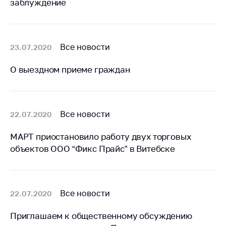
заблуждение
Белорусская
универсальная
товарная биржа
Все новости
23.07.2020
Общественная
жизнь
О выездном приеме граждан
Идеологическая
работа
Официальные
Все новости
22.07.2020
геральдические
символы
МАРТ приостановило работу двух торговых
5 лет МАРТ
объектов ООО “Фикс Прайс” в Витебске
Деятельность
Ценовая политика
Все новости
22.07.2020
Антимонопольное
регулирование и
Приглашаем к общественному обсуждению
конкуренция