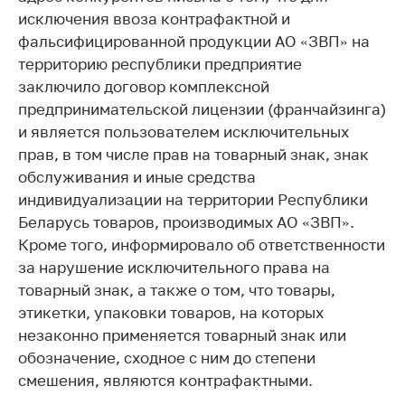
исключения ввоза контрафактной и
Торговля и услуги
фальсифицированной продукции АО «ЗВП» на
Регулирование и
территорию республики предприятие
контроль закупок
заключило договор комплексной
предпринимательской лицензии (франчайзинга)
Защита прав
потребителей
и является пользователем исключительных
прав, в том числе прав на товарный знак, знак
Регулирование
обслуживания и иные средства
рекламной
индивидуализации на территории Республики
деятельности
Беларусь товаров, производимых АО «ЗВП».
Международное
Кроме того, информировало об ответственности
сотрудничество
за нарушение исключительного права на
Применение мер
товарный знак, а также о том, что товары,
нетарифного
этикетки, упаковки товаров, на которых
регулирования
незаконно применяется товарный знак или
Биржевая торговля
обозначение, сходное с ним до степени
смешения, являются контрафактными.
Выставочная