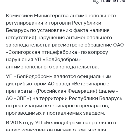
Поделиться
Белорусская
универсальная
Комиссией Министерства антимонопольного
товарная биржа
регулирования и торговли Республики
Общественная
Беларусь по установлению факта наличия
жизнь
(отсутствия) нарушения антимонопольного
законодательства рассмотрено обращение ОАО
Идеологическая
работа
«Солигорская птицефабрика» по вопросу
нарушения УП «Белйодобром»
Официальные
антимонопольного законодательства.
геральдические
символы
УП «Белйодобром» является официальным
дистрибьютором АО завод «Ветеринарные
5 лет МАРТ
препараты» (Российская Федерация) (далее -
Деятельность
АО «ЗВП») на территории Республики Беларусь
по реализации ветеринарных препаратов,
Ценовая политика
производимых и поставляемых заводом.
Антимонопольное
В 2018 году УП «Белйодобром» направляло в
регулирование и
конкуренция
адрес конкурентов письма о том, что для