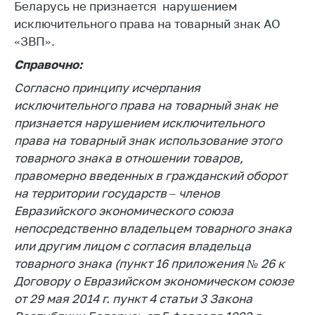
Беларусь не признается нарушением
Важное на сайте
исключительного права на товарный знак АО
Сообщить о росте
«ЗВП
»
.
цен
Справочно:
Ценообразование
Согласно принципу исчерпания
на лекарственные
средства, изделия
исключительного права на товарный знак не
медицинского
признается нарушением исключительного
назначения и
права на товарный знак использование этого
медицинскую
товарного знака в отношении товаров,
технику
правомерно введенных в гражданский оборот
Решение Комиссии
на территории государств – членов
по установлению
Евразийского экономического союза
факта нарушения
непосредственно владельцем товарного знака
(отсутствия)
или другим лицом с согласия владельца
нарушения
антимонопольного
товарного знака (пункт 16 приложения № 26 к
законодательства
Договору о Евразийском экономическом союзе
от 29 мая 2014 г. пункт 4 статьи 3 Закона
Предостережения и