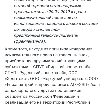
Сообщить о росте
оптовой торговли ветеринарными
цен на товары
препаратами, а с 29.04.2019 и право
Сообщить о росте
неисключительной лицензии на
цен на лекарства и
использование товарного знака в составе
медицинские
договора комплексной
изделия
предпринимательской лицензии
Контакты
(франчайзинга).
Адрес и режим
Кроме того, исходя из принципа исчерпания
работы
исключительного права на товарный знак,
Приемная
приобретение другими хозяйствующими
Министра
субъектами – СПУП «Лидский зооветснаб»,
СПУП «Руденский зооветснаб», ООО
Горячая линия
«Хематекс», ООО «Меркурий универсал», ООО
Пресс-служба
«Евразия-трейд» производимого АО «ЗВП» йода
однохлористого у других поставщиков-
Вышестоящий
государственный
резидентов Российской Федерации и
орган
реализация его на территории Республики