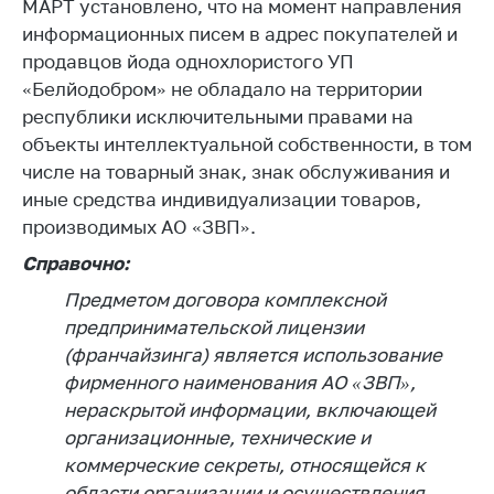
деятельность в
МАРТ установлено, что на момент направления
Республике
информационных писем в адрес покупателей и
Беларусь
продавцов йода однохлористого УП
Защита
«Белйодобром» не обладало на территории
персональных
республики исключительными правами на
данных
объекты интеллектуальной собственности, в том
числе на товарный знак, знак обслуживания и
Новости
иные средства индивидуализации товаров,
производимых АО «ЗВП».
Обратиться в МАРТ
Справочно:
Личный прием
граждан и юр. лиц
Предметом договора комплексной
предпринимательской лицензии
Прямaя телефоннaя
(франчайзинга) является использование
линия
фирменного наименования АО «ЗВП»,
Горячая линия
нераскрытой информации, включающей
Электронные
организационные, технические и
обращения
коммерческие секреты, относящейся к
области организации и осуществления