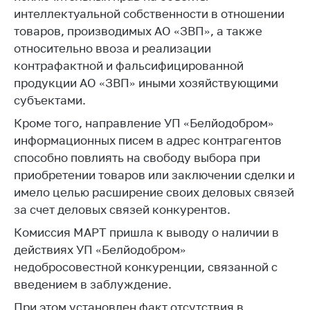
антимонопольного
интеллектуальной собственности в отношении
регулирования и
товаров, производимых АО «ЗВП», а также
конкурентной
относительно ввоза и реализации
политики
контрафактной и фальсифицированной
продукции АО «ЗВП» иными хозяйствующими
субъектами.
Кроме того, направление УП «Белйодобром»
информационных писем в адрес контрагентов
способно повлиять на свободу выбора при
приобретении товаров или заключении сделки и
имело целью расширение своих деловых связей
за счет деловых связей конкурентов.
Комиссия МАРТ пришла к выводу о наличии в
действиях УП «Белйодобром»
недобросовестной конкуренции, связанной с
введением в заблуждение.
При этом установлен факт отсутствия в