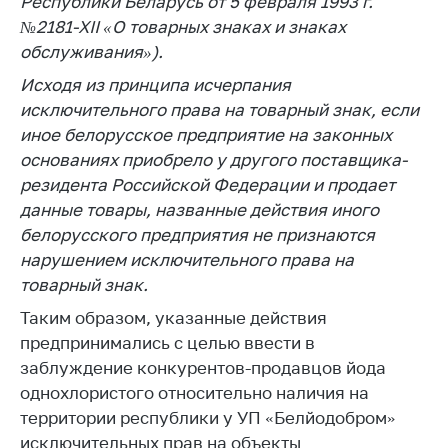
Республики Беларусь от 5 февраля 1993 г.
предупреждения
№2181-ХII «О товарных знаках и знаках
Общественное
обслуживания»).
обсуждение
проектов
Исходя из принципа исчерпания
исключительного права на товарный знак, если
Маркировка
иное белорусское предприятие на законных
товаров
основаниях приобрело у другого поставщика-
Упрощение условий
резидента Российской Федерации и продает
ведения бизнеса
данные товары, названные действия иного
Рекомендации по
белорусского предприятия не признаются
предотвращению
нарушением исключительного права на
распространения
товарный знак.
COVID-19 для
субъектов торговли,
Таким образом, указанные действия
общественного
предпринимались с целью ввести в
питания, бытового
заблуждение конкурентов-продавцов йода
обслуживания
однохлористого относительно наличия на
Обучение по
территории республики у УП «Белйодобром»
вопросам
исключительных прав на объекты