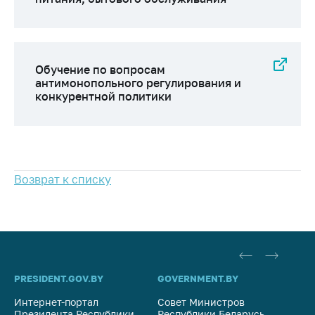
Обучение по вопросам
антимонопольного регулирования и
конкурентной политики
Возврат к списку
PRESIDENT.GOV.BY
GOVERNMENT.BY
SO
Интернет-портал
Совет Министров
Со
Президента Республики
Республики Беларусь
На