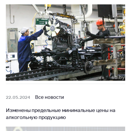
деятельность в
Республике
Беларусь
Защита
персональных
данных
Новости
Обратиться в МАРТ
Личный прием
граждан и юр. лиц
Прямaя телефоннaя
линия
Все новости
22.05.2024
Горячая линия
Изменены предельные минимальные цены на
Электронные
алкогольную продукцию
обращения