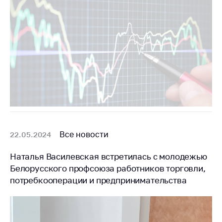
Сообщить о росте
цен на товары
Сообщить о росте
цен на лекарства и
медицинские
изделия
Контакты
Адрес и режим
работы
Приемная
Все новости
22.05.2024
Министра
Горячая линия
Наталья Василевская встретилась с молодежью
Белорусского профсоюза работников торговли,
Пресс-служба
потребкооперации и предпринимательства
Вышестоящий
государственный
орган