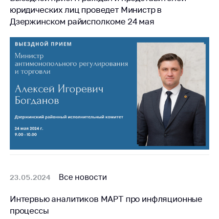
юридических лиц проведет Министр в
Торговля и услуги
Дзержинском райисполкоме 24 мая
Регулирование и
контроль закупок
Защита прав
потребителей
Регулирование
рекламной
деятельности
Международное
сотрудничество
Применение мер
нетарифного
регулирования
Все новости
23.05.2024
Биржевая торговля
Интервью аналитиков МАРТ про инфляционные
Выставочная
процессы