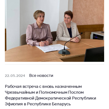
Важное на сайте
Сообщить о росте
цен
Ценообразование
на лекарственные
средства, изделия
медицинского
назначения и
медицинскую
технику
Решение Комиссии
по установлению
факта нарушения
Все новости
22.05.2024
(отсутствия)
нарушения
Рабочая встреча с вновь назначенным
антимонопольного
Чрезвычайным и Полномочным Послом
законодательства
Федеративной Демократической Республики
Эфиопия в Республике Беларусь
Предостережения и