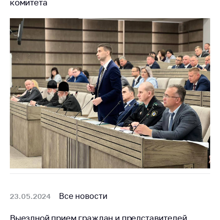
комитета
Белорусская
универсальная
товарная биржа
Общественная
жизнь
Идеологическая
работа
Официальные
геральдические
символы
5 лет МАРТ
Деятельность
Ценовая политика
Антимонопольное
Все новости
23.05.2024
регулирование и
конкуренция
Выездной прием граждан и представителей