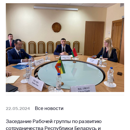
предупреждения
Общественное
обсуждение
проектов
Маркировка
товаров
Упрощение условий
ведения бизнеса
Рекомендации по
предотвращению
распространения
COVID-19 для
субъектов торговли,
общественного
питания, бытового
Все новости
22.05.2024
обслуживания
Обучение по
Заседание Рабочей группы по развитию
вопросам
сотрудничества Республики Беларусь и