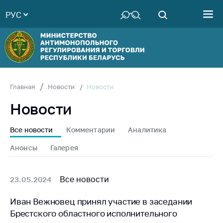
РУС
Министерство
Руководство
Структура
Министерства
Территориальные
Новости
Главная
Новости
органы
Новости
Законодательство
Антикоррупционная
Все новости
Комментарии
Аналитика
деятельность
Анонсы
Галерея
Общественно-
консультативный
совет
Все новости
23.05.2024
Соискателям
Иван Вежновец принял участие в заседании
Брестского областного исполнительного
Награждения