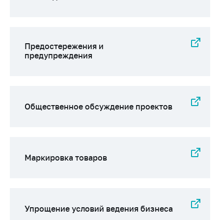
предупреждения
Общественное
обсуждение
проектов
Предостережения и
предупреждения
Маркировка
товаров
Упрощение условий
ведения бизнеса
Общественное обсуждение проектов
Рекомендации по
предотвращению
распространения
COVID-19 для
субъектов торговли,
Маркировка товаров
общественного
питания, бытового
обслуживания
Обучение по
Упрощение условий ведения бизнеса
вопросам