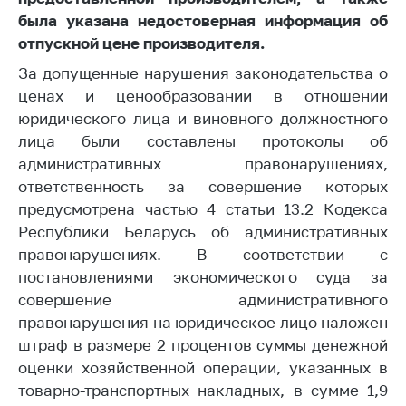
деятельность в
Республике
была указана недостоверная информация об
Беларусь
отпускной цене производителя.
Защита
За допущенные нарушения законодательства о
персональных
ценах и ценообразовании в отношении
данных
юридического лица и виновного должностного
лица были составлены протоколы об
Новости
административных правонарушениях,
ответственность за совершение которых
Обратиться в МАРТ
предусмотрена частью 4 статьи 13.2 Кодекса
Личный прием
Республики Беларусь об административных
граждан и юр. лиц
правонарушениях. В соответствии с
Прямaя телефоннaя
постановлениями экономического суда за
линия
совершение административного
правонарушения на юридическое лицо наложен
Горячая линия
штраф в размере 2 процентов суммы денежной
Электронные
оценки хозяйственной операции, указанных в
обращения
товарно-транспортных накладных, в сумме 1,9