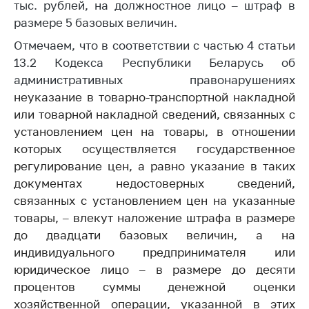
Сообщить о росте
тыс. рублей, на должностное лицо – штраф в
цен на товары
размере 5 базовых величин.
Сообщить о росте
Отмечаем, что в соответствии с частью 4 статьи
цен на лекарства и
13.2 Кодекса Республики Беларусь об
медицинские
административных правонарушениях
изделия
н
еуказание в товарно-транспортной накладной
Контакты
или товарной накладной сведений, связанных с
установлением цен на товары, в отношении
Адрес и режим
которых осуществляется государственное
работы
регулирование цен, а равно указание в таких
Приемная
документах недостоверных сведений,
Министра
связанных с установлением цен на указанные
Горячая линия
товары,
–
влекут наложение штрафа в размере
до двадцати базовых величин, а на
Пресс-служба
индивидуального предпринимателя или
Вышестоящий
юридическое лицо
–
в размере до десяти
государственный
процентов суммы денежной оценки
орган
хозяйственной операции, указанной в этих