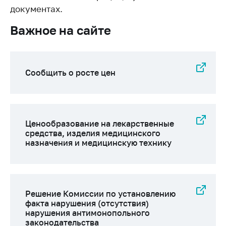
Важное на сайте
документах.
Сообщить о росте
Важное на сайте
цен
Ценообразование
на лекарственные
Сообщить о росте цен
средства, изделия
медицинского
назначения и
медицинскую
технику
Ценообразование на лекарственные
средства, изделия медицинского
Решение Комиссии
назначения и медицинскую технику
по установлению
факта нарушения
(отсутствия)
нарушения
антимонопольного
Решение Комиссии по установлению
законодательства
факта нарушения (отсутствия)
нарушения антимонопольного
Предостережения и
законодательства