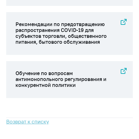
антимонопольного
регулирования и
конкурентной
политики
Рекомендации по предотвращению
распространения COVID-19 для
субъектов торговли, общественного
питания, бытового обслуживания
Обучение по вопросам
антимонопольного регулирования и
конкурентной политики
Возврат к списку