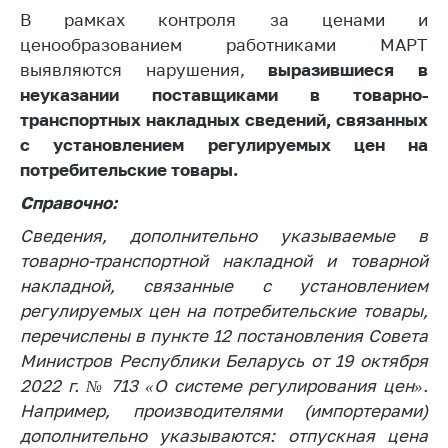
В рамках контроля за ценами и
Белорусская
универсальная
ценообразованием работниками МАРТ
товарная биржа
выявляются нарушения,
выразившиеся в
неуказании поставщиками в товарно-
Общественная
транспортных накладных сведений, связанных
жизнь
с установлением регулируемых цен на
Идеологическая
потребительские товары.
работа
Справочно:
Официальные
геральдические
Сведения, дополнительно указываемые в
символы
товарно-транспортной накладной и товарной
накладной, связанные с установлением
5 лет МАРТ
регулируемых цен на потребительские товары,
Деятельность
перечислены в пункте 12 постановления Совета
Министров Республики Беларусь от 19 октября
Ценовая политика
2022 г. № 713 «О системе регулирования цен».
Антимонопольное
Например, производителями (импортерами)
регулирование и
дополнительно указываются: отпускная цена
конкуренция