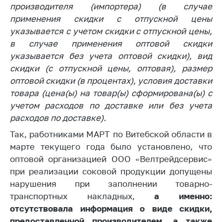
производителя (импортера) (в случае
Торговля и услуги
применения скидки с отпускной цены
указывается с учетом скидки с отпускной цены,
Регулирование и
контроль закупок
в случае применения оптовой скидки
указывается без учета оптовой скидки), вид
Защита прав
скидки (с отпускной цены, оптовая), размер
потребителей
оптовой скидки (в процентах), условия доставки
Регулирование
товара (цена(ы) на товар(ы) сформирована(ы) с
рекламной
учетом расходов по доставке или без учета
деятельности
расходов по доставке).
Международное
Так, работниками МАРТ по Витебской области в
сотрудничество
марте текущего года было установлено, что
Применение мер
оптовой организацией ООО «Велтрейдсервис»
нетарифного
при реализации соковой продукции допущены
регулирования
нарушения при заполнении товарно-
Биржевая торговля
транспортных накладных,
а именно:
отсутствовала информация о виде скидки,
Выставочная
предоставленной производителем, а также