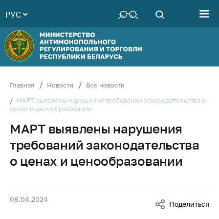
РУС
Министерство
Руководство
Структура
Министерства
Территориальные
Главная
Новости
Все новости
органы
МАРТ выявлены нарушения требований законодательства о
ценах и ценообразовании
Законодательство
МАРТ выявлены нарушения
Антикоррупционная
деятельность
требований законодательства
Общественно-
о ценах и ценообразовании
консультативный
совет
Соискателям
08.04.2024
Поделиться
Награждения