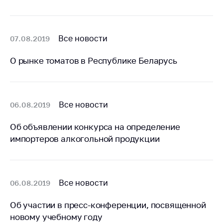
Сообщить о росте
цен на товары
Сообщить о росте
Все новости
07.08.2019
цен на лекарства и
медицинские
О рынке томатов в Республике Беларусь
изделия
Контакты
Адрес и режим
Все новости
06.08.2019
работы
Приемная
Об объявлении конкурса на определение
Министра
импортеров алкогольной продукции
Горячая линия
Пресс-служба
Все новости
06.08.2019
Вышестоящий
государственный
Об участии в пресс-конференции, посвященной
орган
новому учебному году