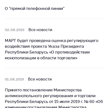
предупреждения
О "прямой телефонной линии"
Общественное
обсуждение
проектов
Маркировка
Все новости
02.08.2019
товаров
МАРТ будет проведена оценка регулирующего
Упрощение условий
воздействия проекта Указа Президента
ведения бизнеса
Республики Беларусь «О противодействии
Рекомендации по
монополизации в области торговли»
предотвращению
распространения
COVID-19 для
субъектов торговли,
Все новости
01.08.2019
общественного
питания, бытового
Принято постановление Министерства
обслуживания
антимонопольного регулирования и торговли
Обучение по
Республики Беларусь от 15 июля 2019 г. № 60 «Об
вопросам
изменении постановления Министерства