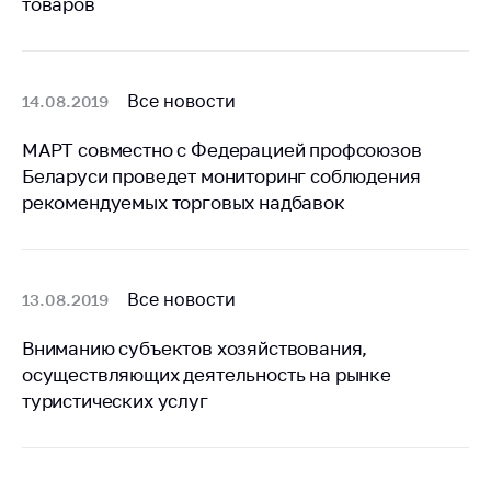
товаров
Торговля и услуги
Регулирование и
контроль закупок
Все новости
14.08.2019
Защита прав
МАРТ совместно с Федерацией профсоюзов
потребителей
Беларуси проведет мониторинг соблюдения
Регулирование
рекомендуемых торговых надбавок
рекламной
деятельности
Международное
Все новости
13.08.2019
сотрудничество
Применение мер
Вниманию субъектов хозяйствования,
нетарифного
осуществляющих деятельность на рынке
регулирования
туристических услуг
Биржевая торговля
Выставочная