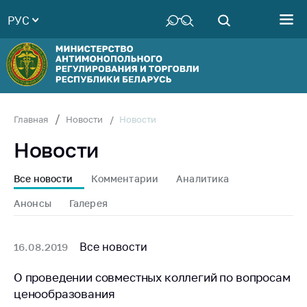
РУС
Министерство
Руководство
Структура
Министерства
Территориальные
Новости
Главная
Новости
органы
Новости
Законодательство
Антикоррупционная
Все новости
Комментарии
Аналитика
деятельность
Анонсы
Галерея
Общественно-
консультативный
совет
Все новости
16.08.2019
Соискателям
О проведении совместных коллегий по вопросам
ценообразования
Награждения