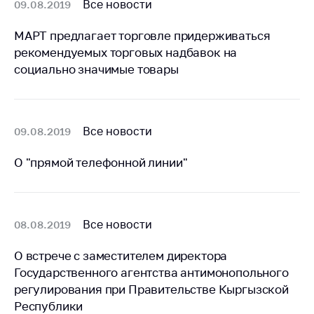
деятельность в
Все новости
09.08.2019
Республике
Беларусь
МАРТ предлагает торговле придерживаться
рекомендуемых торговых надбавок на
Защита
социально значимые товары
персональных
данных
Новости
Все новости
09.08.2019
Обратиться в МАРТ
О "прямой телефонной линии"
Личный прием
граждан и юр. лиц
Прямaя телефоннaя
Все новости
08.08.2019
линия
Горячая линия
О встрече с заместителем директора
Государственного агентства антимонопольного
Электронные
регулирования при Правительстве Кыргызской
обращения
Республики