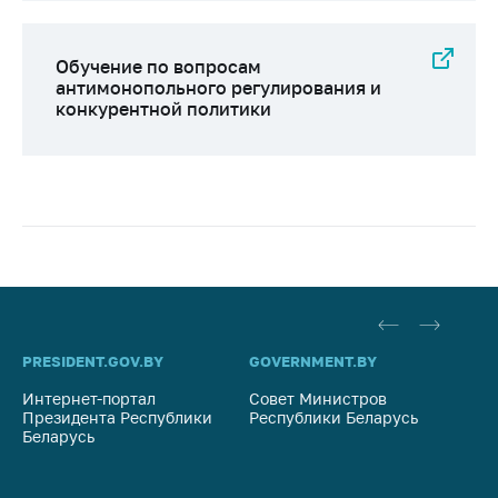
Обучение по вопросам
антимонопольного регулирования и
конкурентной политики
PRESIDENT.GOV.BY
GOVERNMENT.BY
SO
Интернет-портал
Совет Министров
Со
Президента Республики
Республики Беларусь
На
Беларусь
Ре