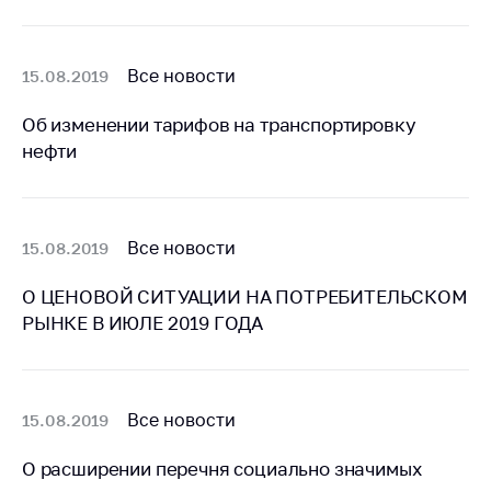
Белорусская
универсальная
товарная биржа
Все новости
15.08.2019
Общественная
Об изменении тарифов на транспортировку
жизнь
нефти
Идеологическая
работа
Официальные
Все новости
15.08.2019
геральдические
символы
О ЦЕНОВОЙ СИТУАЦИИ НА ПОТРЕБИТЕЛЬСКОМ
5 лет МАРТ
РЫНКЕ В ИЮЛЕ 2019 ГОДА
Деятельность
Ценовая политика
Все новости
15.08.2019
Антимонопольное
регулирование и
О расширении перечня социально значимых
конкуренция