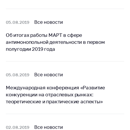
Важное на сайте
Сообщить о росте
цен
Все новости
05.08.2019
Ценообразование
Об итогах работы МАРТ в сфере
на лекарственные
антимонопольной деятельности в первом
средства, изделия
полугодии 2019 года
медицинского
назначения и
медицинскую
технику
Все новости
05.08.2019
Решение Комиссии
по установлению
Международная конференция «Развитие
факта нарушения
конкуренции на отраслевых рынках:
(отсутствия)
теоретические и практические аспекты»
нарушения
антимонопольного
законодательства
Предостережения и
Все новости
02.08.2019