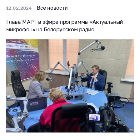
Сообщить о росте
цен на товары
Все новости
12.02.2024
Сообщить о росте
Глава МАРТ в эфире программы «Актуальный
цен на лекарства и
микрофон» на Белорусском радио
медицинские
изделия
Контакты
Адрес и режим
работы
Приемная
Министра
Горячая линия
Пресс-служба
Вышестоящий
государственный
орган