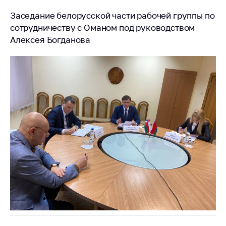
деятельность в
Республике
Заседание белорусской части рабочей группы по
Беларусь
сотрудничеству с Оманом под руководством
Алексея Богданова
Защита
персональных
данных
Новости
Обратиться в МАРТ
Личный прием
граждан и юр. лиц
Прямaя телефоннaя
линия
Горячая линия
Электронные
обращения