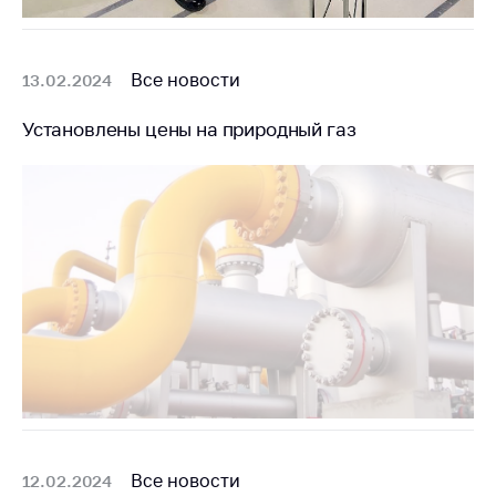
Торговля и услуги
Регулирование и
Все новости
13.02.2024
контроль закупок
Установлены цены на природный газ
Защита прав
потребителей
Регулирование
рекламной
деятельности
Международное
сотрудничество
Применение мер
нетарифного
регулирования
Биржевая торговля
Выставочная
Все новости
12.02.2024