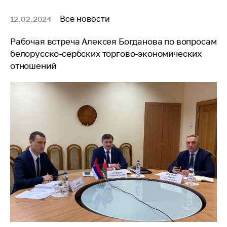
предупреждения
Все новости
12.02.2024
Общественное
обсуждение
проектов
Рабочая встреча Алексея Богданова по вопросам
белорусско-сербских торгово-экономических
Маркировка
отношений
товаров
Упрощение условий
ведения бизнеса
Рекомендации по
предотвращению
распространения
COVID-19 для
субъектов торговли,
общественного
питания, бытового
обслуживания
Обучение по
вопросам