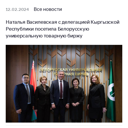
Важное на сайте
Все новости
12.02.2024
Сообщить о росте
цен
Наталья Василевская с делегацией Кыргызской
Республики посетила Белорусскую
Ценообразование
универсальную товарную биржу
на лекарственные
средства, изделия
медицинского
назначения и
медицинскую
технику
Решение Комиссии
по установлению
факта нарушения
(отсутствия)
нарушения
антимонопольного
законодательства
Предостережения и