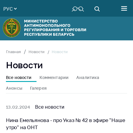
РУС
Министерство
Руководство
Структура
Министерства
Территориальные
Новости
Главная
Новости
органы
Новости
Законодательство
Антикоррупционная
Все новости
Комментарии
Аналитика
деятельность
Анонсы
Галерея
Общественно-
консультативный
совет
Все новости
13.02.2024
Соискателям
Нина Емельянова - про Указ № 42 в эфире "Наше
утро" на ОНТ
Награждения