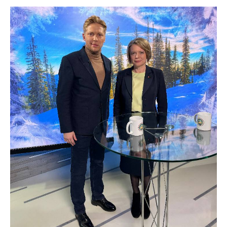
Белорусская
универсальная
товарная биржа
Общественная
жизнь
Идеологическая
работа
Официальные
геральдические
символы
5 лет МАРТ
Деятельность
Ценовая политика
Антимонопольное
регулирование и
конкуренция