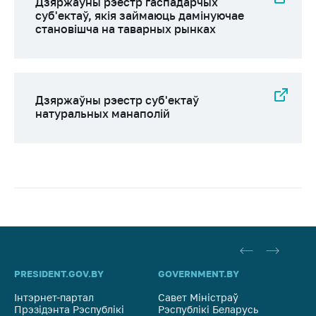
Дзяржаўны рэестр гаспадарчых
суб'ектаў, якія займаюць дамінуючае
Дзейнасць
становішча на таварных рынках
Антыманапольнае
рэгуляванне і
канкурэнцыя
Рэгуляванне
Дзяржаўны рэестр суб'eктаў
гандлю
натуральных манаполій
Абарона правоў
спажыўцоў
Рэгуляванне
рэкламнай
дзейнасці
Рэгуляванне і
кантроль закупак
Прымяненне мер
PRESIDENT.GOV.BY
GOVERNMENT.BY
SO
нетарыфнага
Інтэрнет-партал
Савет Міністраў
Са
рэгулявання
Прэзідэнта Рэспублікі
Рэспублікі Беларусь
На