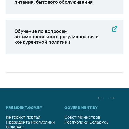
питания, бытового обслуживания
Обучение по вопросам
антимонопольного регулирования и
конкурентной политики
PRESIDENT.GOV.BY
GOVERNMENT.BY
SO
Интернет-портал
Совет Министров
Со
Президента Республики
Республики Беларусь
На
Беларусь
Ре