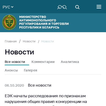
РУС
Министерство
Руководство
Структура
Министерства
Территориальные
Новости
Главная
Новости
органы
Новости
Законодательство
Антикоррупционная
Все новости
Комментарии
Аналитика
деятельность
Анонсы
Галерея
Общественно-
консультативный
совет
Все новости
06.10.2020
Соискателям
ЕЭК начаты расследования по признакам
нарушения общих правил конкуренции на
Награждения