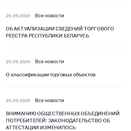
Сообщить о росте
цен на товары
Все новости
25.09.2020
Сообщить о росте
цен на лекарства и
ОБ АКТУАЛИЗАЦИИ СВЕДЕНИЙ ТОРГОВОГО
медицинские
РЕЕСТРА РЕСПУБЛИКИ БЕЛАРУСЬ
изделия
Контакты
Адрес и режим
Все новости
25.09.2020
работы
Приемная
О классификации торговых объектов
Министра
Горячая линия
Все новости
25.09.2020
Пресс-служба
Вышестоящий
ВНИМАНИЮ ОБЩЕСТВЕННЫХ ОБЪЕДИНЕНИЙ
государственный
ПОТРЕБИТЕЛЕЙ: ЗАКОНОДАТЕЛЬСТВО ОБ
орган
АТТЕСТАЦИИ ИЗМЕНИЛОСЬ