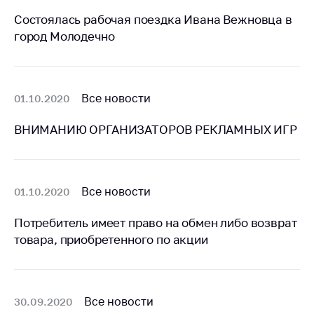
Состоялась рабочая поездка Ивана Вежновца в
Торговля и услуги
город Молодечно
Регулирование и
контроль закупок
Защита прав
Все новости
01.10.2020
потребителей
Регулирование
ВНИМАНИЮ ОРГАНИЗАТОРОВ РЕКЛАМНЫХ ИГР
рекламной
деятельности
Международное
Все новости
01.10.2020
сотрудничество
Применение мер
Потребитель имеет право на обмен либо возврат
нетарифного
товара, приобретенного по акции
регулирования
Биржевая торговля
Выставочная
Все новости
30.09.2020