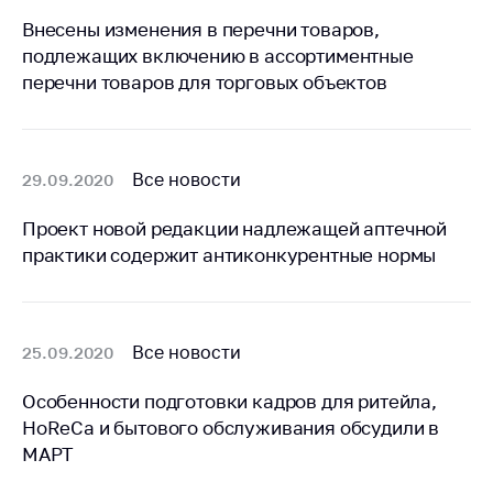
деятельность в
Республике
Внесены изменения в перечни товаров,
Беларусь
подлежащих включению в ассортиментные
перечни товаров для торговых объектов
Защита
персональных
данных
Новости
Все новости
29.09.2020
Проект новой редакции надлежащей аптечной
Обратиться в МАРТ
практики содержит антиконкурентные нормы
Личный прием
граждан и юр. лиц
Прямaя телефоннaя
Все новости
25.09.2020
линия
Горячая линия
Особенности подготовки кадров для ритейла,
HoReCa и бытового обслуживания обсудили в
Электронные
МАРТ
обращения