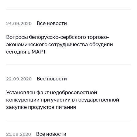
Важное на сайте
Сообщить о росте
цен
Все новости
24.09.2020
Ценообразование
Вопросы белорусско-сербского торгово-
на лекарственные
экономического сотрудничества обсудили
средства, изделия
сегодня в МАРТ
медицинского
назначения и
медицинскую
технику
Все новости
22.09.2020
Решение Комиссии
по установлению
Установлен факт недобросовестной
факта нарушения
конкуренции при участии в государственной
(отсутствия)
закупке продуктов питания
нарушения
антимонопольного
законодательства
Предостережения и
Все новости
21.09.2020