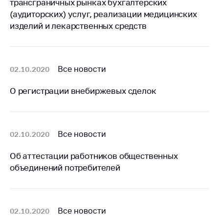
трансграничных рынках бухгалтерских
Белорусская
(аудиторских) услуг, реализации медицинских
универсальная
изделий и лекарственных средств
товарная биржа
Общественная
жизнь
Все новости
02.10.2020
Идеологическая
работа
О регистрации внебиржевых сделок
Официальные
геральдические
символы
Все новости
02.10.2020
5 лет МАРТ
Об аттестации работников общественных
Деятельность
объединений потребителей
Ценовая политика
Антимонопольное
регулирование и
Все новости
02.10.2020
конкуренция