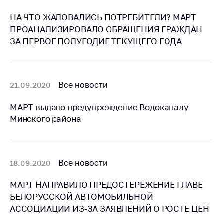
предупреждения
НА ЧТО ЖАЛОВАЛИСЬ ПОТРЕБИТЕЛИ? МАРТ
Общественное
ПРОАНАЛИЗИРОВАЛО ОБРАЩЕНИЯ ГРАЖДАН
обсуждение
проектов
ЗА ПЕРВОЕ ПОЛУГОДИЕ ТЕКУЩЕГО ГОДА
Маркировка
товаров
Все новости
21.09.2020
Упрощение условий
ведения бизнеса
МАРТ выдало предупреждение Водоканалу
Рекомендации по
Минского района
предотвращению
распространения
COVID-19 для
субъектов торговли,
Все новости
18.09.2020
общественного
питания, бытового
МАРТ НАПРАВИЛО ПРЕДОСТЕРЕЖЕНИЕ ГЛАВЕ
обслуживания
БЕЛОРУССКОЙ АВТОМОБИЛЬНОЙ
Обучение по
АССОЦИАЦИИ ИЗ-ЗА ЗАЯВЛЕНИЙ О РОСТЕ ЦЕН
вопросам