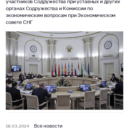
участников Содружества при уставных и других
Белорусская
органах Содружества и Комиссии по
универсальная
экономическим вопросам при Экономическом
товарная биржа
совете СНГ
Общественная
жизнь
Идеологическая
работа
Официальные
геральдические
символы
5 лет МАРТ
Деятельность
Ценовая политика
Антимонопольное
регулирование и
Все новости
18.03.2024
конкуренция