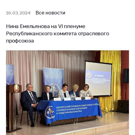
деятельность в
Республике
Все новости
Беларусь
16.03.2024
Защита
Нина Емельянова на VI пленуме
персональных
Республиканского комитета отраслевого
данных
профсоюза
Новости
Обратиться в МАРТ
Личный прием
граждан и юр. лиц
Прямaя телефоннaя
линия
Горячая линия
Электронные
обращения