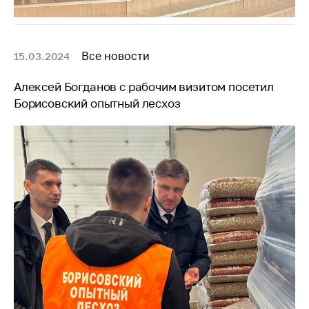
Сообщить о росте
цен на товары
Сообщить о росте
Все новости
15.03.2024
цен на лекарства и
медицинские
изделия
Алексей Богданов с рабочим визитом посетил
Борисовский опытный лесхоз
Контакты
Адрес и режим
работы
Приемная
Министра
Горячая линия
Пресс-служба
Вышестоящий
государственный
орган