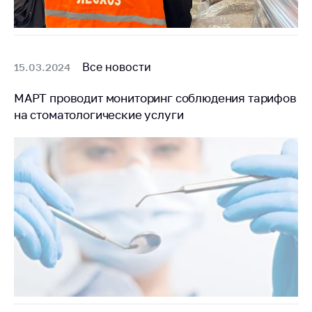
Важное на сайте
Сообщить о росте
цен
Все новости
15.03.2024
Ценообразование
на лекарственные
МАРТ проводит мониторинг соблюдения тарифов
средства, изделия
на стоматологические услуги
медицинского
назначения и
медицинскую
технику
Решение Комиссии
по установлению
факта нарушения
(отсутствия)
нарушения
антимонопольного
законодательства
Предостережения и