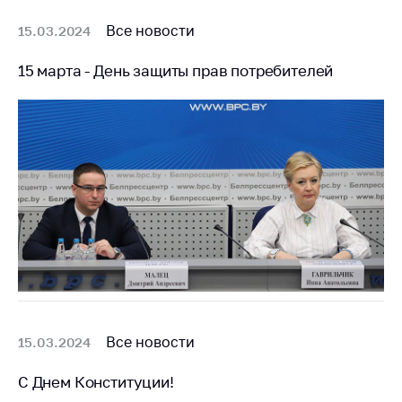
предупреждения
Все новости
15.03.2024
Общественное
обсуждение
15 марта - День защиты прав потребителей
проектов
Маркировка
товаров
Упрощение условий
ведения бизнеса
Рекомендации по
предотвращению
распространения
COVID-19 для
субъектов торговли,
общественного
питания, бытового
обслуживания
Все новости
15.03.2024
Обучение по
С Днем Конституции!
вопросам