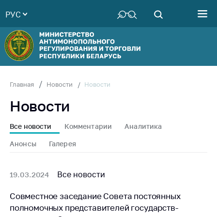
РУС
Министерство
Руководство
Структура
Министерства
Территориальные
Новости
Главная
Новости
органы
Новости
Законодательство
Антикоррупционная
Все новости
Комментарии
Аналитика
деятельность
Анонсы
Галерея
Общественно-
консультативный
совет
Все новости
19.03.2024
Соискателям
Совместное заседание Совета постоянных
полномочных представителей государств-
Награждения