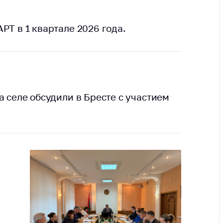
тва, изделия
цинского
РТ в 1 квартале 2026 года.
чения и
цинскую
ку
ние Комиссии
тановлению
а нарушения
а селе обсудили в Бресте с участием
тствия)
шения
монопольного
одательства
остережения
едупреждения
ственное
ждение
ктов