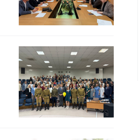
ировка
ров
щение
ий ведения
еса
мендации по
отвращению
ространения
-19 для
ктов
вли,
ственного
ия, бытового
уживания
ение по
осам
монопольного
ирования и
урентной