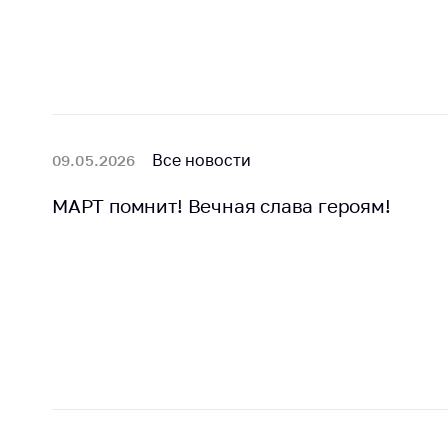
Марк
това
Выставочная
деятельность в
Упро
Республике
услов
Беларусь
бизн
Защита
Реко
персональных
Все новости
09.05.2026
пред
данных
расп
МАРТ помнит! Вечная слава героям!
COVID
Новости
субъе
торго
обще
питан
обсл
Обуч
вопр
анти
регул
конк