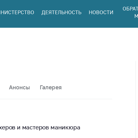
ОБРА
НИСТЕРСТВО
ДЕЯТЕЛЬНОСТЬ
НОВОСТИ
ться в МАРТ
М
ый прием
ан и юр. лиц
aя
оннaя линия
ая линия
тронные
щения
Анонсы
Галерея
ить о росте
а товары
ить о росте
а лекарства и
цинские
херов и мастеров маникюра
лия