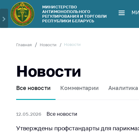
МИНИСТЕРСТВО
АНТИМОНОПОЛЬНОГО
МИ
Министерство
Обрати
РЕГУЛИРОВАНИЯ И ТОРГОВЛИ
РЕСПУБЛИКИ БЕЛАРУСЬ
Руководство
Личн
гражд
Структура
Министерства
Прям
Новости
Главная
Новости
телеф
Территориальные
органы
Горяч
Новости
Законодательство
Элек
обра
Антикоррупционная
Все новости
Комментарии
Аналитика
деятельность
Сообщ
цен н
Общественно-
консультативный
Сообщ
Все новости
12.05.2026
совет
цен н
меди
Утверждены профстандарты для парикма
Соискателям
изде