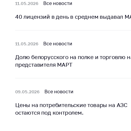
регулирование и
Все новости
11.05.2026
средс
конкуренция
меди
40 лицензий в день в среднем выдавал МА
назна
Торговля и услуги
меди
Регулирование и
техни
контроль закупок
Реше
Все новости
11.05.2026
Защита прав
по ус
потребителей
факт
Долю белорусского на полке и торговлю н
(отсу
представителя МАРТ
Регулирование
нару
рекламной
анти
деятельности
закон
Международное
Пред
Все новости
09.05.2026
сотрудничество
и пр
Цены на потребительские товары на АЗС
Применение мер
Обще
остаются под контролем.
нетарифного
обсу
регулирования
прое
Биржевая торговля