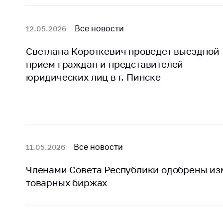
Награждения
Контак
Белорусская
Адрес
Все новости
12.05.2026
универсальная
рабо
товарная биржа
Светлана Короткевич проведет выездной
Прие
Общественная
прием граждан и представителей
Мини
жизнь
юридических лиц в г. Пинске
Горяч
Идеологическая
работа
Прес
Официальные
Выше
геральдические
госу
символы
орга
Все новости
11.05.2026
5 лет МАРТ
Важное 
Членами Совета Республики одобрены изм
Сообщ
Деятельность
товарных биржах
цен
Ценовая политика
Цено
Антимонопольное
на ле