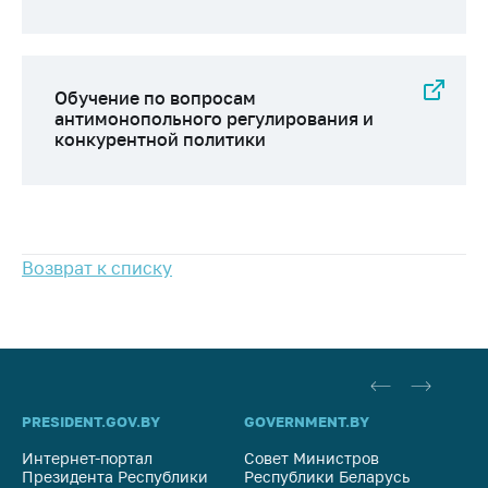
Важное на сайте
Сообщить о росте
цен
Обучение по вопросам
Ценообразование
антимонопольного регулирования и
на лекарственные
конкурентной политики
средства, изделия
медицинского
назначения и
медицинскую
технику
Возврат к списку
Решение Комиссии
по установлению
факта нарушения
(отсутствия)
нарушения
антимонопольного
PRESIDENT.GOV.BY
GOVERNMENT.BY
SO
законодательства
Интернет-портал
Совет Министров
Со
Предостережения и
Президента Республики
Республики Беларусь
На