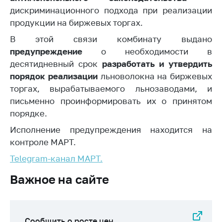
дискриминационного подхода при реализации
Торговля и услуги
продукции на биржевых торгах.
Регулирование и
В этой связи комбинату выдано
контроль закупок
предупреждение
о необходимости в
Защита прав
десятидневный срок
разработать и утвердить
потребителей
порядок
реализации
льноволокна на биржевых
торгах, вырабатываемого льнозаводами, и
Регулирование
рекламной
письменно проинформировать их о принятом
деятельности
порядке.
Международное
Исполнение предупреждения находится на
сотрудничество
контроле МАРТ.
Применение мер
Telegram-канал МАРТ.
нетарифного
регулирования
Важное на сайте
Биржевая торговля
Выставочная
Сообщить о росте цен