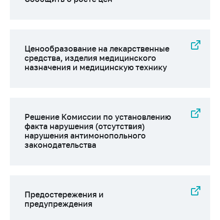
деятельность в
Республике
Беларусь
Защита
персональных
Ценообразование на лекарственные
средства, изделия медицинского
данных
назначения и медицинскую технику
Новости
Обратиться в МАРТ
Решение Комиссии по установлению
Личный прием
факта нарушения (отсутствия)
граждан и юр. лиц
нарушения антимонопольного
законодательства
Прямaя телефоннaя
линия
Горячая линия
Электронные
Предостережения и
предупреждения
обращения