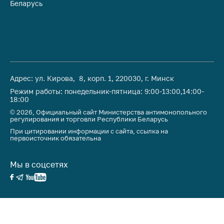
предупреждения
Беларусь
Ре
Общественное
обсуждение
проектов
Маркировка
товаров
Адрес: ул. Кирова, 8, корп. 1, 220030, г. Минск
Упрощение условий
Режим работы: понедельник-пятница: 9:00-13:00,14:00-
ведения бизнеса
18:00
© 2026, Официальный сайт Министерства антимонопольного
Рекомендации по
регулирования и торговли Республики Беларусь
предотвращению
При цитировании информации с сайта, ссылка на
распространения
первоисточник обязательна
COVID-19 для
субъектов торговли,
Мы в соцсетях
общественного
питания, бытового
обслуживания
Обучение по
вопросам