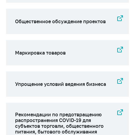
Сообщить о росте
цен на товары
Сообщить о росте
Общественное обсуждение проектов
цен на лекарства и
медицинские
изделия
Контакты
Маркировка товаров
Адрес и режим
работы
Приемная
Министра
Упрощение условий ведения бизнеса
Горячая линия
Пресс-служба
Рекомендации по предотвращению
Вышестоящий
распространения COVID-19 для
государственный
субъектов торговли, общественного
орган
питания, бытового обслуживания