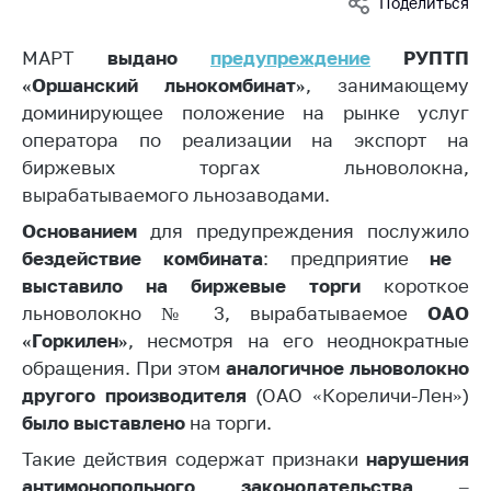
Поделиться
Белорусская
универсальная
МАРТ
выдано
предупреждение
РУПТП
товарная биржа
«Оршанский льнокомбинат»
, занимающему
Общественная
доминирующее положение на рынке услуг
жизнь
оператора по реализации на экспорт на
биржевых торгах льноволокна,
Идеологическая
работа
вырабатываемого льнозаводами.
Основанием
для предупреждения послужило
Официальные
геральдические
бездействие комбината
: предприятие
не
символы
выставило на биржевые торги
короткое
льноволокно № 3, вырабатываемое
ОАО
5 лет МАРТ
«Горкилен»
, несмотря на его неоднократные
Деятельность
обращения. При этом
аналогичное льноволокно
другого производителя
(ОАО «Кореличи-Лен»)
Ценовая политика
было выставлено
на торги.
Антимонопольное
Такие действия содержат признаки
нарушения
регулирование и
конкуренция
антимонопольного законодательства
–