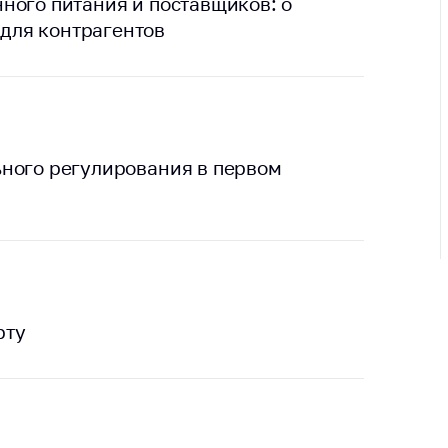
ировка
ного питания и поставщиков: о
ров
для контрагентов
щение
ий ведения
еса
мендации по
отвращению
ьного регулирования в первом
ространения
-19 для
ктов
вли,
ственного
ия, бытового
уживания
рту
ение по
осам
монопольного
ирования и
урентной