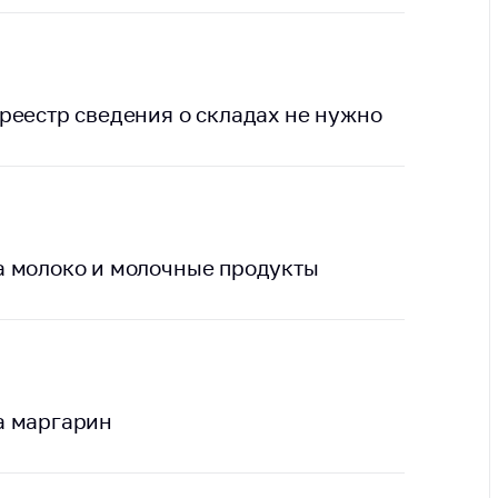
ты
 и режим
ты
реестр сведения о складах не нужно
мная
стра
ая линия
с-служба
а молоко и молочные продукты
стоящий
дарственный
н
на сайте
ить о росте
а маргарин
образование
карственные