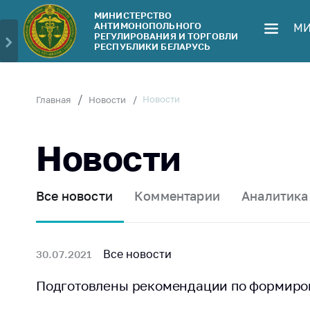
МИНИСТЕРСТВО
АНТИМОНОПОЛЬНОГО
МИ
Министерство
Обрати
РЕГУЛИРОВАНИЯ И ТОРГОВЛИ
РЕСПУБЛИКИ БЕЛАРУСЬ
Руководство
Личн
гражд
Структура
Министерства
Прям
Новости
Главная
Новости
телеф
Территориальные
органы
Горяч
Новости
Законодательство
Элек
обра
Антикоррупционная
Все новости
Комментарии
Аналитика
деятельность
Сообщ
цен н
Общественно-
консультативный
Сообщ
Все новости
30.07.2021
совет
цен н
меди
Подготовлены рекомендации по формиров
Соискателям
изде