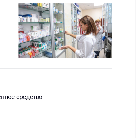
тва, изделия
цинского
чения и
цинскую
ку
ние Комиссии
тановлению
а нарушения
тствия)
шения
монопольного
одательства
остережения
енное средство
едупреждения
ственное
ждение
ктов