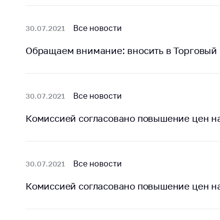
Награждения
Контак
Белорусская
Адрес
Все новости
30.07.2021
универсальная
рабо
товарная биржа
Обращаем внимание: вносить в Торговый 
Прие
Общественная
Мини
жизнь
Горяч
Идеологическая
Все новости
30.07.2021
работа
Прес
Комиссией согласовано повышение цен н
Официальные
Выше
геральдические
госу
символы
орга
5 лет МАРТ
Важное 
Все новости
30.07.2021
Сообщ
Деятельность
Комиссией согласовано повышение цен н
цен
Ценовая политика
Цено
Антимонопольное
на ле