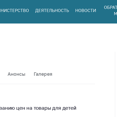
ОБРА
НИСТЕРСТВО
ДЕЯТЕЛЬНОСТЬ
НОВОСТИ
ться в МАРТ
М
ый прием
ан и юр. лиц
aя
оннaя линия
ая линия
тронные
щения
Анонсы
Галерея
ить о росте
а товары
ить о росте
а лекарства и
цинские
анию цен на товары для детей
лия