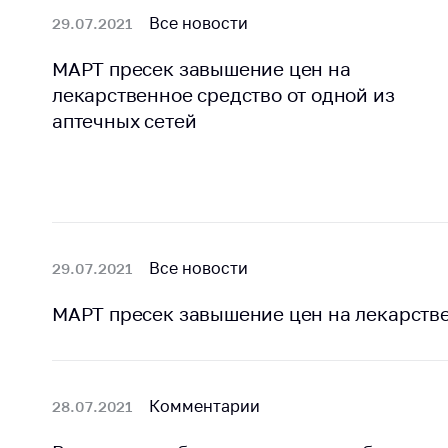
регулирование и
средс
Все новости
29.07.2021
конкуренция
меди
назна
Торговля и услуги
МАРТ пресек завышение цен на
меди
лекарственное средство от одной из
Регулирование и
техни
аптечных сетей
контроль закупок
Реше
Защита прав
по ус
потребителей
факт
(отсу
Регулирование
нару
рекламной
анти
деятельности
Все новости
29.07.2021
закон
Международное
Пред
МАРТ пресек завышение цен на лекарств
сотрудничество
и пр
Применение мер
Обще
нетарифного
обсу
регулирования
Комментарии
28.07.2021
прое
Биржевая торговля