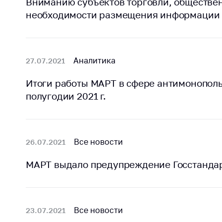
Марк
Вниманию субъектов торговли, обществен
това
необходимости размещения информации 
Выставочная
деятельность в
Упро
Республике
услов
Беларусь
бизн
Аналитика
27.07.2021
Защита
Реко
персональных
пред
Итоги работы МАРТ в сфере антимонопол
данных
расп
полугодии 2021 г.
COVID
Новости
субъе
торго
обще
Все новости
26.07.2021
питан
обсл
МАРТ выдало предупреждение Госстанда
Обуч
вопр
анти
регул
Все новости
23.07.2021
конк