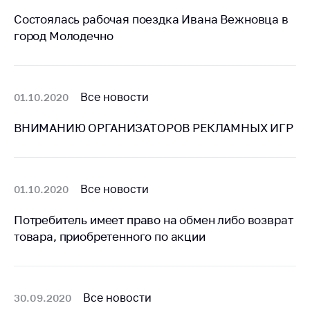
Состоялась рабочая поездка Ивана Вежновца в
Торговля и услуги
город Молодечно
Регулирование и
контроль закупок
Защита прав
Все новости
01.10.2020
потребителей
Регулирование
ВНИМАНИЮ ОРГАНИЗАТОРОВ РЕКЛАМНЫХ ИГР
рекламной
деятельности
Международное
Все новости
01.10.2020
сотрудничество
Применение мер
Потребитель имеет право на обмен либо возврат
нетарифного
товара, приобретенного по акции
регулирования
Биржевая торговля
Выставочная
Все новости
30.09.2020