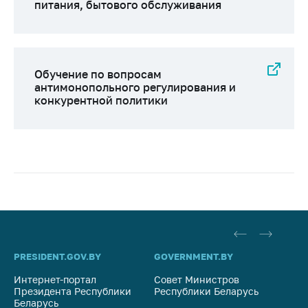
питания, бытового обслуживания
Обучение по вопросам
антимонопольного регулирования и
конкурентной политики
PRESIDENT.GOV.BY
GOVERNMENT.BY
SO
Интернет-портал
Совет Министров
Со
Президента Республики
Республики Беларусь
На
Беларусь
Ре