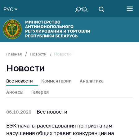
РУС
Министерство
Руководство
Структура
Министерства
Территориальные
Новости
Главная
Новости
органы
Новости
Законодательство
Антикоррупционная
Все новости
Комментарии
Аналитика
деятельность
Анонсы
Галерея
Общественно-
консультативный
совет
Все новости
06.10.2020
Соискателям
ЕЭК начаты расследования по признакам
нарушения общих правил конкуренции на
Награждения