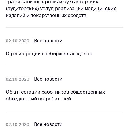
трансграничных рынках бухгалтерских
Белорусская
(аудиторских) услуг, реализации медицинских
универсальная
изделий и лекарственных средств
товарная биржа
Общественная
жизнь
Все новости
02.10.2020
Идеологическая
работа
О регистрации внебиржевых сделок
Официальные
геральдические
символы
Все новости
02.10.2020
5 лет МАРТ
Об аттестации работников общественных
Деятельность
объединений потребителей
Ценовая политика
Антимонопольное
регулирование и
Все новости
02.10.2020
конкуренция