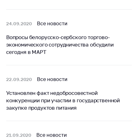
Важное на сайте
Сообщить о росте
цен
Все новости
24.09.2020
Ценообразование
Вопросы белорусско-сербского торгово-
на лекарственные
экономического сотрудничества обсудили
средства, изделия
сегодня в МАРТ
медицинского
назначения и
медицинскую
технику
Все новости
22.09.2020
Решение Комиссии
по установлению
Установлен факт недобросовестной
факта нарушения
конкуренции при участии в государственной
(отсутствия)
закупке продуктов питания
нарушения
антимонопольного
законодательства
Предостережения и
Все новости
21.09.2020