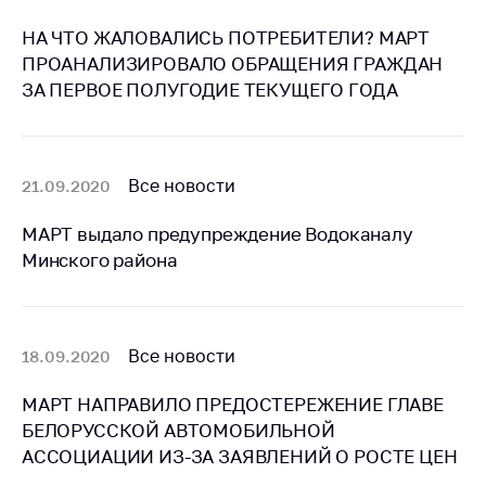
предупреждения
НА ЧТО ЖАЛОВАЛИСЬ ПОТРЕБИТЕЛИ? МАРТ
Общественное
ПРОАНАЛИЗИРОВАЛО ОБРАЩЕНИЯ ГРАЖДАН
обсуждение
проектов
ЗА ПЕРВОЕ ПОЛУГОДИЕ ТЕКУЩЕГО ГОДА
Маркировка
товаров
Все новости
21.09.2020
Упрощение условий
ведения бизнеса
МАРТ выдало предупреждение Водоканалу
Рекомендации по
Минского района
предотвращению
распространения
COVID-19 для
субъектов торговли,
Все новости
18.09.2020
общественного
питания, бытового
МАРТ НАПРАВИЛО ПРЕДОСТЕРЕЖЕНИЕ ГЛАВЕ
обслуживания
БЕЛОРУССКОЙ АВТОМОБИЛЬНОЙ
Обучение по
АССОЦИАЦИИ ИЗ-ЗА ЗАЯВЛЕНИЙ О РОСТЕ ЦЕН
вопросам