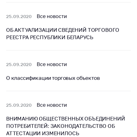
Сообщить о росте
цен на товары
Все новости
25.09.2020
Сообщить о росте
цен на лекарства и
ОБ АКТУАЛИЗАЦИИ СВЕДЕНИЙ ТОРГОВОГО
медицинские
РЕЕСТРА РЕСПУБЛИКИ БЕЛАРУСЬ
изделия
Контакты
Адрес и режим
Все новости
25.09.2020
работы
Приемная
О классификации торговых объектов
Министра
Горячая линия
Все новости
25.09.2020
Пресс-служба
Вышестоящий
ВНИМАНИЮ ОБЩЕСТВЕННЫХ ОБЪЕДИНЕНИЙ
государственный
ПОТРЕБИТЕЛЕЙ: ЗАКОНОДАТЕЛЬСТВО ОБ
орган
АТТЕСТАЦИИ ИЗМЕНИЛОСЬ