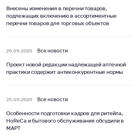
деятельность в
Республике
Внесены изменения в перечни товаров,
Беларусь
подлежащих включению в ассортиментные
перечни товаров для торговых объектов
Защита
персональных
данных
Новости
Все новости
29.09.2020
Проект новой редакции надлежащей аптечной
Обратиться в МАРТ
практики содержит антиконкурентные нормы
Личный прием
граждан и юр. лиц
Прямaя телефоннaя
Все новости
25.09.2020
линия
Горячая линия
Особенности подготовки кадров для ритейла,
HoReCa и бытового обслуживания обсудили в
Электронные
МАРТ
обращения