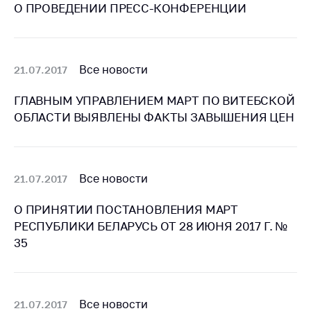
О ПРОВЕДЕНИИ ПРЕСС-КОНФЕРЕНЦИИ
Важное на сайте
Сообщить о росте
цен
Все новости
21.07.2017
Ценообразование
на лекарственные
ГЛАВНЫМ УПРАВЛЕНИЕМ МАРТ ПО ВИТЕБСКОЙ
средства, изделия
ОБЛАСТИ ВЫЯВЛЕНЫ ФАКТЫ ЗАВЫШЕНИЯ ЦЕН
медицинского
назначения и
медицинскую
технику
Все новости
21.07.2017
Решение Комиссии
по установлению
О ПРИНЯТИИ ПОСТАНОВЛЕНИЯ МАРТ
факта нарушения
РЕСПУБЛИКИ БЕЛАРУСЬ ОТ 28 ИЮНЯ 2017 Г. №
(отсутствия)
35
нарушения
антимонопольного
законодательства
Предостережения и
Все новости
21.07.2017