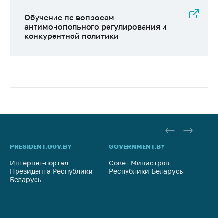
Обучение по вопросам
антимонопольного регулирования и
конкурентной политики
PRESIDENT.GOV.BY
GOVERNMENT.BY
SO
Интернет-портал
Совет Министров
Со
Президента Республики
Республики Беларусь
На
Беларусь
Ре