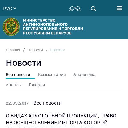
РУС
Министерство
Руководство
Структура
Министерства
Территориальные
Новости
Главная
Новости
органы
Новости
Законодательство
Антикоррупционная
Все новости
Комментарии
Аналитика
деятельность
Анонсы
Галерея
Общественно-
консультативный
совет
Все новости
22.09.2017
Соискателям
О ВИДАХ АЛКОГОЛЬНОЙ ПРОДУКЦИИ, ПРАВО
НА ОСУЩЕСТВЛЕНИЕ ИМПОРТА КОТОРОЙ
Награждения