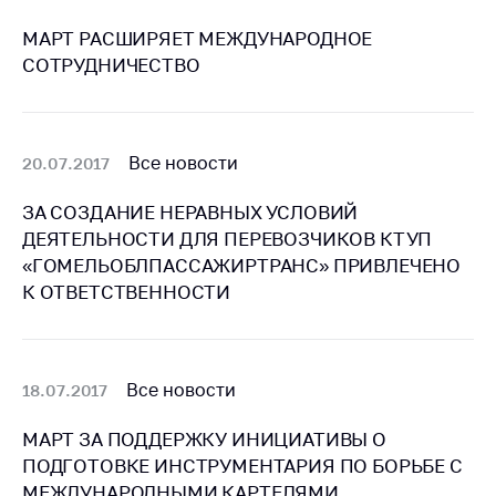
предупреждения
МАРТ РАСШИРЯЕТ МЕЖДУНАРОДНОЕ
Общественное
СОТРУДНИЧЕСТВО
обсуждение
проектов
Маркировка
товаров
Все новости
20.07.2017
Упрощение условий
ЗА СОЗДАНИЕ НЕРАВНЫХ УСЛОВИЙ
ведения бизнеса
ДЕЯТЕЛЬНОСТИ ДЛЯ ПЕРЕВОЗЧИКОВ КТУП
Рекомендации по
«ГОМЕЛЬОБЛПАССАЖИРТРАНС» ПРИВЛЕЧЕНО
предотвращению
К ОТВЕТСТВЕННОСТИ
распространения
COVID-19 для
субъектов торговли,
общественного
Все новости
18.07.2017
питания, бытового
обслуживания
МАРТ ЗА ПОДДЕРЖКУ ИНИЦИАТИВЫ О
Обучение по
ПОДГОТОВКЕ ИНСТРУМЕНТАРИЯ ПО БОРЬБЕ С
вопросам
МЕЖДУНАРОДНЫМИ КАРТЕЛЯМИ