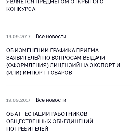
ЯВЛЯЕТСЯ ПРЕДМЕТОМ ОТКРЫТОГО
Белорусская
КОНКУРСА
универсальная
товарная биржа
Общественная
Все новости
19.09.2017
жизнь
Идеологическая
ОБ ИЗМЕНЕНИИ ГРАФИКА ПРИЕМА
работа
ЗАЯВИТЕЛЕЙ ПО ВОПРОСАМ ВЫДАЧИ
(ОФОРМЛЕНИЯ) ЛИЦЕНЗИЙ НА ЭКСПОРТ И
Официальные
(ИЛИ) ИМПОРТ ТОВАРОВ
геральдические
символы
5 лет МАРТ
Все новости
19.09.2017
Деятельность
Ценовая политика
ОБ АТТЕСТАЦИИ РАБОТНИКОВ
ОБЩЕСТВЕННЫХ ОБЪЕДИНЕНИЙ
Антимонопольное
ПОТРЕБИТЕЛЕЙ
регулирование и
конкуренция