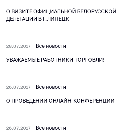
Сообщить о росте
цен на товары
О ВИЗИТЕ ОФИЦИАЛЬНОЙ БЕЛОРУССКОЙ
ДЕЛЕГАЦИИ В Г.ЛИПЕЦК
Сообщить о росте
цен на лекарства и
медицинские
изделия
Все новости
28.07.2017
Контакты
УВАЖАЕМЫЕ РАБОТНИКИ ТОРГОВЛИ!
Адрес и режим
работы
Приемная
Министра
Все новости
26.07.2017
Горячая линия
О ПРОВЕДЕНИИ ОНЛАЙН-КОНФЕРЕНЦИИ
Пресс-служба
Вышестоящий
государственный
Все новости
26.07.2017
орган