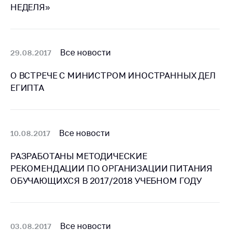
деятельность в
НЕДЕЛЯ»
Республике
Беларусь
Защита
персональных
Все новости
29.08.2017
данных
О ВСТРЕЧЕ С МИНИСТРОМ ИНОСТРАННЫХ ДЕЛ
Новости
ЕГИПТА
Обратиться в МАРТ
Личный прием
Все новости
10.08.2017
граждан и юр. лиц
Прямaя телефоннaя
РАЗРАБОТАНЫ МЕТОДИЧЕСКИЕ
линия
РЕКОМЕНДАЦИИ ПО ОРГАНИЗАЦИИ ПИТАНИЯ
ОБУЧАЮЩИХСЯ В 2017/2018 УЧЕБНОМ ГОДУ
Горячая линия
Электронные
обращения
Все новости
03.08.2017