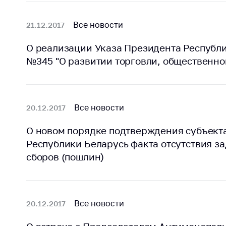
регулирование и
средс
конкуренция
меди
Все новости
21.12.2017
назна
Торговля и услуги
меди
О реализации Указа Президента Республик
Регулирование и
техни
№345 "О развитии торговли, общественно
контроль закупок
Реше
Защита прав
по ус
потребителей
факт
(отсу
Все новости
20.12.2017
Регулирование
нару
рекламной
анти
О новом порядке подтверждения субъект
деятельности
закон
Республики Беларусь факта отсутствия за
Международное
сборов (пошлин)
Пред
сотрудничество
и пр
Применение мер
Обще
нетарифного
обсу
Все новости
20.12.2017
регулирования
прое
Биржевая торговля