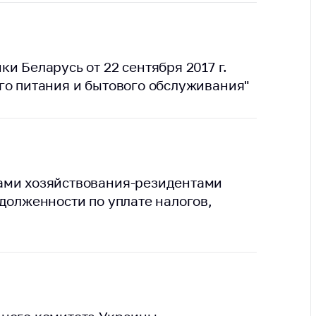
тва, изделия
цинского
чения и
цинскую
и Беларусь от 22 сентября 2017 г.
ку
го питания и бытового обслуживания"
ние Комиссии
тановлению
а нарушения
тствия)
шения
монопольного
ами хозяйствования-резидентами
одательства
долженности по уплате налогов,
остережения
едупреждения
ственное
ждение
ктов