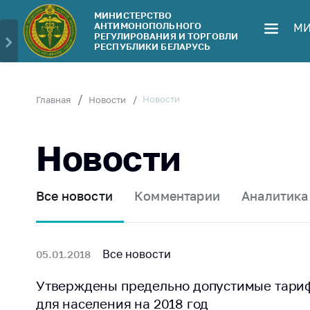
МИНИСТЕРСТВО
АНТИМОНОПОЛЬНОГО
МИ
Министерство
Обрати
РЕГУЛИРОВАНИЯ И ТОРГОВЛИ
РЕСПУБЛИКИ БЕЛАРУСЬ
Руководство
Личн
гражд
Структура
Министерства
Прям
Новости
Главная
Новости
телеф
Территориальные
органы
Горяч
Новости
Законодательство
Элек
обра
Антикоррупционная
Все новости
Комментарии
Аналитика
деятельность
Сообщ
цен н
Общественно-
консультативный
Сообщ
Все новости
05.01.2018
совет
цен н
меди
Утверждены предельно допустимые тари
Соискателям
изде
для населения на 2018 год