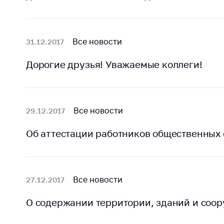
Награждения
Контак
Белорусская
Адрес
универсальная
рабо
Все новости
31.12.2017
товарная биржа
Прие
Общественная
Дорогие друзья! Уважаемые коллеги!
Мини
жизнь
Горяч
Идеологическая
работа
Прес
Все новости
29.12.2017
Официальные
Выше
геральдические
госу
Об аттестации работников общественных
символы
орга
5 лет МАРТ
Важное 
Все новости
27.12.2017
Сообщ
Деятельность
цен
Ценовая политика
О содержании территории, зданий и соо
Цено
Антимонопольное
на ле