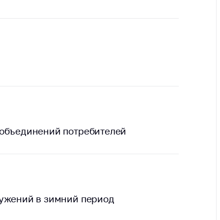
ты
 и режим
ты
мная
стра
ая линия
с-служба
стоящий
дарственный
 объединений потребителей
н
на сайте
ить о росте
ружений в зимний период
образование
карственные