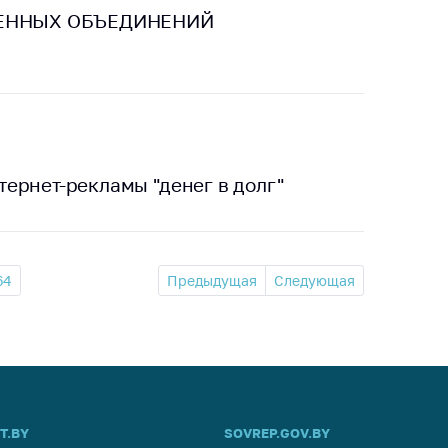
ВЕННЫХ ОБЪЕДИНЕНИЙ
ернет-рекламы "денег в долг"
64
Предыдущая
Следующая
T.BY
SOVREP.GOV.BY