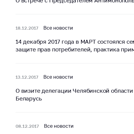
О встрече с Председателем Антимонопол
Марк
това
Выставочная
деятельность в
Упро
Республике
услов
Все новости
18.12.2017
Беларусь
бизн
Защита
14 декабря 2017 года в МАРТ состоялся с
Реко
персональных
защите прав потребителей, практика при
пред
данных
расп
COVID
Новости
субъе
торго
Все новости
13.12.2017
обще
питан
О визите делегации Челябинской области
обсл
Беларусь
Обуч
вопр
анти
Все новости
регул
08.12.2017
конк