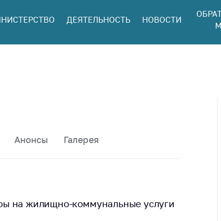
ОБРА
НИСТЕРСТВО
ДЕЯТЕЛЬНОСТЬ
НОВОСТИ
ться в МАРТ
М
ый прием
ан и юр. лиц
aя
оннaя линия
ая линия
тронные
щения
Анонсы
Галерея
ить о росте
а товары
ить о росте
а лекарства и
цинские
фы на жилищно-коммунальные услуги
лия