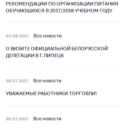
Сообщить о росте
РЕКОМЕНДАЦИИ ПО ОРГАНИЗАЦИИ ПИТАНИЯ
цен на товары
ОБУЧАЮЩИХСЯ В 2017/2018 УЧЕБНОМ ГОДУ
Сообщить о росте
цен на лекарства и
медицинские
изделия
Все новости
03.08.2017
Контакты
О ВИЗИТЕ ОФИЦИАЛЬНОЙ БЕЛОРУССКОЙ
ДЕЛЕГАЦИИ В Г.ЛИПЕЦК
Адрес и режим
работы
Приемная
Министра
Все новости
28.07.2017
Горячая линия
УВАЖАЕМЫЕ РАБОТНИКИ ТОРГОВЛИ!
Пресс-служба
Вышестоящий
государственный
Все новости
26.07.2017
орган