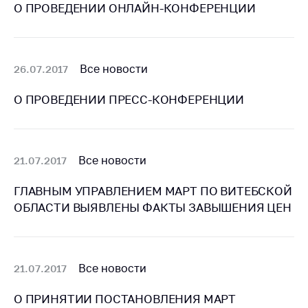
О ПРОВЕДЕНИИ ОНЛАЙН-КОНФЕРЕНЦИИ
Важное на сайте
Сообщить о росте
цен
Все новости
26.07.2017
Ценообразование
на лекарственные
О ПРОВЕДЕНИИ ПРЕСС-КОНФЕРЕНЦИИ
средства, изделия
медицинского
назначения и
медицинскую
технику
Все новости
21.07.2017
Решение Комиссии
ГЛАВНЫМ УПРАВЛЕНИЕМ МАРТ ПО ВИТЕБСКОЙ
по установлению
ОБЛАСТИ ВЫЯВЛЕНЫ ФАКТЫ ЗАВЫШЕНИЯ ЦЕН
факта нарушения
(отсутствия)
нарушения
антимонопольного
Все новости
21.07.2017
законодательства
Предостережения и
О ПРИНЯТИИ ПОСТАНОВЛЕНИЯ МАРТ