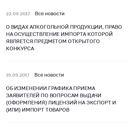
Белорусская
универсальная
Все новости
22.09.2017
товарная биржа
О ВИДАХ АЛКОГОЛЬНОЙ ПРОДУКЦИИ, ПРАВО
Общественная
НА ОСУЩЕСТВЛЕНИЕ ИМПОРТА КОТОРОЙ
жизнь
ЯВЛЯЕТСЯ ПРЕДМЕТОМ ОТКРЫТОГО
Идеологическая
КОНКУРСА
работа
Официальные
геральдические
Все новости
19.09.2017
символы
5 лет МАРТ
ОБ ИЗМЕНЕНИИ ГРАФИКА ПРИЕМА
ЗАЯВИТЕЛЕЙ ПО ВОПРОСАМ ВЫДАЧИ
Деятельность
(ОФОРМЛЕНИЯ) ЛИЦЕНЗИЙ НА ЭКСПОРТ И
Ценовая политика
(ИЛИ) ИМПОРТ ТОВАРОВ
Антимонопольное
регулирование и
конкуренция