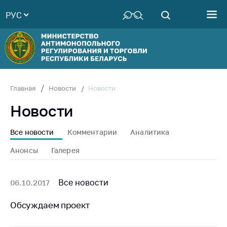
РУС
Министерство
Руководство
Структура
Министерства
Территориальные
Новости
Главная
Новости
органы
Новости
Законодательство
Антикоррупционная
Все новости
Комментарии
Аналитика
деятельность
Анонсы
Галерея
Общественно-
консультативный
совет
Все новости
06.10.2017
Соискателям
Обсуждаем проект
Награждения