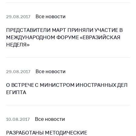
деятельность в
Республике
Беларусь
Все новости
29.08.2017
Защита
ПРЕДСТАВИТЕЛИ МАРТ ПРИНЯЛИ УЧАСТИЕ В
персональных
данных
МЕЖДУНАРОДНОМ ФОРУМЕ «ЕВРАЗИЙСКАЯ
НЕДЕЛЯ»
Новости
Обратиться в МАРТ
Все новости
29.08.2017
Личный прием
граждан и юр. лиц
О ВСТРЕЧЕ С МИНИСТРОМ ИНОСТРАННЫХ ДЕЛ
Прямaя телефоннaя
ЕГИПТА
линия
Горячая линия
Все новости
10.08.2017
Электронные
обращения
РАЗРАБОТАНЫ МЕТОДИЧЕСКИЕ