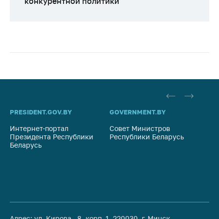
конкурентной политики
PRESIDENT.GOV.BY
GOVERNMENT.BY
SO
Интернет-портал
Совет Министров
Со
Президента Республики
Республики Беларусь
На
Беларусь
Ре
Адрес: ул. Кирова, 8, корп. 1, 220030, г. Минск