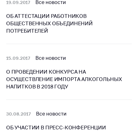
Все новости
19.09.2017
Торговля и услуги
ОБ АТТЕСТАЦИИ РАБОТНИКОВ
Регулирование и
ОБЩЕСТВЕННЫХ ОБЪЕДИНЕНИЙ
контроль закупок
ПОТРЕБИТЕЛЕЙ
Защита прав
потребителей
Регулирование
Все новости
15.09.2017
рекламной
деятельности
О ПРОВЕДЕНИИ КОНКУРСА НА
ОСУЩЕСТВЛЕНИЕ ИМПОРТА АЛКОГОЛЬНЫХ
Международное
сотрудничество
НАПИТКОВ В 2018 ГОДУ
Применение мер
нетарифного
регулирования
Все новости
30.08.2017
Биржевая торговля
ОБ УЧАСТИИ В ПРЕСС-КОНФЕРЕНЦИИ
Выставочная