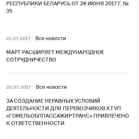
предупреждения
РЕСПУБЛИКИ БЕЛАРУСЬ ОТ 28 ИЮНЯ 2017 Г. №
35
Общественное
обсуждение
проектов
Маркировка
Все новости
21.07.2017
товаров
МАРТ РАСШИРЯЕТ МЕЖДУНАРОДНОЕ
Упрощение условий
СОТРУДНИЧЕСТВО
ведения бизнеса
Рекомендации по
предотвращению
распространения
Все новости
20.07.2017
COVID-19 для
субъектов торговли,
ЗА СОЗДАНИЕ НЕРАВНЫХ УСЛОВИЙ
общественного
ДЕЯТЕЛЬНОСТИ ДЛЯ ПЕРЕВОЗЧИКОВ КТУП
питания, бытового
«ГОМЕЛЬОБЛПАССАЖИРТРАНС» ПРИВЛЕЧЕНО
обслуживания
К ОТВЕТСТВЕННОСТИ
Обучение по
вопросам