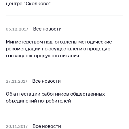
центре "Сколково"
Важное на сайте
Сообщить о росте
цен
Все новости
05.12.2017
Ценообразование
на лекарственные
Министерством подготовлены методические
средства, изделия
рекомендации по осуществлению процедур
медицинского
назначения и
госзакупок продуктов питания
медицинскую
технику
Решение Комиссии
Все новости
27.11.2017
по установлению
факта нарушения
Об аттестации работников общественных
(отсутствия)
объединений потребителей
нарушения
антимонопольного
законодательства
Предостережения и
Все новости
20.11.2017