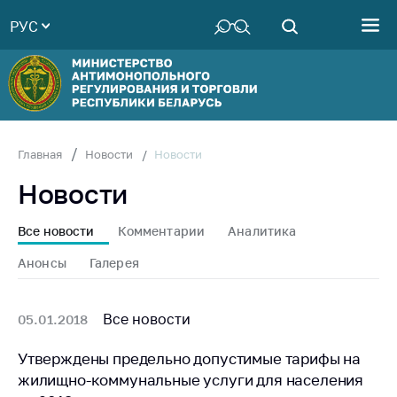
РУС
Министерство
Руководство
Структура
Министерства
Территориальные
Новости
Главная
Новости
органы
Новости
Законодательство
Антикоррупционная
Все новости
Комментарии
Аналитика
деятельность
Анонсы
Галерея
Общественно-
консультативный
совет
Все новости
05.01.2018
Соискателям
Утверждены предельно допустимые тарифы на
жилищно-коммунальные услуги для населения
Награждения