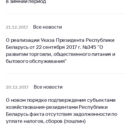
в зимний период
Торговля и услуги
Регулирование и
контроль закупок
Все новости
21.12.2017
Защита прав
О реализации Указа Президента Республики
потребителей
Беларусь от 22 сентября 2017 г. №345 "О
Регулирование
развитии торговли, общественного питания и
рекламной
бытового обслуживания"
деятельности
Международное
сотрудничество
Все новости
20.12.2017
Применение мер
нетарифного
О новом порядке подтверждения субъектами
регулирования
хозяйствования-резидентами Республики
Беларусь факта отсутствия задолженности по
Биржевая торговля
уплате налогов, сборов (пошлин)
Выставочная