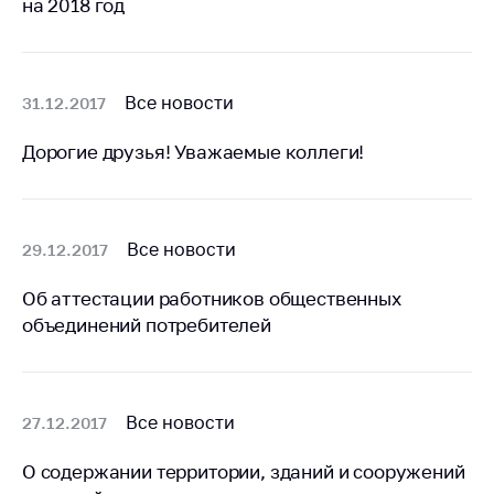
на 2018 год
Белорусская
универсальная
товарная биржа
Все новости
31.12.2017
Общественная
жизнь
Дорогие друзья! Уважаемые коллеги!
Идеологическая
работа
Официальные
Все новости
29.12.2017
геральдические
символы
Об аттестации работников общественных
5 лет МАРТ
объединений потребителей
Деятельность
Ценовая политика
Все новости
27.12.2017
Антимонопольное
регулирование и
О содержании территории, зданий и сооружений
конкуренция