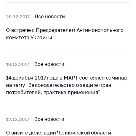
деятельность в
Республике
Беларусь
Все новости
20.12.2017
Защита
О встрече с Председателем Антимонопольного
персональных
данных
комитета Украины
Новости
Все новости
18.12.2017
Обратиться в МАРТ
Личный прием
14 декабря 2017 года в МАРТ состоялся семинар
граждан и юр. лиц
на тему "Законодательство о защите прав
Прямaя телефоннaя
потребителей, практика применения"
линия
Горячая линия
Все новости
13.12.2017
Электронные
обращения
О визите делегации Челябинской области