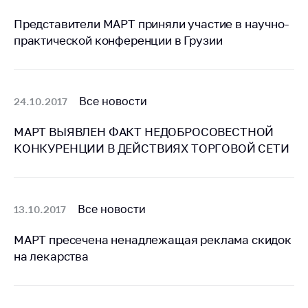
предупреждения
Представители МАРТ приняли участие в научно-
Общественное
практической конференции в Грузии
обсуждение
проектов
Маркировка
товаров
Все новости
24.10.2017
Упрощение условий
МАРТ ВЫЯВЛЕН ФАКТ НЕДОБРОСОВЕСТНОЙ
ведения бизнеса
КОНКУРЕНЦИИ В ДЕЙСТВИЯХ ТОРГОВОЙ СЕТИ
Рекомендации по
предотвращению
распространения
COVID-19 для
Все новости
13.10.2017
субъектов торговли,
общественного
МАРТ пресечена ненадлежащая реклама скидок
питания, бытового
на лекарства
обслуживания
Обучение по
вопросам