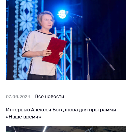
Торговля и услуги
Регулирование и
контроль закупок
Защита прав
потребителей
Регулирование
рекламной
деятельности
Международное
сотрудничество
Применение мер
Все новости
07.06.2024
нетарифного
регулирования
Интервью Алексея Богданова для программы
Биржевая торговля
«Наше время»
Выставочная