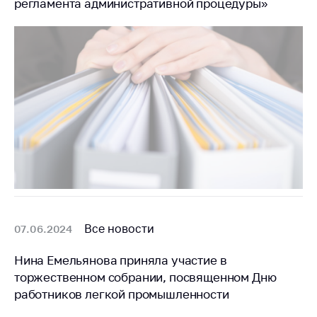
регламента административной процедуры»
Белорусская
универсальная
товарная биржа
Общественная
жизнь
Идеологическая
работа
Официальные
геральдические
символы
5 лет МАРТ
Все новости
07.06.2024
Деятельность
Ценовая политика
Нина Емельянова приняла участие в
торжественном собрании, посвященном Дню
Антимонопольное
работников легкой промышленности
регулирование и
конкуренция