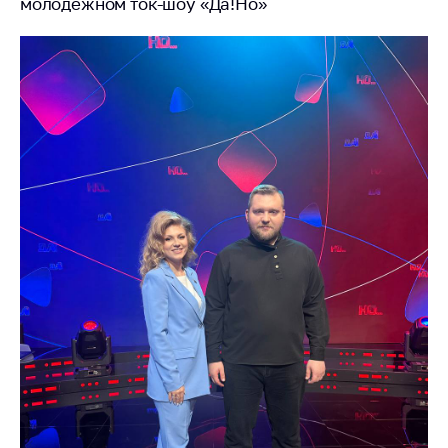
молодежном ток-шоу «Да!Но»
антимонопольного
регулирования и
конкурентной
политики