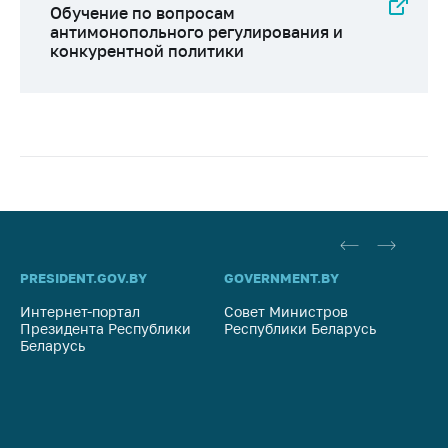
Обучение по вопросам
антимонопольного регулирования и
конкурентной политики
PRESIDENT.GOV.BY
GOVERNMENT.BY
SO
Интернет-портал
Совет Министров
Со
Президента Республики
Республики Беларусь
На
Беларусь
Ре