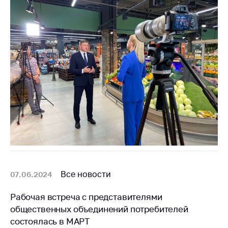
деятельность в
Республике
Беларусь
Защита
персональных
данных
Новости
Обратиться в МАРТ
Личный прием
граждан и юр. лиц
Прямaя телефоннaя
линия
Все новости
07.06.2024
Горячая линия
Рабочая встреча с представителями
Электронные
общественных объединений потребителей
обращения
состоялась в МАРТ