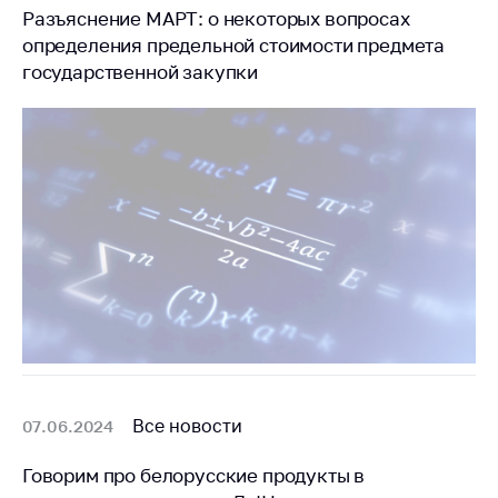
предупреждения
Разъяснение МАРТ: о некоторых вопросах
Общественное
определения предельной стоимости предмета
обсуждение
государственной закупки
проектов
Маркировка
товаров
Упрощение условий
ведения бизнеса
Рекомендации по
предотвращению
распространения
COVID-19 для
субъектов торговли,
общественного
питания, бытового
обслуживания
Все новости
07.06.2024
Обучение по
Говорим про белорусские продукты в
вопросам