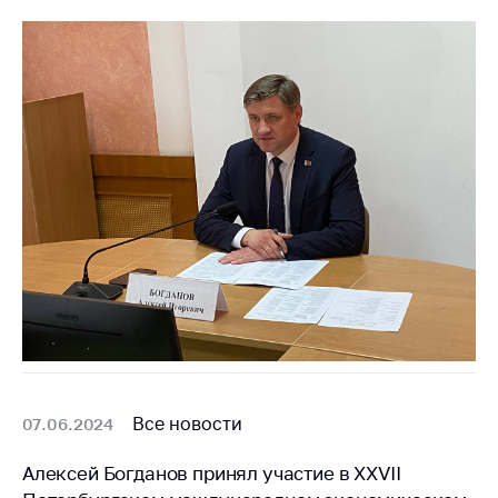
Сообщить о росте
цен на товары
Сообщить о росте
цен на лекарства и
медицинские
изделия
Контакты
Адрес и режим
работы
Приемная
Министра
Горячая линия
Пресс-служба
Все новости
Вышестоящий
07.06.2024
государственный
орган
Алексей Богданов принял участие в XXVII