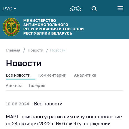
РУС
Министерство
Руководство
Структура
Министерства
Территориальные
Новости
Главная
Новости
органы
Новости
Законодательство
Антикоррупционная
Все новости
Комментарии
Аналитика
деятельность
Анонсы
Галерея
Общественно-
консультативный
совет
Все новости
10.06.2024
Соискателям
МАРТ признано утратившим силу постановление
от 24 октября 2022 г. № 67 «Об утверждении
Награждения