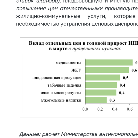
ставок акцизов),
плодоовощную и мясную п
повышения цен отечественными производите
жилищно-коммунальные услуги, котор
необходимостью устранения ценовых диспроп
Данные: расчет Министерства антимонопольн