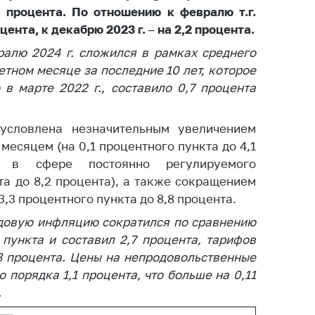
6 процента.
ты
По отношению к февралю т.г.
оцента, к декабрю 2023 г. – на 2,2 процента.
 и режим
ты
ралю 2024 г. сложился в рамках среднего
етном месяце за последние 10 лет, которое
мная
в марте 2022 г., составило 0,7 процента
стра
ая линия
условлена незначительным увеличением
с-служба
есяцем (на 0,1 процентного пункта до 4,1
 в сфере постоянно регулируемого
стоящий
та до 8,2 процента), а также сокращением
дарственный
,3 процентного пункта до 8,8 процента.
н
одовую инфляцию сократился по сравнению
на сайте
пункта и составил 2,7 процента, тарифов
ить о росте
,8 процента. Цены на непродовольственные
порядка 1,1 процента, что больше на 0,11
.
образование
карственные