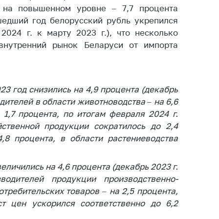
ировка
 на повышенном уровне – 7,7 процента
ров
шедший год белорусский рубль укрепился
щение
2024 г. к марту 2023 г.), что несколько
ий ведения
внутренний рынок Беларуси от импорта
еса
мендации по
отвращению
23 год снизились на 4,9 процента (декабрь
ространения
водителей в области животноводства – на 6,6
-19 для
ктов
 1,7 процента, по итогам февраля 2024 г.
вли,
ственной продукции сократилось до 2,4
ственного
,8 процента, в области растениеводства
ия, бытового
уживания
личились на 4,6 процента (декабрь 2023 г.
ение по
одителей продукции производственно-
осам
отребительских товаров – на 2,5 процента,
монопольного
т цен ускорился соответственно до 6,2
ирования и
урентной