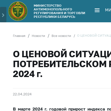
МИНИСТЕРСТВО
АНТИМОНОПОЛЬНОГО
МИ
Министерство
Обрати
РЕГУЛИРОВАНИЯ И ТОРГОВЛИ
РЕСПУБЛИКИ БЕЛАРУСЬ
Руководство
Личн
гражд
Структура
Министерства
Прям
О ЦЕНОВОЙ СИТУАЦ
Главная
Новости
Все новости
телеф
Территориальные
органы
Горяч
О ЦЕНОВОЙ СИТУАЦ
Законодательство
Элек
ПОТРЕБИТЕЛЬСКОМ 
обра
Антикоррупционная
2024 г.
деятельность
Сообщ
цен н
Общественно-
консультативный
Сообщ
совет
цен н
22.04.2024
меди
Соискателям
изде
В марте 2024 г. годовой прирост индекса п