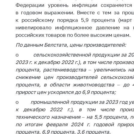
Марк
Федерации уровень инфляции сохраняется
това
Выставочная
в годовом выражении. Вместе с тем за про
деятельность в
Упро
к российскому порядка 5,9 процента (март 
Республике
услов
нивелировало инфляционное давление на 
Беларусь
бизн
российских товаров по более высоким ценам.
Защита
Реко
По данным Белстата, цены производителей:
персональных
пред
данных
o
сельскохозяйственной продукции за 20
расп
2023 г. к декабрю 2022 г.), в том числе произ
COVID
Новости
субъе
процента, растениеводства – увеличились на
торго
снижение цен производителей сельскохозяй
обще
процента, в области животноводства – до 4
питан
прирост цен ускорился до 6,9 процента;
обсл
o
промышленной продукции за 2023 год уве
Обуч
к декабрю 2022 г.), в том числе произв
вопр
технического назначения – на 5,5 процента, п
анти
по итогам февраля 2024 г. годовой прирос
регул
процента, 6,9 процента, 3,6 процента.
конк