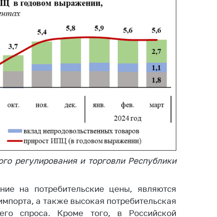
тва, изделия
цинского
чения и
цинскую
ку
ние Комиссии
тановлению
а нарушения
тствия)
шения
монопольного
одательства
остережения
ого регулирования и торговли Республики
едупреждения
ственное
ие на потребительские цены, являются
ждение
ктов
импорта, а также высокая потребительская
его спроса. Кроме того, в Российской