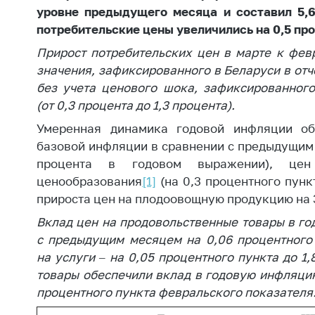
Награждения
уровне предыдущего месяца и составил 5,
Контак
Белорусская
потребительские цены увеличились
на 0,5 пр
Адрес
универсальная
рабо
Прирост потребительских цен в марте к фев
товарная биржа
значения, зафиксированного в Беларуси в отч
Прие
Общественная
без учета ценового шока, зафиксированного 
Мини
жизнь
(от 0,3 процента до 1,3 процента).
Горяч
Идеологическая
Умеренная динамика годовой инфляции об
работа
Прес
базовой инфляции в сравнении с предыдущим м
процента в годовом выражении), цен
Официальные
Выше
ценообразования
[1]
(на 0,3 процентного пунк
геральдические
госу
прироста цен на плодоовощную продукцию на 3
символы
орга
Вклад цен на продовольственные товары в г
5 лет МАРТ
Важное 
с предыдущим месяцем на 0,06 процентного 
Сообщ
Деятельность
на услуги – на 0,05 процентного пункта до 1
цен
товары обеспечили вклад в годовую инфляцию 
Ценовая политика
процентного пункта февральского показателя
Цено
Антимонопольное
на ле