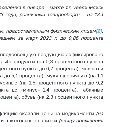
тики
еления в январе – марте т.г. увеличились
3 года, розничный товарооборот – на 13,1
ам, предоставленным физическим лицам
[2]
,
еднем за март 2023 г. до 9,86 процента
а плодоовощную продукцию зафиксировано
 рыбопродукты (на 0,3 процентного пункта
центного пункта до 6,7 процента), молоко и
 до 5,1 процента), муку пшеничную (на 1,1
уриные (на 1,5 процентного пункта до 9,2
нкта до «минус» 1,4 процента), табачные
роцента), обувь (на 2,3 процентного пункта
нфляцию оказали цены на медикаменты
(на
 и алкогольные напитки
(ввиду повышения