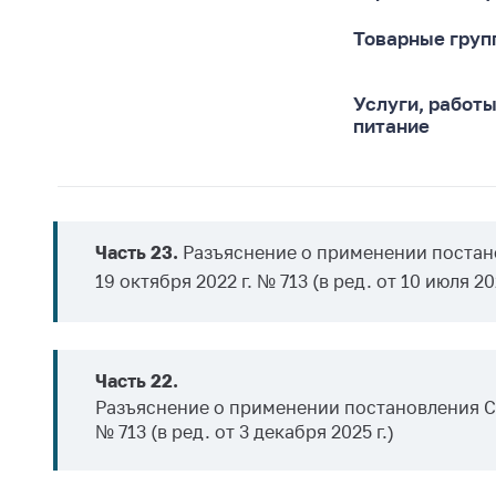
Награждения
Контак
Товарные груп
Белорусская
Адрес
универсальная
рабо
товарная биржа
Услуги, работ
Прие
питание
Общественная
Мини
жизнь
Горяч
Идеологическая
работа
Прес
Часть 23.
Разъяснение о применении постан
Официальные
Выше
19 октября 2022 г. № 713 (в ред. от 10 июля 202
геральдические
госу
символы
орга
5 лет МАРТ
Важное 
Часть 22.
Сообщ
Деятельность
Разъяснение о применении постановления Со
цен
№ 713 (в ред. от 3 декабря 2025 г.)
Ценовая политика
Цено
Антимонопольное
на ле