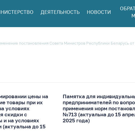
ОБРА
НИСТЕРСТВО
ДЕЯТЕЛЬНОСТЬ
НОВОСТИ
ться в МАРТ
М
ый прием
ан и юр. лиц
aя
менение постановления Совета Министров Республики Беларусь от 19
оннaя линия
ая линия
тронные
щения
ить о росте
а товары
мировании цены на
Памятка для индивидуальн
ие товары при их
предпринимателей по вопр
ить о росте
на условиях
применения норм постанов
а лекарства и
я скидки с
№713 (актуальна до 15 апре
ы и на условиях
цинские
2025 года)
 (актуальна до 15
лия