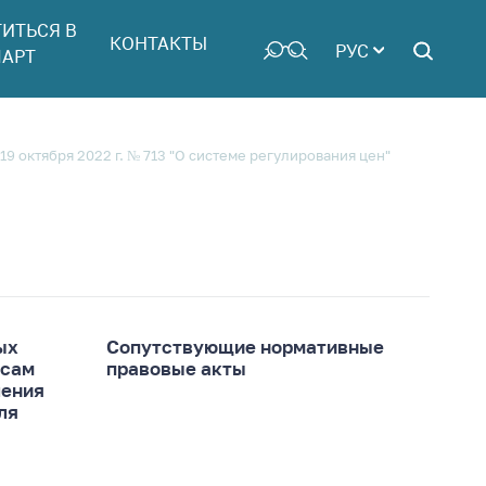
ТИТЬСЯ В
КОНТАКТЫ
РУС
АРТ
 октября 2022 г. № 713 "О системе регулирования цен"
ых
Сопутствующие нормативные
осам
правовые акты
ления
ля