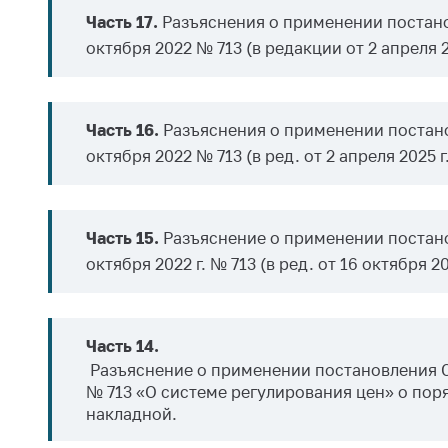
Марк
Часть 17.
Разъяснения о применении постано
това
Выставочная
октября 2022 № 713 (в редакции от 2 апреля 20
деятельность в
Упро
Республике
услов
Беларусь
бизн
Часть 16.
Разъяснения о применении постано
Защита
Реко
октября 2022 № 713 (в ред. от 2 апреля 2025 г.
персональных
пред
данных
расп
COVID
Новости
субъе
Часть 15.
Разъяснение о применении постано
торго
октября 2022 г. № 713 (в ред. от 16 октября 202
обще
питан
обсл
Часть 14.
Обуч
Разъяснение о применении постановления Со
вопр
№ 713 «О системе регулирования цен» о пор
анти
накладной.
регул
конк