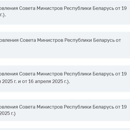
тва, изделия
вления Совета Министров Республики Беларусь от 19
цинского
.).
чения и
цинскую
ку
овления Совета Министров Республики Беларусь от
ние Комиссии
тановлению
а нарушения
тствия)
шения
монопольного
вления Совета Министров Республики Беларусь от 19
одательства
2025 г. и от 16 апреля 2025 г.).
остережения
едупреждения
вления Совета Министров Республики Беларусь от 19
ственное
025 г.)
ждение
ктов