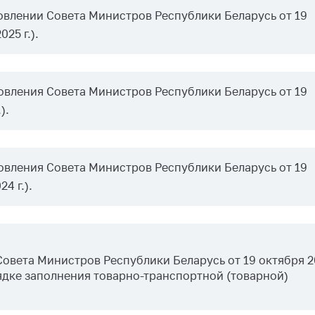
ировка
влении Совета Министров Республики Беларусь от 19
ров
25 г.).
щение
ий ведения
еса
вления Совета Министров Республики Беларусь от 19
мендации по
).
отвращению
ространения
-19 для
ктов
вления Совета Министров Республики Беларусь от 19
вли,
4 г.).
ственного
ия, бытового
уживания
ение по
вета Министров Республики Беларусь от 19 октября 20
осам
ядке
з
аполнения товарно-транспортной (товарной)
монопольного
ирования и
урентной