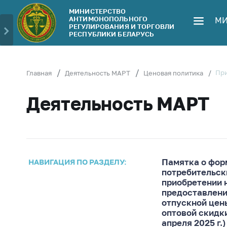
МИНИСТЕРСТВО
АНТИМОНОПОЛЬНОГО
МИ
Министерство
Обрати
РЕГУЛИРОВАНИЯ И ТОРГОВЛИ
РЕСПУБЛИКИ БЕЛАРУСЬ
Руководство
Личн
гражд
Структура
Министерства
Прям
При
Главная
Деятельность МАРТ
Ценовая политика
телеф
Территориальные
Деятельность МАРТ
органы
Горяч
Законодательство
Элек
обра
Антикоррупционная
деятельность
Сообщ
цен н
Памятка о фор
НАВИГАЦИЯ ПО РАЗДЕЛУ:
Общественно-
потребительск
консультативный
Сообщ
приобретении 
совет
цен н
предоставлени
отпускной цен
меди
Соискателям
оптовой скидки
изде
апреля 2025 г.)