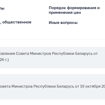
ты
Порядок формирования и
пы
 и режим
применения цен
ты
ы, общественное
Иные вопросы
мная
стра
ая линия
с-служба
овления Совета Министров Республики Беларусь от
стоящий
6 г.)
дарственный
н
на сайте
ить о росте
вета Министров Республики Беларусь от 19 октября 20
образование
карственные