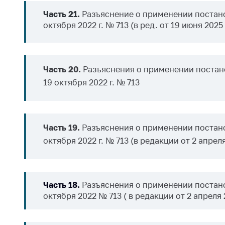
регулирование и
средс
Часть 21.
Разъяснение о применении постано
конкуренция
меди
октября 2022 г. № 713 (в ред. от 19 июня 2025 г
назна
Торговля и услуги
меди
Регулирование и
техни
контроль закупок
Часть 20.
Разъяснения о применении постан
Реше
Защита прав
по ус
19 октября 2022 г. № 713
потребителей
факт
(отсу
Регулирование
нару
рекламной
анти
Часть 19.
Разъяснения о применении постано
деятельности
закон
октября 2022 г. № 713 (в редакции от 2 апреля 
Международное
Пред
сотрудничество
и пр
Применение мер
Часть 18.
Разъяснения о применении постано
Обще
нетарифного
октября 2022 № 713 ( в редакции от 2 апреля 2
обсу
регулирования
прое
Биржевая торговля