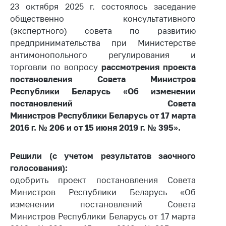
23 октября 2025 г. состоялось заседание
Белорусская
общественно консультативного
универсальная
(экспертного) совета по развитию
товарная биржа
предпринимательства при Министерстве
Общественная
антимонопольного регулирования и
жизнь
торговли по вопросу
рассмотрения проекта
Идеологическая
постановления Совета Министров
работа
Республики Беларусь «Об изменении
постановлений Совета
Официальные
Министров Республики Беларусь от 17 марта
геральдические
2016 г. № 206 и от 15 июня 2019 г. № 395».
символы
5 лет МАРТ
Решили (с учетом результатов заочного
Деятельность
голосования):
одобрить проект постановления Совета
Ценовая политика
Министров Республики Беларусь «Об
Антимонопольное
изменении постановлений Совета
регулирование и
Министров Республики Беларусь от 17 марта
конкуренция