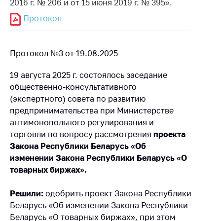
2016 г. № 206 и от 15 июня 2019 г. № 395».
Торговля и услуги
Протокол
Регулирование и
контроль закупок
Протокол №3 от 19.08.2025
Защита прав
потребителей
19 августа 2025 г. состоялось заседание
общественно-консультативного
Регулирование
рекламной
(экспертного) совета по развитию
деятельности
предпринимательства при Министерстве
антимонопольного регулирования и
Международное
торговли по вопросу рассмотрения
проекта
сотрудничество
Закона Республики Беларусь «Об
Применение мер
изменении Закона Республики Беларусь «О
нетарифного
товарных биржах».
регулирования
Биржевая торговля
Решили:
одобрить проект Закона Республики
Беларусь «Об изменении Закона Республики
Выставочная
Беларусь «О товарных биржах», при этом