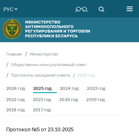
РУС
Министерство
Руководство
Структура
Министерства
Территориальные
Главная
Министерство
органы
Общественно-консультативный совет
Законодательство
2025 год
Протоколы заседаний совета
Антикоррупционная
деятельность
2026 год
2025 год
2024 год
2023 год
Общественно-
2022 год
2021 год
2020 год
2019 год
консультативный
2018 год
2017 год
совет
Соискателям
Протокол №5 от 23.10.2025
Награждения