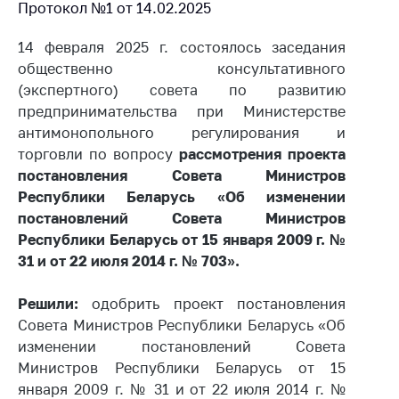
предупреждения
Протокол №1 от 14.02.2025
Общественное
14 февраля 2025 г. состоялось заседания
обсуждение
общественно консультативного
проектов
(экспертного) совета по развитию
Маркировка
предпринимательства при Министерстве
товаров
антимонопольного регулирования и
Упрощение условий
торговли по вопросу
рассмотрения проекта
ведения бизнеса
постановления Совета Министров
Республики Беларусь «Об изменении
Рекомендации по
постановлений Совета Министров
предотвращению
Республики Беларусь от 15 января 2009 г. №
распространения
COVID-19 для
31 и от 22 июля 2014 г. № 703».
субъектов торговли,
общественного
Решили:
одобрить проект постановления
питания, бытового
Совета Министров Республики Беларусь «Об
обслуживания
изменении постановлений Совета
Обучение по
Министров Республики Беларусь от 15
вопросам
января 2009 г. № 31 и от 22 июля 2014 г. №