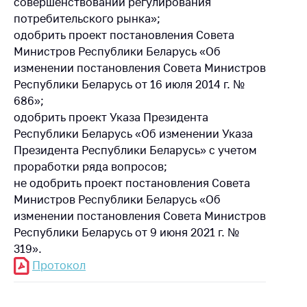
совершенствовании регулирования
Важное на сайте
потребительского рынка»;
Сообщить о росте
одобрить проект постановления Совета
цен
Министров Республики Беларусь «Об
изменении постановления Совета Министров
Ценообразование
Республики Беларусь от 16 июля 2014 г. №
на лекарственные
686»;
средства, изделия
медицинского
одобрить проект Указа Президента
назначения и
Республики Беларусь «Об изменении Указа
медицинскую
Президента Республики Беларусь» с учетом
технику
проработки ряда вопросов;
не одобрить проект постановления Совета
Решение Комиссии
по установлению
Министров Республики Беларусь «Об
факта нарушения
изменении постановления Совета Министров
(отсутствия)
Республики Беларусь от 9 июня 2021 г. №
нарушения
319».
антимонопольного
Протокол
законодательства
Предостережения и