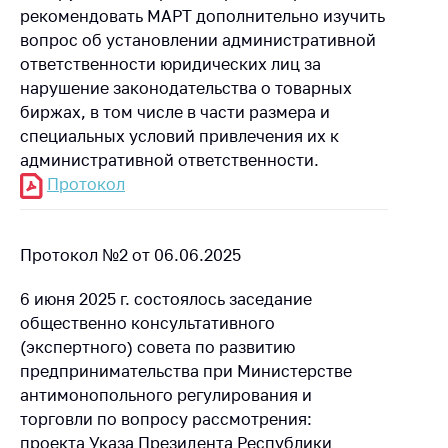
деятельность в
рекомендовать МАРТ дополнительно изучить
Республике
вопрос об установлении административной
Беларусь
ответственности юридических лиц за
Защита
нарушение законодательства о товарных
персональных
биржах, в том числе в части размера и
данных
специальных условий привлечения их к
административной ответственности.
Новости
Протокол
Обратиться в МАРТ
Личный прием
Протокол №2 от 06.06.2025
граждан и юр. лиц
6 июня 2025 г. состоялось заседание
Прямaя телефоннaя
общественно консультативного
линия
(экспертного) совета по развитию
Горячая линия
предпринимательства при Министерстве
антимонопольного регулирования и
Электронные
обращения
торговли по вопросу рассмотрения:
проекта Указа Президента Республики