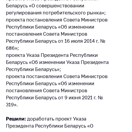
Сообщить о росте
Беларусь «О совершенствовании
цен на товары
регулирования потребительского рынка»;
Сообщить о росте
проекта постановления Совета Министров
цен на лекарства и
Республики Беларусь «Об изменении
медицинские
постановления Совета Министров
изделия
Республики Беларусь от 16 июля 2014 г. №
686»;
Контакты
проекта Указа Президента Республики
Адрес и режим
Беларусь «Об изменении Указа Президента
работы
Республики Беларусь»;
Приемная
проекта постановления Совета Министров
Министра
Республики Беларусь «Об изменении
постановления Совета Министров
Горячая линия
Республики Беларусь от 9 июня 2021 г. №
Пресс-служба
319».
Вышестоящий
Решили:
доработать проект Указа
государственный
орган
Президента Республики Беларусь «О