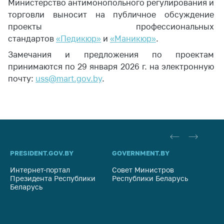
Министерство антимонопольного регулирования и
Белорусская
торговли выносит на публичное обсуждение
универсальная
проекты профессиональных
товарная биржа
стандартов
«Педикюр»
и
«Маникюр»
.
Общественная
Замечания и предложения по проектам
жизнь
принимаются по 29 января 2026 г. на электронную
Идеологическая
почту:
uss@mart.gov.by
.
работа
Официальные
геральдические
символы
5 лет МАРТ
PRESIDENT.GOV.BY
GOVERNMENT.BY
SO
Деятельность
Интернет-портал
Совет Министров
Со
Президента Республики
Республики Беларусь
На
Ценовая политика
Беларусь
Ре
Антимонопольное
регулирование и
конкуренция