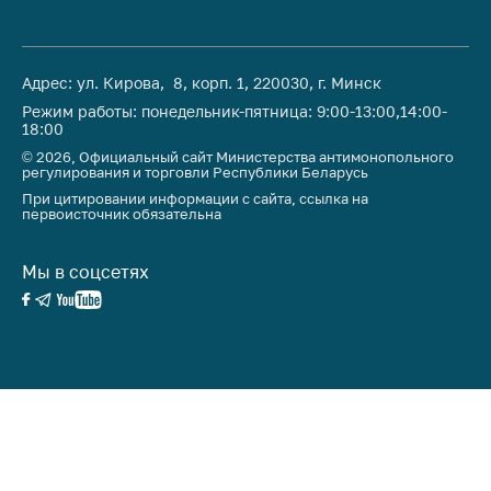
Торговля и услуги
Регулирование и
Адрес: ул. Кирова, 8, корп. 1, 220030, г. Минск
контроль закупок
Режим работы: понедельник-пятница: 9:00-13:00,14:00-
18:00
Защита прав
потребителей
© 2026, Официальный сайт Министерства антимонопольного
регулирования и торговли Республики Беларусь
Регулирование
При цитировании информации с сайта, ссылка на
первоисточник обязательна
рекламной
деятельности
Мы в соцсетях
Международное
сотрудничество
Применение мер
нетарифного
регулирования
Биржевая торговля
Выставочная