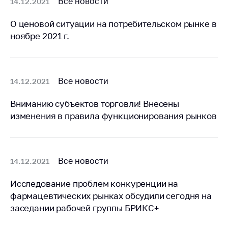
Все новости
14.12.2021
Важное на сайте
О ценовой ситуации на потребительском рынке в
Сообщить о росте
цен
ноябре 2021 г.
Ценообразование
на лекарственные
средства, изделия
Все новости
14.12.2021
медицинского
назначения и
Вниманию субъектов торговли! Внесены
медицинскую
изменения в правила функционирования рынков
технику
Решение Комиссии
по установлению
факта нарушения
Все новости
14.12.2021
(отсутствия)
нарушения
Исследование проблем конкуренции на
антимонопольного
фармацевтических рынках обсудили сегодня на
законодательства
заседании рабочей группы БРИКС+
Предостережения и