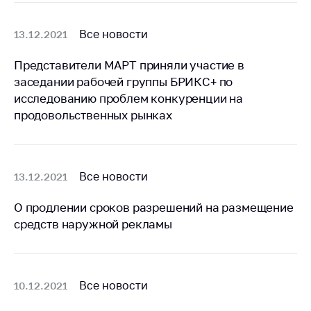
предупреждения
Общественное
Все новости
13.12.2021
обсуждение
проектов
Представители МАРТ приняли участие в
Маркировка
заседании рабочей группы БРИКС+ по
товаров
исследованию проблем конкуренции на
продовольственных рынках
Упрощение условий
ведения бизнеса
Рекомендации по
предотвращению
Все новости
13.12.2021
распространения
COVID-19 для
О продлении сроков разрешений на размещение
субъектов торговли,
средств наружной рекламы
общественного
питания, бытового
обслуживания
Все новости
10.12.2021
Обучение по
вопросам