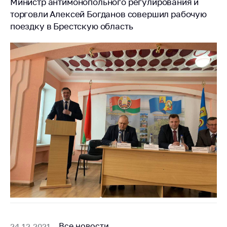
Министр антимонопольного регулирования и
торговли Алексей Богданов совершил рабочую
Торговля и услуги
поездку в Брестскую область
Регулирование и
контроль закупок
Защита прав
потребителей
Регулирование
рекламной
деятельности
Международное
сотрудничество
Применение мер
нетарифного
регулирования
Биржевая торговля
Выставочная
Все новости
24.12.2021