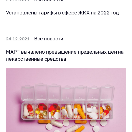
деятельность в
Республике
Установлены тарифы в сфере ЖКХ на 2022 год
Беларусь
Защита
персональных
данных
Все новости
24.12.2021
Новости
МАРТ выявлено превышение предельных цен на
лекарственные средства
Обратиться в МАРТ
Личный прием
граждан и юр. лиц
Прямaя телефоннaя
линия
Горячая линия
Электронные
обращения