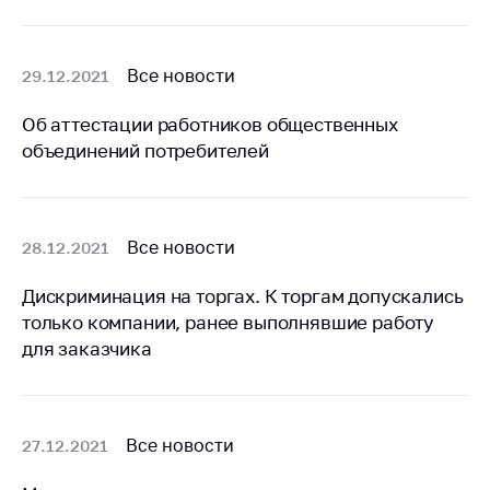
Белорусская
универсальная
товарная биржа
Все новости
29.12.2021
Общественная
Об аттестации работников общественных
жизнь
объединений потребителей
Идеологическая
работа
Официальные
Все новости
28.12.2021
геральдические
символы
Дискриминация на торгах. К торгам допускались
5 лет МАРТ
только компании, ранее выполнявшие работу
для заказчика
Деятельность
Ценовая политика
Антимонопольное
Все новости
27.12.2021
регулирование и
конкуренция