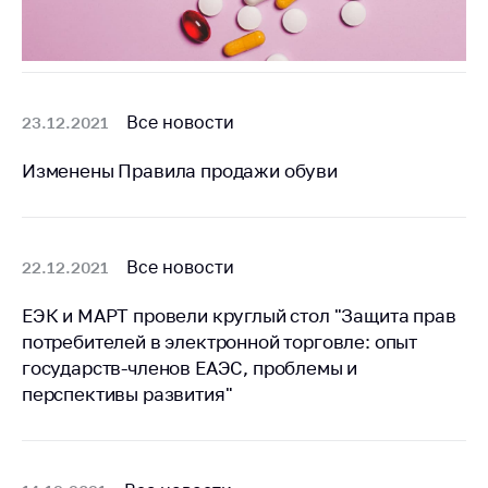
Сообщить о росте
цен на товары
Сообщить о росте
цен на лекарства и
медицинские
Все новости
23.12.2021
изделия
Изменены Правила продажи обуви
Контакты
Адрес и режим
работы
Все новости
22.12.2021
Приемная
Министра
ЕЭК и МАРТ провели круглый стол "Защита прав
Горячая линия
потребителей в электронной торговле: опыт
государств-членов ЕАЭС, проблемы и
Пресс-служба
перспективы развития"
Вышестоящий
государственный
орган