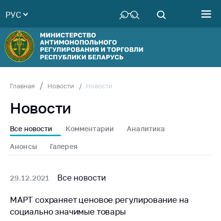
РУС
Министерство
Руководство
Структура
Министерства
Территориальные
Новости
Главная
Новости
органы
Новости
Законодательство
Антикоррупционная
Все новости
Комментарии
Аналитика
деятельность
Анонсы
Галерея
Общественно-
консультативный
совет
Все новости
29.12.2021
Соискателям
МАРТ сохраняет ценовое регулирование на
социально значимые товары
Награждения