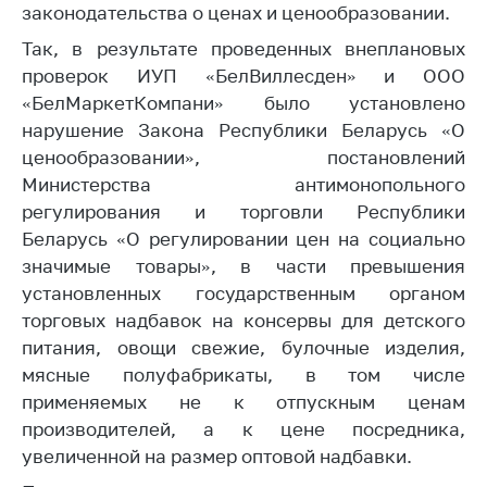
законодательства о ценах и ценообразовании.
Торговля и услуги
Так, в результате проведенных внеплановых
Регулирование и
проверок ИУП «БелВиллесден» и ООО
контроль закупок
«БелМаркетКомпани» было установлено
нарушение Закона Республики Беларусь «О
Защита прав
потребителей
ценообразовании», постановлений
Министерства антимонопольного
Регулирование
регулирования и торговли Республики
рекламной
Беларусь «О регулировании цен на социально
деятельности
значимые товары», в части превышения
Международное
установленных государственным органом
сотрудничество
торговых надбавок на консервы для детского
Применение мер
питания, овощи свежие, булочные изделия,
нетарифного
мясные полуфабрикаты, в том числе
регулирования
применяемых не к отпускным ценам
Биржевая торговля
производителей, а к цене посредника,
увеличенной на размер оптовой надбавки.
Выставочная