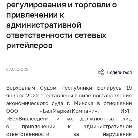
регулирования и торговли о
Белорусская
универсальная
привлечении к
товарная биржа
административной
Общественная
ответственности сетевых
жизнь
ритейлеров
Идеологическая
работа
Официальные
27.01.2022
геральдические
Поделиться
символы
Верховным Судом Республики Беларусь 19
5 лет МАРТ
января 2022 г. оставлены в силе постановления
Деятельность
экономического суда г. Минска в отношении
ООО «БелМаркетКомпани», ИУП
Ценовая политика
«БелВиллесден» и их должностных лиц
Антимонопольное
о привлечении к административной
регулирование и
ответственности за нарушения
конкуренция