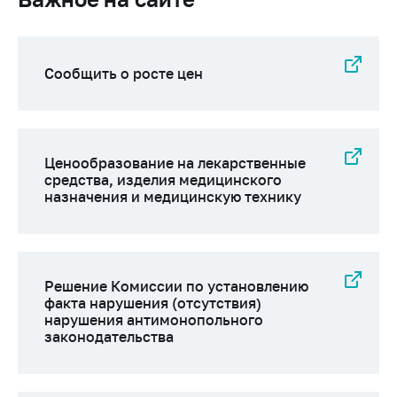
Сообщить о росте
цен на товары
Сообщить о росте
цен на лекарства и
Сообщить о росте цен
медицинские
изделия
Контакты
Ценообразование на лекарственные
Адрес и режим
средства, изделия медицинского
работы
назначения и медицинскую технику
Приемная
Министра
Горячая линия
Решение Комиссии по установлению
факта нарушения (отсутствия)
Пресс-служба
нарушения антимонопольного
законодательства
Вышестоящий
государственный
орган