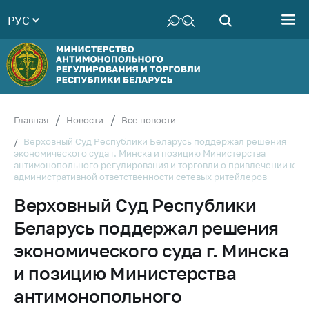
РУС
Министерство
Руководство
Структура
Министерства
Территориальные
Главная
Новости
Все новости
органы
Верховный Суд Республики Беларусь поддержал решения
экономического суда г. Минска и позицию Министерства
Законодательство
антимонопольного регулирования и торговли о привлечении к
административной ответственности сетевых ритейлеров
Антикоррупционная
деятельность
Верховный Суд Республики
Общественно-
Беларусь поддержал решения
консультативный
экономического суда г. Минска
совет
и позицию Министерства
Соискателям
антимонопольного
Награждения