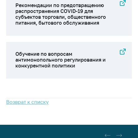
предупреждения
Рекомендации по предотвращению
распространения COVID-19 для
Общественное
субъектов торговли, общественного
обсуждение
питания, бытового обслуживания
проектов
Маркировка
товаров
Упрощение условий
Обучение по вопросам
ведения бизнеса
антимонопольного регулирования и
конкурентной политики
Рекомендации по
предотвращению
распространения
COVID-19 для
субъектов торговли,
Возврат к списку
общественного
питания, бытового
обслуживания
Обучение по
вопросам