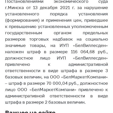
деятельность в
Постановлениями экономического суда
Республике
г.Минска от 13 декабря 2021 г. за нарушение
Беларусь
установленного порядка установления
Защита
(формирования) и применения цен, приведшее
персональных
к превышению установленных уполномоченным
данных
государственным органом предельных
размеров торговых надбавок на социально
Новости
значимые товары, на ИУП «БелВиллесден»
наложен штраф в размере 116 064,68 руб.,
Обратиться в МАРТ
должностное лицо ИУП «БелВиллесден»
Личный прием
привлечено к административной
граждан и юр. лиц
ответственности в виде штрафа в размере 3
Прямaя телефоннaя
базовых величин, на ООО «БелМаркетКомпани»
линия
– штраф в размере 70 000,04 руб., должностное
лицо ООО «БелМаркетКомпани» привлечено к
Горячая линия
административной ответственности в виде
Электронные
штрафа в размере 2 базовых величин.
обращения
Важное на сайте