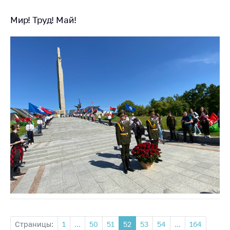
Мир! Труд! Май!
Страницы:
1
...
50
51
52
53
54
...
164