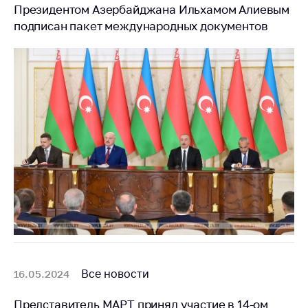
Президентом Азербайджана Ильхамом Алиевым
Торговля и услуги
подписан пакет международных документов
Регулирование и
контроль закупок
Защита прав
потребителей
Регулирование
рекламной
деятельности
Международное
сотрудничество
Применение мер
нетарифного
регулирования
Биржевая торговля
Все новости
16.05.2024
Выставочная
Представитель МАРТ принял участие в 14-ом