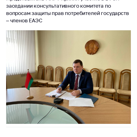
деятельность в
заседании консультативного комитета по
Республике
Беларусь
вопросам защиты прав потребителей государств
– членов ЕАЭС
Защита
персональных
данных
Новости
Обратиться в МАРТ
Личный прием
граждан и юр. лиц
Прямaя телефоннaя
линия
Горячая линия
Электронные
обращения