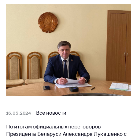
Белорусская
универсальная
товарная биржа
Общественная
жизнь
Идеологическая
работа
Официальные
геральдические
символы
5 лет МАРТ
Деятельность
Ценовая политика
Все новости
16.05.2024
Антимонопольное
По итогам официальных переговоров
регулирование и
Президента Беларуси Александра Лукашенко с
конкуренция