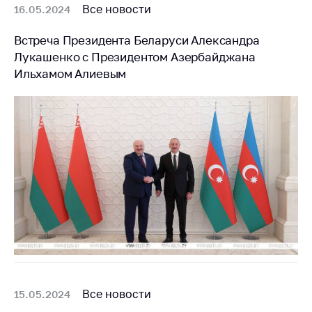
Сообщить о росте
Все новости
16.05.2024
цен на товары
Встреча Президента Беларуси Александра
Сообщить о росте
Лукашенко с Президентом Азербайджана
цен на лекарства и
медицинские
Ильхамом Алиевым
изделия
Контакты
Адрес и режим
работы
Приемная
Министра
Горячая линия
Пресс-служба
Вышестоящий
государственный
Все новости
15.05.2024
орган