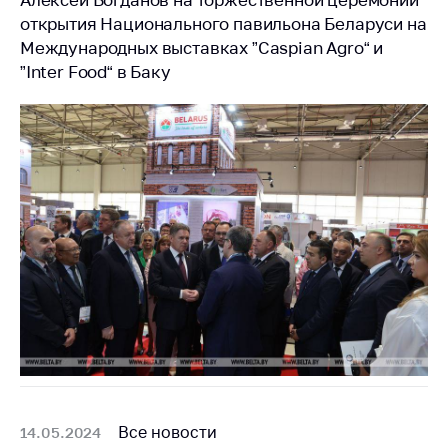
предупреждения
открытия Национального павильона Беларуси на
Общественное
Международных выставках ”Caspian Agro“ и
обсуждение
”Inter Food“ в Баку
проектов
Маркировка
товаров
Упрощение условий
ведения бизнеса
Рекомендации по
предотвращению
распространения
COVID-19 для
субъектов торговли,
общественного
питания, бытового
обслуживания
Обучение по
Все новости
14.05.2024
вопросам