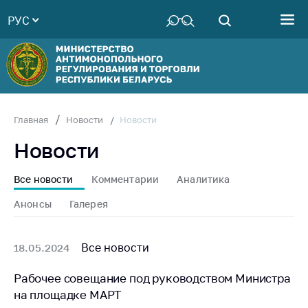
РУС
Министерство
Руководство
Структура
Министерства
Территориальные
Новости
Главная
Новости
органы
Новости
Законодательство
Антикоррупционная
Все новости
Комментарии
Аналитика
деятельность
Анонсы
Галерея
Общественно-
консультативный
совет
Все новости
18.05.2024
Соискателям
Рабочее совещание под руководством Министра
на площадке МАРТ
Награждения