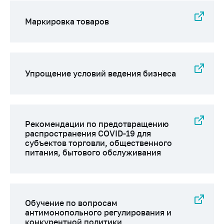
Важное на сайте
Маркировка товаров
Сообщить о росте
цен
Ценообразование
на лекарственные
средства, изделия
Упрощение условий ведения бизнеса
медицинского
назначения и
медицинскую
технику
Рекомендации по предотвращению
Решение Комиссии
распространения COVID-19 для
субъектов торговли, общественного
по установлению
питания, бытового обслуживания
факта нарушения
(отсутствия)
нарушения
антимонопольного
законодательства
Обучение по вопросам
антимонопольного регулирования и
Предостережения и
конкурентной политики