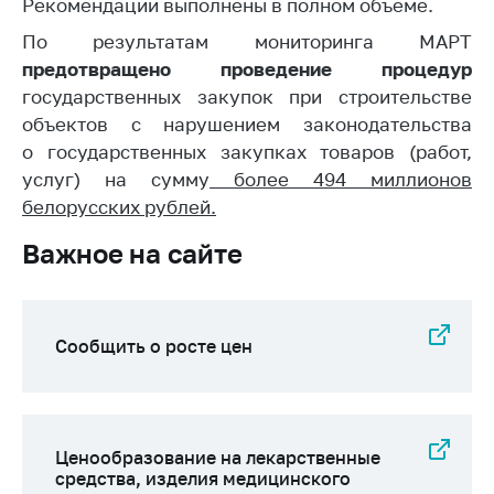
деятельность в
Рекомендации выполнены в полном объеме.
Республике
По результатам мониторинга МАРТ
Беларусь
предотвращено проведение процедур
Защита
государственных закупок при строительстве
персональных
объектов с нарушением законодательства
данных
о государственных закупках товаров (работ,
Новости
услуг) на сумму
более 494 миллионов
белорусских рублей.
Обратиться в МАРТ
Важное на сайте
Личный прием
граждан и юр. лиц
Прямaя телефоннaя
Сообщить о росте цен
линия
Горячая линия
Электронные
Ценообразование на лекарственные
обращения
средства, изделия медицинского