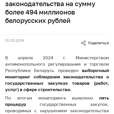
законодательства на сумму
Белорусская
универсальная
более 494 миллионов
товарная биржа
белорусских рублей
Общественная
жизнь
Идеологическая
10.05.2024
Поделиться
работа
Официальные
В апреле 2024 г. Министерством
геральдические
антимонопольного регулирования и торговли
символы
Республики Беларусь проведен
выборочный
5 лет МАРТ
мониторинг соблюдения законодательства о
государственных закупках товаров (работ,
Деятельность
услуг) в сфере строительства.
Ценовая политика
По итогам мониторинга выявлено
пять
Антимонопольное
процедур
государственных закупок,
регулирование и
проводимых с нарушением законодательства
конкуренция