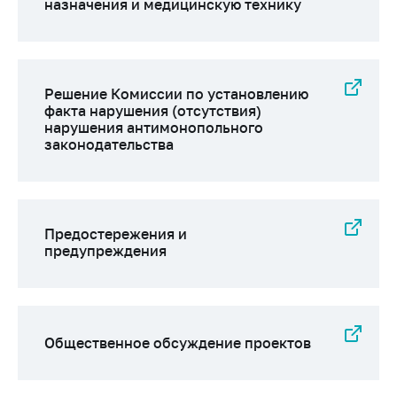
Сообщить о росте
назначения и медицинскую технику
цен на товары
Сообщить о росте
цен на лекарства и
медицинские
Решение Комиссии по установлению
изделия
факта нарушения (отсутствия)
нарушения антимонопольного
законодательства
Контакты
Адрес и режим
работы
Приемная
Предостережения и
Министра
предупреждения
Горячая линия
Пресс-служба
Вышестоящий
Общественное обсуждение проектов
государственный
орган