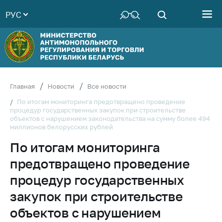
РУС
Министерство
Руководство
Структура
Министерства
Территориальные
Главная
Новости
Все новости
органы
По итогам мониторинга предотвращено проведение
процедур государственных закупок при строительстве
Законодательство
объектов с нарушением законодательства на сумму более 494
миллионов белорусских рублей
Антикоррупционная
деятельность
По итогам мониторинга
Общественно-
предотвращено проведение
консультативный
процедур государственных
совет
закупок при строительстве
Соискателям
объектов с нарушением
Награждения