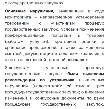
о государственных закупках.
Торговля и услуги
Основные нарушения,
выявленные в ходе
Регулирование и
мониторинга – неправомерное установление
контроль закупок
требований к участникам процедур
государственных закупок, условий применения
Защита прав
потребителей
преференциальной поправки к товарам
(работам, услугам), критериев оценки и
Регулирование
сравнения предложений, а также размещение
рекламной
сметной документации в облачном хранилище,
деятельности
а не на электронной торговой площадке.
Международное
Заказчикам указанных процедур
сотрудничество
государственных закупок
были вынесены
Применение мер
рекомендации по устранению
выявленных
нетарифного
нарушений (недостатков): об отмене трех
регулирования
процедур государственных закупок; о внесении
Биржевая торговля
изменений в конкурсные документы по двум
процедурам государственных закупок.
Выставочная