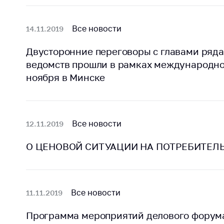
Награждения
Контак
Белорусская
Адрес
Все новости
14.11.2019
универсальная
рабо
товарная биржа
Двусторонние переговоры с главами ряд
Прие
Общественная
ведомств прошли в рамках международно
Мини
жизнь
ноября в Минске
Горяч
Идеологическая
работа
Прес
Официальные
Выше
Все новости
12.11.2019
геральдические
госу
символы
орга
О ЦЕНОВОЙ СИТУАЦИИ НА ПОТРЕБИТЕЛЬ
5 лет МАРТ
Важное 
Сообщ
Деятельность
цен
Все новости
11.11.2019
Ценовая политика
Цено
Программа мероприятий делового форума
Антимонопольное
на ле