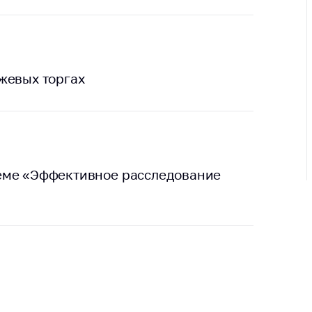
ировка
ров
щение
ий ведения
еса
жевых торгах
мендации по
отвращению
ространения
-19 для
ктов
еме «Эффективное расследование
вли,
ственного
ия, бытового
уживания
ение по
осам
монопольного
ирования и
урентной