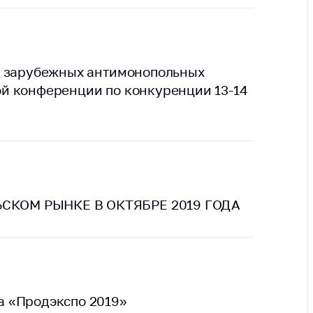
ты
 и режим
ты
а зарубежных антимонопольных
мная
й конференции по конкуренции 13-14
стра
ая линия
с-служба
стоящий
дарственный
н
СКОМ РЫНКЕ В ОКТЯБРЕ 2019 ГОДА
на сайте
ить о росте
образование
 «Продэкспо 2019»
карственные