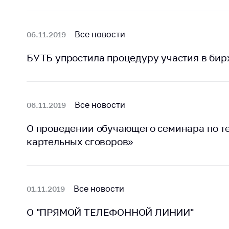
Марк
това
Выставочная
деятельность в
Упро
Все новости
06.11.2019
Республике
услов
Беларусь
бизн
БУТБ упростила процедуру участия в бир
Защита
Реко
персональных
пред
данных
расп
Все новости
06.11.2019
COVID
Новости
субъе
О проведении обучающего семинара по т
торго
обще
картельных сговоров»
питан
обсл
Обуч
Все новости
01.11.2019
вопр
анти
О "ПРЯМОЙ ТЕЛЕФОННОЙ ЛИНИИ"
регул
конк