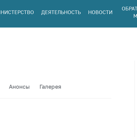
ОБРА
НИСТЕРСТВО
ДЕЯТЕЛЬНОСТЬ
НОВОСТИ
ться в МАРТ
М
ый прием
ан и юр. лиц
aя
оннaя линия
ая линия
тронные
щения
Анонсы
Галерея
ить о росте
а товары
ить о росте
а лекарства и
цинские
лия