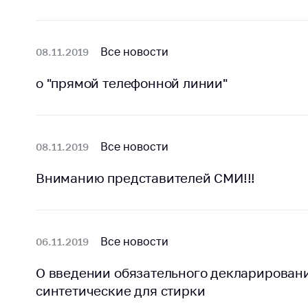
регулирование и
средс
конкуренция
меди
назна
Торговля и услуги
Все новости
08.11.2019
меди
Регулирование и
техни
о "прямой телефонной линии"
контроль закупок
Реше
Защита прав
по ус
потребителей
факт
(отсу
Все новости
08.11.2019
Регулирование
нару
рекламной
анти
Вниманию представителей СМИ!!!
деятельности
закон
Международное
Пред
сотрудничество
и пр
Все новости
06.11.2019
Применение мер
Обще
нетарифного
обсу
О введении обязательного декларировани
регулирования
прое
синтетические для стирки
Биржевая торговля