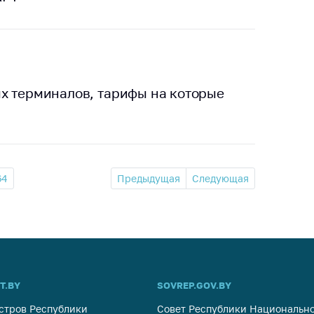
х терминалов, тарифы на которые
64
Предыдущая
Следующая
T.BY
SOVREP.GOV.BY
стров Республики
Совет Республики Национально