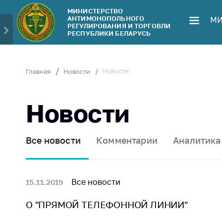
МИНИСТЕРСТВО
АНТИМОНОПОЛЬНОГО
МИ
Министерство
Обрати
РЕГУЛИРОВАНИЯ И ТОРГОВЛИ
РЕСПУБЛИКИ БЕЛАРУСЬ
Руководство
Личн
гражд
Структура
Министерства
Прям
Новости
Главная
Новости
телеф
Территориальные
органы
Горяч
Новости
Законодательство
Элек
обра
Антикоррупционная
Все новости
Комментарии
Аналитика
деятельность
Сообщ
цен н
Общественно-
консультативный
Сообщ
Все новости
15.11.2019
совет
цен н
меди
О "ПРЯМОЙ ТЕЛЕФОННОЙ ЛИНИИ"
Соискателям
изде