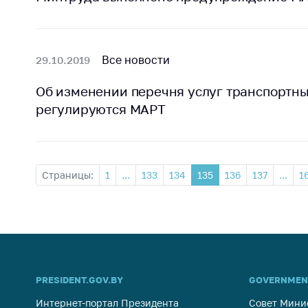
Все новости
29.10.2019
Об изменении перечня услуг транспортны
регулируются МАРТ
Страницы:
1
...
133
134
135
136
137
...
1
PRESIDENT.GOV.BY
GOVERNMEN
Интернет-портал Президента
Совет Мини