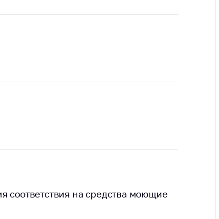
тва, изделия
цинского
чения и
цинскую
ку
ние Комиссии
тановлению
а нарушения
тствия)
шения
монопольного
одательства
остережения
едупреждения
ственное
ждение
я соответствия на средства моющие
ктов