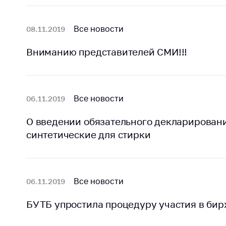
Награждения
Контак
Белорусская
Адрес
Все новости
08.11.2019
универсальная
рабо
товарная биржа
Вниманию представителей СМИ!!!
Прие
Общественная
Мини
жизнь
Горяч
Идеологическая
Все новости
06.11.2019
работа
Прес
О введении обязательного декларировани
Официальные
Выше
геральдические
госу
синтетические для стирки
символы
орга
5 лет МАРТ
Важное 
Все новости
06.11.2019
Сообщ
Деятельность
цен
Ценовая политика
БУТБ упростила процедуру участия в бир
Цено
Антимонопольное
на ле