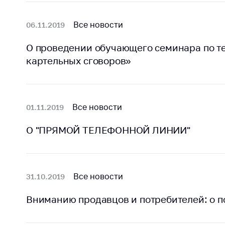
регулирование и
средс
конкуренция
меди
Все новости
06.11.2019
назна
Торговля и услуги
меди
О проведении обучающего семинара по т
Регулирование и
техни
картельных сговоров»
контроль закупок
Реше
Защита прав
по ус
потребителей
факт
(отсу
Все новости
01.11.2019
Регулирование
нару
рекламной
анти
О "ПРЯМОЙ ТЕЛЕФОННОЙ ЛИНИИ"
деятельности
закон
Международное
Пред
сотрудничество
и пр
Все новости
31.10.2019
Применение мер
Обще
нетарифного
обсу
Вниманию продавцов и потребителей: о п
регулирования
прое
Биржевая торговля