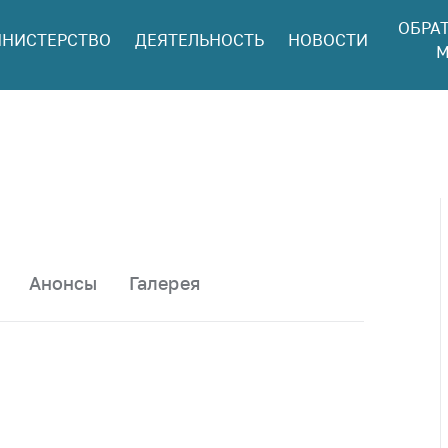
ОБРА
НИСТЕРСТВО
ДЕЯТЕЛЬНОСТЬ
НОВОСТИ
ться в МАРТ
М
ый прием
ан и юр. лиц
aя
оннaя линия
ая линия
тронные
щения
Анонсы
Галерея
ить о росте
а товары
ить о росте
а лекарства и
цинские
лия