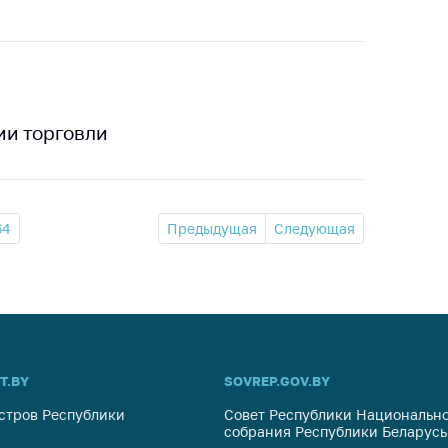
ии торговли
64
Предыдущая
Следующая
T.BY
SOVREP.GOV.BY
стров Республики
Совет Республики Национально
собрания Республики Беларусь