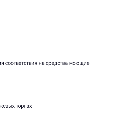
ты
 и режим
ты
мная
стра
ая линия
с-служба
я соответствия на средства моющие
стоящий
дарственный
н
на сайте
ить о росте
жевых торгах
образование
карственные