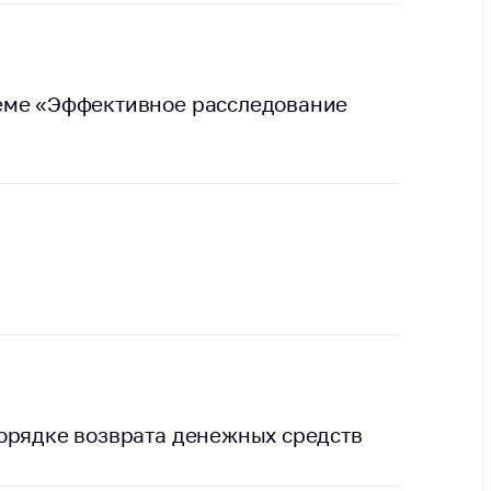
тва, изделия
цинского
чения и
цинскую
еме «Эффективное расследование
ку
ние Комиссии
тановлению
а нарушения
тствия)
шения
монопольного
одательства
остережения
едупреждения
ственное
ждение
орядке возврата денежных средств
ктов