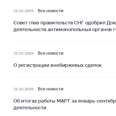
Марк
това
Выставочная
Все новости
31.10.2019
деятельность в
Упро
Республике
услов
Совет глав правительств СНГ одобрил До
Беларусь
бизн
деятельности антимонопольных органов г
Защита
Реко
персональных
пред
данных
расп
Все новости
31.10.2019
COVID
Новости
субъе
О регистрации внебиржевых сделок
торго
обще
питан
обсл
Все новости
31.10.2019
Обуч
вопр
Об итогах работы МАРТ за январь-сентябр
анти
деятельности
регул
конк