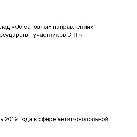
ировка
ров
щение
ий ведения
клад «Об основных направлениях
еса
осударств - участников СНГ»
мендации по
отвращению
ространения
-19 для
ктов
вли,
ственного
ия, бытового
уживания
ение по
осам
ь 2019 года в сфере антимонопольной
монопольного
ирования и
урентной