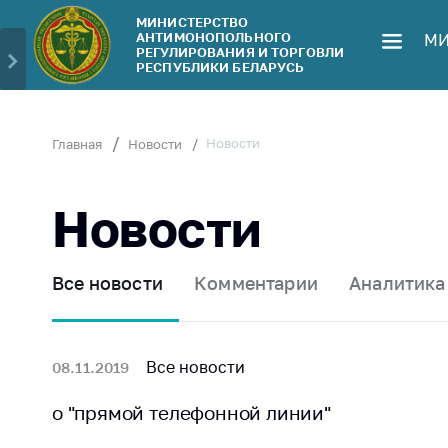
МИНИСТЕРСТВО
АНТИМОНОПОЛЬНОГО
МИ
Министерство
Обрати
РЕГУЛИРОВАНИЯ И ТОРГОВЛИ
РЕСПУБЛИКИ БЕЛАРУСЬ
Руководство
Личн
гражд
Структура
Министерства
Прям
Новости
Главная
Новости
телеф
Территориальные
органы
Горяч
Новости
Законодательство
Элек
обра
Антикоррупционная
Все новости
Комментарии
Аналитика
деятельность
Сообщ
цен н
Общественно-
консультативный
Сообщ
Все новости
08.11.2019
совет
цен н
меди
о "прямой телефонной линии"
Соискателям
изде