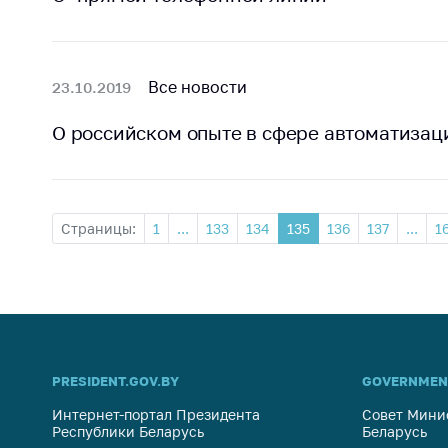
Все новости
23.10.2019
О российском опыте в сфере автоматизац
Страницы:
1
...
133
134
135
136
137
...
1
PRESIDENT.GOV.BY
GOVERNMEN
Интернет-портал Президента
Совет Мини
Республики Беларусь
Беларусь