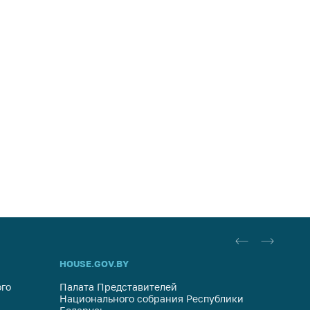
HOUSE.GOV.BY
ОБРАЩ
го
Палата Представителей
Госуда
Национального собрания Республики
респуб