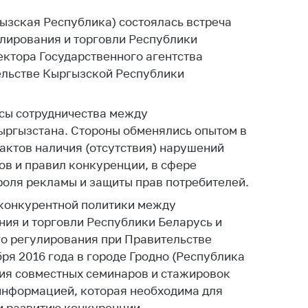
ты
ызская Республика) состоялась встреча
 и режим
лирования и торговли Республики
ты
ектора Государственного агентства
ельстве Кыргызской Республики
мная
стра
осы сотрудничества между
ая линия
ыргызстана. Стороны обменялись опытом в
с-служба
актов наличия (отсутствия) нарушений
ов и правил конкуренции, в сфере
стоящий
дарственный
роля рекламы и защиты прав потребителей.
н
 конкурентной политики между
ия и торговли Республики Беларусь и
на сайте
о регулирования при Правительстве
ить о росте
ря 2016 года в городе Гродно (Республика
ия совместных семинаров и стажировок
образование
 информацией, которая необходима для
карственные
и развитию конкуренции.