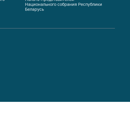
Национального собрания Республики
респуб
Беларусь
систем
гражда