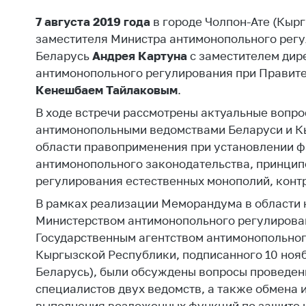
Награждения
Контак
7 августа 2019 года
в городе Чолпон-Ате (Кырг
Белорусская
Адрес
заместителя Министра антимонопольного регу
универсальная
рабо
Беларусь
Андрея Картуна
с заместителем дир
товарная биржа
антимонопольного регулирования при Правит
Прие
Общественная
Мини
Кенешбаем Тайлаковым
.
жизнь
В ходе встречи рассмотрены актуальные вопр
Горяч
Идеологическая
антимонопольными ведомствами Беларуси и К
работа
Прес
области правоприменения при установлении ф
антимонопольного законодательства, принцип
Официальные
Выше
геральдические
госу
регулирования естественных монополий, конт
символы
орга
В рамках реализации Меморандума в области
5 лет МАРТ
Министерством антимонопольного регулирован
Важное 
Государственным агентством антимонопольног
Сообщ
Деятельность
Кыргызской Республики, подписанного 10 нояб
цен
Ценовая политика
Беларусь), были обсуждены вопросы проведен
Цено
специалистов двух ведомств, а также обмена
Антимонопольное
на ле
выполнения возложенных функций по защите 