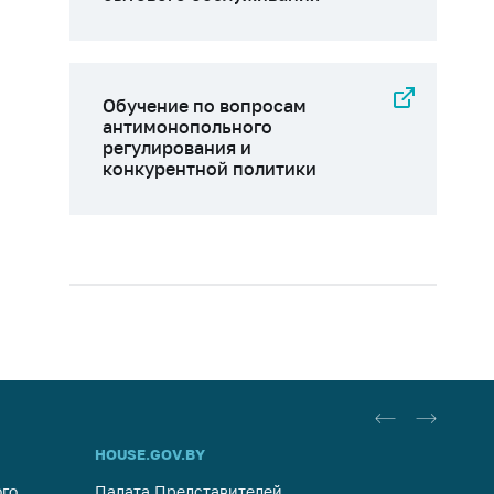
Обучение по вопросам
антимонопольного
регулирования и
конкурентной политики
HOUSE.GOV.BY
ОБРАЩ
го
Палата Представителей
Госуда