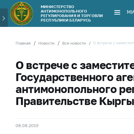
МИНИСТЕРСТВО
АНТИМОНОПОЛЬНОГО
МИ
Министерство
Обрати
РЕГУЛИРОВАНИЯ И ТОРГОВЛИ
РЕСПУБЛИКИ БЕЛАРУСЬ
Руководство
Личн
гражд
Структура
Министерства
Прям
О встрече с замести
Главная
Новости
Все новости
телеф
Территориальные
органы
Горяч
О встрече с заместит
Законодательство
Элек
Государственного аге
обра
Антикоррупционная
антимонопольного ре
деятельность
Сообщ
цен н
Правительстве Кыргы
Общественно-
консультативный
Сообщ
совет
цен н
меди
Соискателям
08.08.2019
изде