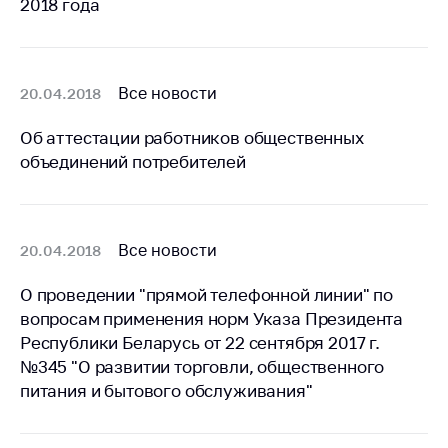
2018 года
Белорусская
универсальная
товарная биржа
Все новости
20.04.2018
Общественная
жизнь
Об аттестации работников общественных
Идеологическая
объединений потребителей
работа
Официальные
геральдические
Все новости
20.04.2018
символы
5 лет МАРТ
О проведении "прямой телефонной линии" по
вопросам применения норм Указа Президента
Деятельность
Республики Беларусь от 22 сентября 2017 г.
Ценовая политика
№345 "О развитии торговли, общественного
питания и бытового обслуживания"
Антимонопольное
регулирование и
конкуренция