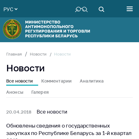
РУС
Министерство
Руководство
Структура
Министерства
Территориальные
Новости
Главная
Новости
органы
Новости
Законодательство
Антикоррупционная
Все новости
Комментарии
Аналитика
деятельность
Анонсы
Галерея
Общественно-
консультативный
совет
Все новости
20.04.2018
Соискателям
Обновлены сведения о государственных
закупках по Республике Беларусь за 1-й квартал
Награждения