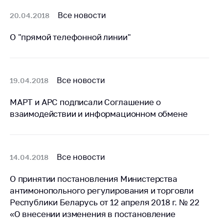
Торговля и услуги
Все новости
20.04.2018
Регулирование и
О "прямой телефонной линии"
контроль закупок
Защита прав
потребителей
Все новости
19.04.2018
Регулирование
рекламной
МАРТ и АРС подписали Соглашение о
деятельности
взаимодействии и информационном обмене
Международное
сотрудничество
Применение мер
Все новости
14.04.2018
нетарифного
регулирования
О принятии постановления Министерства
антимонопольного регулирования и торговли
Биржевая торговля
Республики Беларусь от 12 апреля 2018 г. № 22
Выставочная
«О внесении изменения в постановление