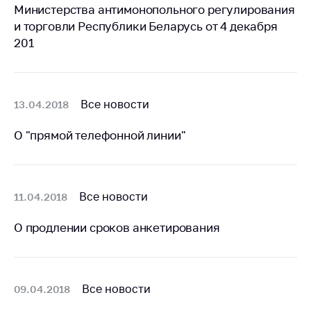
деятельность в
Министерства антимонопольного регулирования
Республике
и торговли Республики Беларусь от 4 декабря
Беларусь
201
Защита
персональных
данных
Все новости
13.04.2018
Новости
О "прямой телефонной линии"
Обратиться в МАРТ
Личный прием
граждан и юр. лиц
Все новости
11.04.2018
Прямaя телефоннaя
линия
О продлении сроков анкетирования
Горячая линия
Электронные
обращения
Все новости
09.04.2018