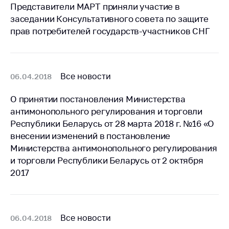
Сообщить о росте
Представители МАРТ приняли участие в
цен на товары
заседании Консультативного совета по защите
прав потребителей государств-участников СНГ
Сообщить о росте
цен на лекарства и
медицинские
изделия
Все новости
06.04.2018
Контакты
О принятии постановления Министерства
Адрес и режим
антимонопольного регулирования и торговли
работы
Республики Беларусь от 28 марта 2018 г. №16 «О
Приемная
внесении изменений в постановление
Министра
Министерства антимонопольного регулирования
Горячая линия
и торговли Республики Беларусь от 2 октября
2017
Пресс-служба
Вышестоящий
государственный
орган
Все новости
06.04.2018