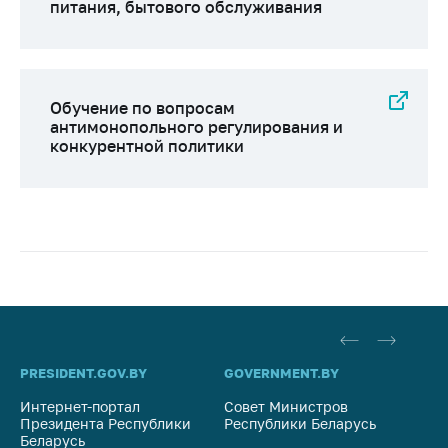
питания, бытового обслуживания
Обучение по вопросам
антимонопольного регулирования и
конкурентной политики
PRESIDENT.GOV.BY
GOVERNMENT.BY
SO
Интернет-портал
Совет Министров
Со
Президента Республики
Республики Беларусь
На
Беларусь
Ре