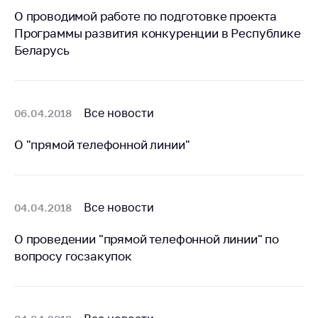
Важное на сайте
О проводимой работе по подготовке проекта
Программы развития конкуренции в Республике
Сообщить о росте
цен
Беларусь
Ценообразование
на лекарственные
средства, изделия
Все новости
06.04.2018
медицинского
назначения и
О "прямой телефонной линии"
медицинскую
технику
Решение Комиссии
по установлению
Все новости
04.04.2018
факта нарушения
(отсутствия)
О проведении "прямой телефонной линии" по
нарушения
вопросу госзакупок
антимонопольного
законодательства
Предостережения и