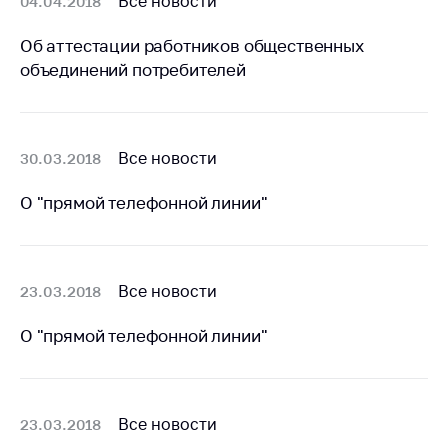
Все новости
04.04.2018
предупреждения
Общественное
Об аттестации работников общественных
обсуждение
объединений потребителей
проектов
Маркировка
товаров
Все новости
30.03.2018
Упрощение условий
ведения бизнеса
О "прямой телефонной линии"
Рекомендации по
предотвращению
распространения
Все новости
23.03.2018
COVID-19 для
субъектов торговли,
О "прямой телефонной линии"
общественного
питания, бытового
обслуживания
Обучение по
Все новости
23.03.2018
вопросам