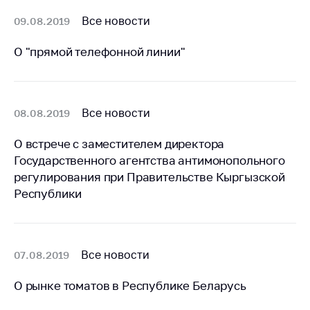
деятельность в
Республике
Все новости
09.08.2019
Беларусь
О "прямой телефонной линии"
Защита
персональных
данных
Новости
Все новости
08.08.2019
О встрече с заместителем директора
Обратиться в МАРТ
Государственного агентства антимонопольного
Личный прием
регулирования при Правительстве Кыргызской
граждан и юр. лиц
Республики
Прямaя телефоннaя
линия
Горячая линия
Все новости
07.08.2019
Электронные
О рынке томатов в Республике Беларусь
обращения