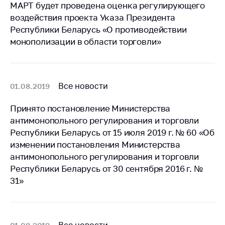
предупреждения
МАРТ будет проведена оценка регулирующего
воздействия проекта Указа Президента
Общественное
Республики Беларусь «О противодействии
обсуждение
проектов
монополизации в области торговли»
Маркировка
товаров
Все новости
01.08.2019
Упрощение условий
ведения бизнеса
Принято постановление Министерства
Рекомендации по
антимонопольного регулирования и торговли
предотвращению
Республики Беларусь от 15 июля 2019 г. № 60 «Об
распространения
изменении постановления Министерства
COVID-19 для
антимонопольного регулирования и торговли
субъектов торговли,
Республики Беларусь от 30 сентября 2016 г. №
общественного
питания, бытового
31»
обслуживания
Обучение по
вопросам