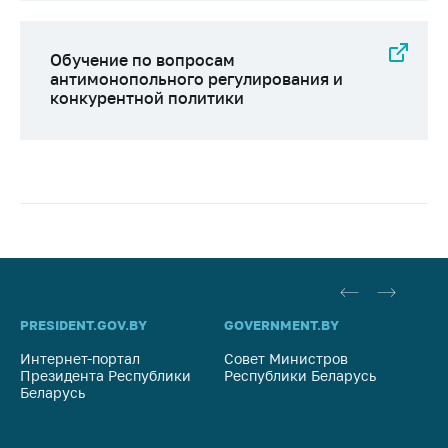
Обучение по вопросам
антимонопольного регулирования и
конкурентной политики
PRESIDENT.GOV.BY
GOVERNMENT.BY
SO
Интернет-портал
Совет Министров
Со
Президента Республики
Республики Беларусь
На
Беларусь
Ре