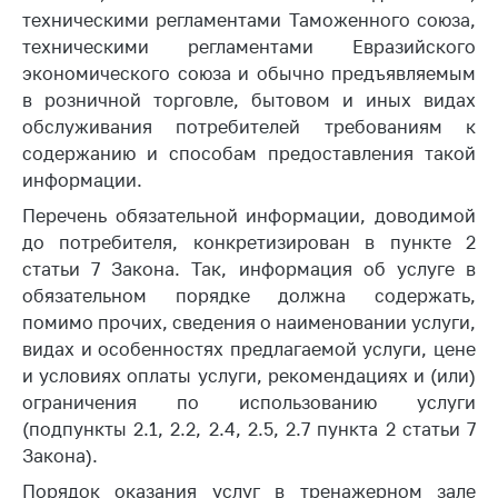
техническими регламентами Таможенного союза,
Торговля и услуги
техническими регламентами Евразийского
Регулирование и
экономического союза и обычно предъявляемым
контроль закупок
в розничной торговле, бытовом и иных видах
обслуживания потребителей требованиям к
Защита прав
содержанию и способам предоставления такой
потребителей
информации.
Регулирование
Перечень обязательной информации, доводимой
рекламной
до потребителя, конкретизирован в пункте 2
деятельности
статьи 7 Закона. Так, информация об услуге в
Международное
обязательном порядке должна содержать,
сотрудничество
помимо прочих, сведения о наименовании услуги,
Применение мер
видах и особенностях предлагаемой услуги, цене
нетарифного
и условиях оплаты услуги, рекомендациях и (или)
регулирования
ограничения по использованию услуги
(подпункты 2.1, 2.2, 2.4, 2.5, 2.7 пункта 2 статьи 7
Биржевая торговля
Закона).
Выставочная
Порядок оказания услуг в тренажерном зале