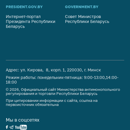
Важное на сайте
PRESIDENT.GOV.BY
GOVERNMENT.BY
SO
Сообщить о росте
Интернет-портал
Совет Министров
Со
цен
Президента Республики
Республики Беларусь
На
Беларусь
Ре
Ценообразование
на лекарственные
средства, изделия
медицинского
назначения и
медицинскую
технику
Адрес: ул. Кирова, 8, корп. 1, 220030, г. Минск
Решение Комиссии
Режим работы: понедельник-пятница: 9:00-13:00,14:00-
18:00
по установлению
факта нарушения
© 2026, Официальный сайт Министерства антимонопольного
регулирования и торговли Республики Беларусь
(отсутствия)
При цитировании информации с сайта, ссылка на
нарушения
первоисточник обязательна
антимонопольного
законодательства
Мы в соцсетях
Предостережения и