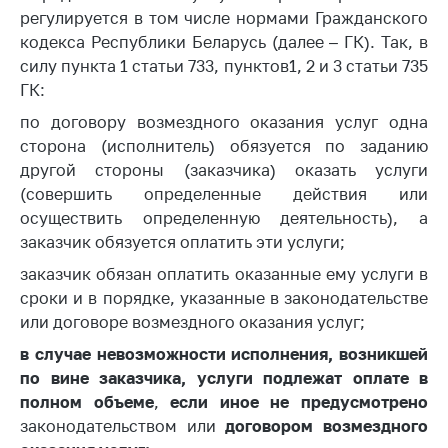
деятельность в
регулируется в том числе нормами Гражданского
Республике
кодекса Республики Беларусь (далее – ГК). Так, в
Беларусь
силу пункта 1 статьи 733, пунктов1, 2 и 3 статьи 735
Защита
ГК:
персональных
данных
по договору возмездного оказания услуг одна
сторона (исполнитель) обязуется по заданию
Новости
другой стороны (заказчика) оказать услуги
(совершить определенные действия или
Обратиться в МАРТ
осуществить определенную деятельность), а
заказчик обязуется оплатить эти услуги;
Личный прием
граждан и юр. лиц
заказчик обязан оплатить оказанные ему услуги в
сроки и в порядке, указанные в законодательстве
Прямaя телефоннaя
или договоре возмездного оказания услуг;
линия
в случае невозможности исполнения, возникшей
Горячая линия
по вине заказчика, услуги подлежат оплате в
Электронные
полном объеме
,
если иное не предусмотрено
обращения
законодательством или
договором возмездного