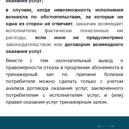
оказания услуг;
Сообщить о росте
цен на товары
в случаях, когда невозможность исполнения
возникла по обстоятельствам, за которые ни
Сообщить о росте
одна из сторон не отвечает
цен на лекарства и
, заказчик возмещает
медицинские
исполнителю фактически понесенные им
изделия
расходы,
если иное не предусмотрено
законодательством или
договором возмездного
Контакты
оказания услуг
.
Адрес и режим
Вместе с тем окончательный вывод о
работы
правомерности отказа в продлении абонемента в
Приемная
тренажерный зал по причине болезни
Министра
потребителя можно сделать только с учетом
анализа договора оказания услуг, заключенного
Горячая линия
потребителем с исполнителем услуг, и (или)
Пресс-служба
правил оказания услуг тренажерным залом.
Вышестоящий
государственный
орган