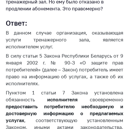
тренажерный зал. Но ему было отказано в
Белорусская
продлении абонемента. Это правомерно?
универсальная
товарная биржа
Ответ:
Общественная
В данном случае организация, оказывающая
жизнь
услуги тренажерного зала, является
Идеологическая
исполнителем услуг.
работа
В силу статьи 5 Закона Республики Беларусь от 9
Официальные
января 2002 г. № 90-З «О защите прав
геральдические
потребителей» (далее – Закон) потребитель имеет
символы
право на
информацию об услугах, а также об их
исполнителях.
5 лет МАРТ
Пунктом 1 статьи 7 Закона установлена
Деятельность
обязанность
исполнителя
своевременно
Ценовая политика
предоставить потребителю необходимую и
достоверную информацию о предлагаемых
Антимонопольное
услугах
, соответствующую установленным
регулирование и
конкуренция
Законом, иными актами законодательства,