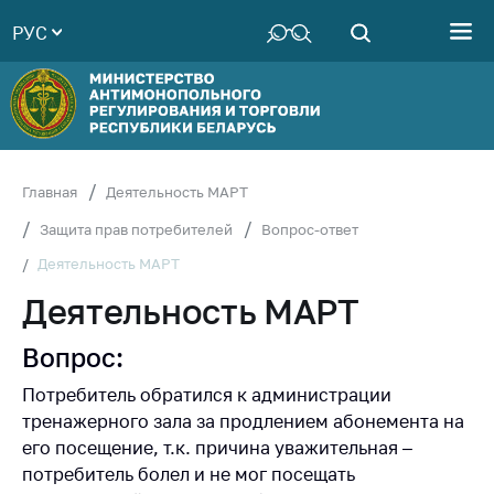
РУС
Министерство
Руководство
Структура
Министерства
Территориальные
Главная
Деятельность МАРТ
органы
Защита прав потребителей
Вопрос-ответ
Законодательство
Деятельность МАРТ
Антикоррупционная
Деятельность МАРТ
деятельность
Общественно-
Вопрос:
консультативный
Потребитель обратился к администрации
совет
тренажерного зала за продлением абонемента на
Соискателям
его посещение, т.к. причина уважительная –
потребитель болел и не мог посещать
Награждения