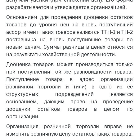
деятельность в
Республике
разрабатывается и утверждается организацией.
Беларусь
Основанием для проведения дооценки остатков
Защита
товаров до уровня цен на вновь поступивший
персональных
ассортимент таких товаров являются ТТН-1 и ТН-2
данных
поставщика на вновь поступившие товары по
новым ценам. Суммы разницы в ценах относятся
Новости
на результаты хозяйственной деятельности.
Дооценка товаров может производиться только
Обратиться в МАРТ
при поступлении той же разновидности товара.
Личный прием
Поступление товара в адрес организации
граждан и юр. лиц
розничной торговли и (или) в одно из ее
Прямaя телефоннaя
структурных подразделений является
линия
основанием, дающим право на проведение
дооценки остатков товаров в целом по
Горячая линия
организации.
Электронные
Организация розничной торговли вправе не
обращения
изменять розничную цену остатков таких товаров,