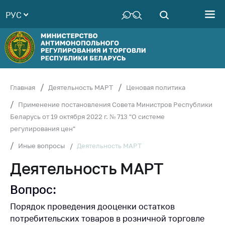
РУС
Министерство
Руководство
Структура
Министерства
Территориальные
Главная
Деятельность МАРТ
Ценовая политика
органы
Применение постановления Совета Министров Республики
Законодательство
Беларусь от 19 октября 2022 г. № 713 "О системе
регулирования цен"
Антикоррупционная
деятельность
Деятельность МАРТ
Иные вопросы
Общественно-
Деятельность МАРТ
консультативный
совет
Вопрос:
Соискателям
Порядок проведения дооценки остатков
Награждения
потребительских товаров в розничной торговле