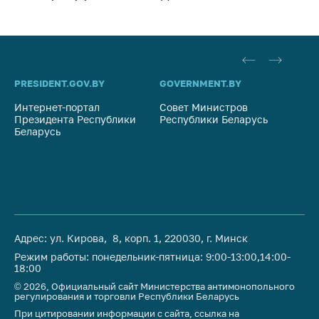
предупреждения
Общественное
обсуждение
проектов
Маркировка
PRESIDENT.GOV.BY
GOVERNMENT.BY
SO
товаров
Интернет-портал
Совет Министров
Со
Президента Республики
Республики Беларусь
На
Упрощение условий
Беларусь
Ре
ведения бизнеса
Рекомендации по
предотвращению
распространения
COVID-19 для
субъектов торговли,
общественного
Адрес: ул. Кирова, 8, корп. 1, 220030, г. Минск
питания, бытового
Режим работы: понедельник-пятница: 9:00-13:00,14:00-
обслуживания
18:00
© 2026, Официальный сайт Министерства антимонопольного
Обучение по
регулирования и торговли Республики Беларусь
вопросам
При цитировании информации с сайта, ссылка на