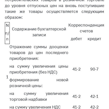
Важное на сайте
до уровня отпускных цен на вновь поступившие
такие же товары осуществляется следующим
Сообщить о росте
цен
образом:
Корреспонденция
N
Ценообразование
Содержание бухгалтерской
на лекарственные
счетов
п/
записи
средства, изделия
дебет
кредит
п
медицинского
назначения и
Отражение суммы дооценки
медицинскую
товаров до цен последнего
технику
приобретения:
Решение Комиссии
на сумму увеличения цены
41-2
90-7
по установлению
приобретения (без НДС)
факта нарушения
1
формирование новой
(отсутствия)
нарушения
розничной цены:
антимонопольного
на сумму увеличения
законодательства
41-2
42-1
торговой надбавки
Предостережения и
на сумму увеличения НДС
41-2
42-2