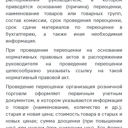
приводятся основание (причина) переоценки,
Торговля и услуги
наименование товаров или товарных групп,
Регулирование и
состав комиссии, срок проведения переоценки,
контроль закупок
срок сдачи материалов по переоценке в
бухгалтерию, а также иная необходимая
Защита прав
потребителей
информация.
При проведении переоценки на основании
Регулирование
нормативных правовых актов в распоряжении
рекламной
деятельности
руководителя на проведение переоценки
целесообразно указывать ссылку на такой
Международное
нормативный правовой акт.
сотрудничество
Проведение переоценки организация розничной
Применение мер
торговли оформляет первичным учетным
нетарифного
документом, в котором указываются информация
регулирования
о товаре (наименование, количество и др.);
Биржевая торговля
старая и новая цена; стоимость товара в старых и
новых ценах; сумма дооценки (при повышении
Выставочная
цен) или уценки (при снижении цен). Его форма