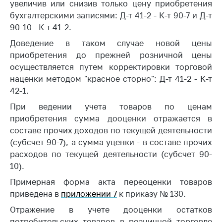
Сообщить о росте
увеличив или снизив только цену приобретения
цен на товары
бухгалтерскими записями: Д-т 41-2 - К-т 90-7 и Д-т
90-10 - К-т 41-2.
Сообщить о росте
цен на лекарства и
Доведение в таком случае новой цены
медицинские
приобретения до прежней розничной цены
изделия
осуществляется путем корректировки торговой
наценки методом "красное сторно": Д-т 41-2 - К-т
Контакты
42-1.
Адрес и режим
При ведении учета товаров по ценам
работы
приобретения сумма дооценки отражается в
Приемная
составе прочих доходов по текущей деятельности
Министра
(субсчет 90-7), а сумма уценки - в составе прочих
Горячая линия
расходов по текущей деятельности (субсчет 90-
10).
Пресс-служба
Примерная форма акта переоценки товаров
Вышестоящий
приведена в
приложении 7
к приказу № 130.
государственный
Отражение в учете дооценки остатков
орган
потребительских товаров в розничной торговле