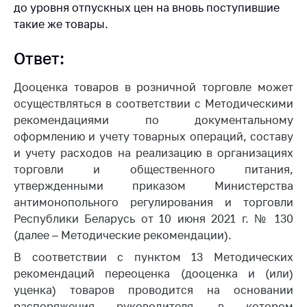
до уровня отпускных цен на вновь поступившие
Белорусская
такие же товары.
универсальная
товарная биржа
Ответ:
Общественная
жизнь
Дооценка товаров в розничной торговле может
осуществляться в соответствии с Методическими
Идеологическая
рекомендациями по документальному
работа
оформлению и учету товарных операций, составу
Официальные
и учету расходов на реализацию в организациях
геральдические
торговли и общественного питания,
символы
утвержденными приказом Министерства
5 лет МАРТ
антимонопольного регулирования и торговли
Республики Беларусь от 10 июня 2021 г. № 130
Деятельность
(далее – Методические рекомендации).
Ценовая политика
В соответствии с пунктом 13 Методических
Антимонопольное
рекомендаций переоценка (дооценка и (или)
регулирование и
уценка) товаров проводится на основании
конкуренция
распоряжения руководителя, в котором