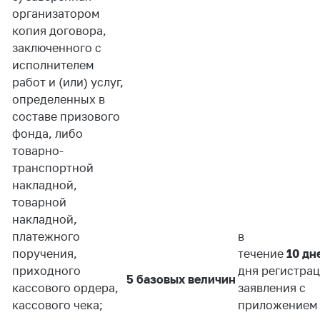
организатором
Торговля и услуги
копия договора,
Регулирование и
заключенного с
контроль закупок
исполнителем
работ и (или) услуг,
Защита прав
определенных в
потребителей
составе призового
Регулирование
фонда, либо
рекламной
товарно-
деятельности
транспортной
Международное
накладной,
сотрудничество
товарной
накладной,
Применение мер
платежного
в
нетарифного
поручения,
регулирования
течение
10 дн
приходного
дня регистра
Биржевая торговля
5 базовых величин
кассового ордера,
заявления с
кассового чека;
Выставочная
приложением