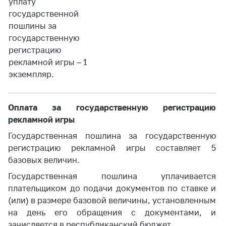
уплату
Сообщить о росте
цен на товары
государственной
пошлины за
Сообщить о росте
государственную
цен на лекарства и
регистрацию
медицинские
рекламной игры – 1
изделия
экземпляр.
Контакты
Адрес и режим
Оплата за государственную регистрацию
работы
рекламной игры
Приемная
Государственная пошлина за государственную
Министра
регистрацию рекламной игры составляет 5
Горячая линия
базовых величин.
Пресс-служба
Государственная пошлина уплачивается
плательщиком до подачи документов по ставке и
Вышестоящий
(или) в размере базовой величины, установленным
государственный
на день его обращения с документами, и
орган
зачисляется в республиканский бюджет.