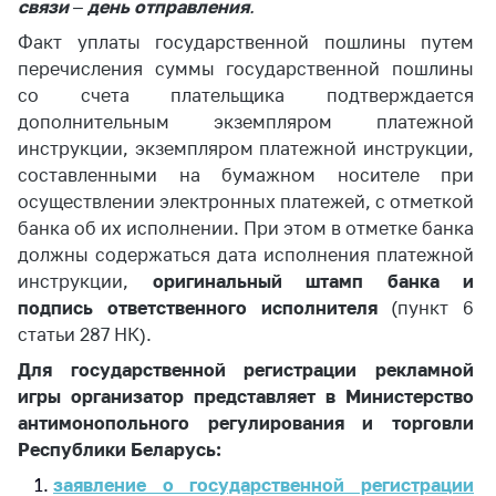
связи
–
день отправления
.
антимонопольного
регулирования и
Факт уплаты государственной пошлины путем
конкурентной
перечисления суммы государственной пошлины
политики
со счета плательщика подтверждается
дополнительным экземпляром платежной
инструкции, экземпляром платежной инструкции,
составленными на бумажном носителе при
осуществлении электронных платежей, с отметкой
банка об их исполнении. При этом в отметке банка
должны содержаться дата исполнения платежной
инструкции,
оригинальный штамп банка и
подпись ответственного исполнителя
(пункт 6
статьи 287 НК).
Для государственной регистрации рекламной
игры организатор представляет в Министерство
антимонопольного регулирования и торговли
Республики Беларусь:
заявление о государственной регистрации