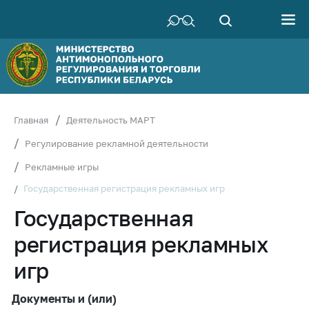
Министерство
Руководство
Структура
Министерства
Территориальные
Главная
Деятельность МАРТ
органы
Регулирование рекламной деятельности
Законодательство
Рекламные игры
Антикоррупционная
Государственная регистрация рекламных игр
деятельность
Государственная
Общественно-
консультативный
регистрация рекламных
совет
игр
Соискателям
Награждения
Документы и (или)