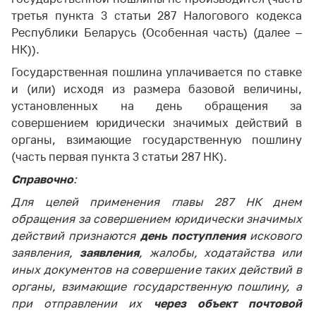
предупреждения
третья пункта 3 статьи 287 Налогового кодекса
Общественное
Республики Беларусь (Особенная часть) (далее –
обсуждение
НК)).
проектов
Государственная пошлина уплачивается по ставке
Маркировка
и (или) исходя из размера базовой величины,
товаров
установленных на день обращения за
Упрощение условий
совершением юридически значимых действий в
ведения бизнеса
органы, взимающие государственную пошлину
(часть первая пункта 3 статьи 287 НК).
Рекомендации по
предотвращению
Справочно
:
распространения
Для целей применения главы 287 НК днем
COVID-19 для
обращения за совершением юридически значимых
субъектов торговли,
действий признаются
день поступления
искового
общественного
питания, бытового
заявления,
заявления
, жалобы, ходатайства или
обслуживания
иных документов на совершение таких действий в
органы, взимающие государственную пошлину, а
Обучение по
при отправлении их
через объект почтовой
вопросам