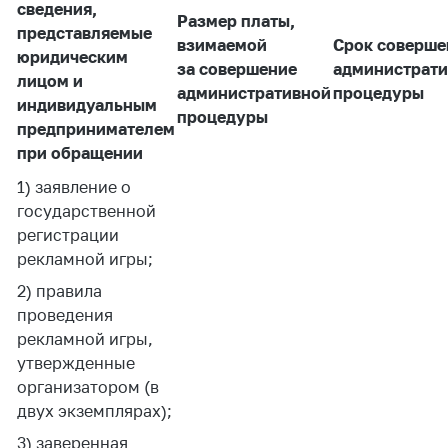
сведения,
Белорусская
Размер платы,
представляемые
универсальная
взимаемой
Срок соверше
юридическим
товарная биржа
за совершение
администрат
лицом и
административной
процедуры
Общественная
индивидуальным
процедуры
жизнь
предпринимателем
при обращении
Идеологическая
работа
1) заявление о
государственной
Официальные
геральдические
регистрации
символы
рекламной игры;
5 лет МАРТ
2) правила
проведения
Деятельность
рекламной игры,
Ценовая политика
утвержденные
организатором (в
Антимонопольное
двух экземплярах);
регулирование и
конкуренция
3) заверенная