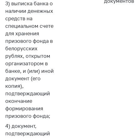
деятельность в
документов
3) выписка банка о
Республике
наличии денежных
Беларусь
средств на
Защита
специальном счете
персональных
для хранения
данных
призового фонда в
белорусских
Новости
рублях, открытом
организатором в
Обратиться в МАРТ
банке, и (или) иной
Личный прием
документ (его
граждан и юр. лиц
копия),
подтверждающий
Прямaя телефоннaя
окончание
линия
формирования
Горячая линия
призового фонда;
Электронные
4) документ,
обращения
подтверждающий