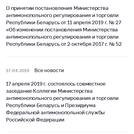
деятельность в
Республике
О принятии постановления Министерства
Беларусь
антимонопольного регулирования и торговли
Республики Беларусь от 11 апреля 2019 г. № 27
Защита
«Об изменении постановления Министерства
персональных
данных
антимонопольного регулирования и торговли
Республики Беларусь от 2 октября 2017 г. № 52
Новости
Обратиться в МАРТ
Все новости
17.04.2019
Личный прием
граждан и юр. лиц
17 апреля 2019 г. состоялось совместное
Прямaя телефоннaя
заседание Коллегии Министерства
линия
антимонопольного регулирования и торговли
Республики Беларусь и Президиума
Горячая линия
Федеральной антимонопольной службы
Электронные
Российской Федерации
обращения