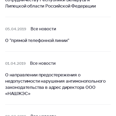
Важное на сайте
Липецкой области Российской Федерации
Сообщить о росте
цен
Ценообразование
Все новости
05.04.2019
на лекарственные
средства, изделия
О "прямой телефонной линии"
медицинского
назначения и
медицинскую
технику
Все новости
01.04.2019
Решение Комиссии
О направлении предостережения о
по установлению
факта нарушения
недопустимости нарушения антимонопольного
(отсутствия)
законодательства в адрес директора ООО
нарушения
«НАШЖЭС»
антимонопольного
законодательства
Предостережения и