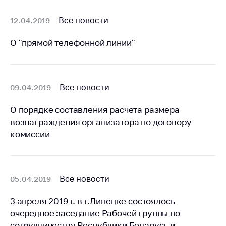
Сообщить о росте
цен на товары
Все новости
12.04.2019
Сообщить о росте
цен на лекарства и
О "прямой телефонной линии"
медицинские
изделия
Контакты
Все новости
09.04.2019
Адрес и режим
О порядке составления расчета размера
работы
вознаграждения организатора по договору
Приемная
комиссии
Министра
Горячая линия
Пресс-служба
Все новости
05.04.2019
Вышестоящий
3 апреля 2019 г. в г.Липецке состоялось
государственный
очередное заседание Рабочей группы по
орган
сотрудничеству Республики Беларусь и