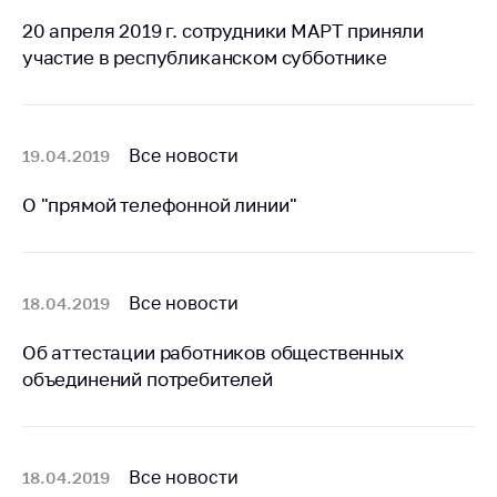
20 апреля 2019 г. сотрудники МАРТ приняли
Торговля и услуги
участие в республиканском субботнике
Регулирование и
контроль закупок
Защита прав
Все новости
19.04.2019
потребителей
Регулирование
О "прямой телефонной линии"
рекламной
деятельности
Международное
Все новости
18.04.2019
сотрудничество
Применение мер
Об аттестации работников общественных
нетарифного
объединений потребителей
регулирования
Биржевая торговля
Выставочная
Все новости
18.04.2019