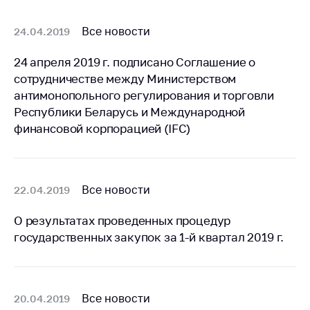
Белорусская
универсальная
Все новости
24.04.2019
товарная биржа
24 апреля 2019 г. подписано Соглашение о
Общественная
сотрудничестве между Министерством
жизнь
антимонопольного регулирования и торговли
Идеологическая
Республики Беларусь и Международной
работа
финансовой корпорацией (IFC)
Официальные
геральдические
символы
Все новости
22.04.2019
5 лет МАРТ
О результатах проведенных процедур
Деятельность
государственных закупок за 1-й квартал 2019 г.
Ценовая политика
Антимонопольное
регулирование и
Все новости
20.04.2019
конкуренция