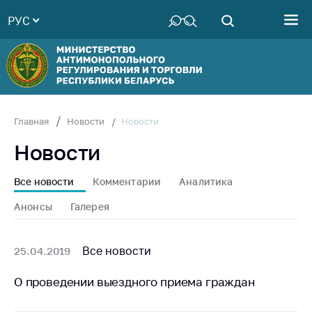
РУС
Министерство
Руководство
Структура
Министерства
Территориальные
Новости
Главная
Новости
органы
Новости
Законодательство
Антикоррупционная
Все новости
Комментарии
Аналитика
деятельность
Анонсы
Галерея
Общественно-
консультативный
совет
Все новости
25.04.2019
Соискателям
О проведении выездного приема граждан
Награждения