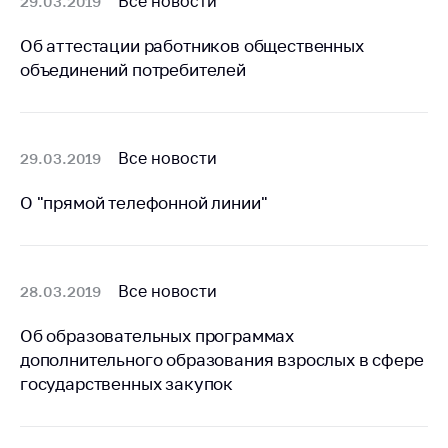
Все новости
29.03.2019
предупреждения
Общественное
Об аттестации работников общественных
обсуждение
объединений потребителей
проектов
Маркировка
товаров
Все новости
29.03.2019
Упрощение условий
ведения бизнеса
О "прямой телефонной линии"
Рекомендации по
предотвращению
распространения
Все новости
28.03.2019
COVID-19 для
субъектов торговли,
Об образовательных программах
общественного
питания, бытового
дополнительного образования взрослых в сфере
обслуживания
государственных закупок
Обучение по
вопросам