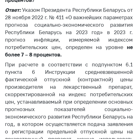
процентов?
деятельность в
Республике
Ответ:
Указом Президента Республики Беларусь от
Беларусь
28 ноября 2022 г. № 411 «О важнейших параметрах
Защита
прогноза социально-экономического развития
персональных
Республики Беларусь на 2023 год» в 2023 г.
данных
прогноз инфляции, измеряемой индексом
потребительских цен, определен на уровне
не
Новости
более 7 – 8 процентов.
При расчете в соответствии с подпунктом 6.1
Обратиться в МАРТ
пункта 6 Инструкции средневзвешенной
Личный прием
фактической отпускной (контрактной) цены
граждан и юр. лиц
производителя на лекарственный препарат,
Прямaя телефоннaя
скорректированной на индекс потребительских
линия
цен, устанавливаемый при определении основных
прогнозных показателей социально-
Горячая линия
экономического развития Республики Беларусь на
Электронные
год, в котором осуществляется подача заявления
обращения
о регистрации предельной отпускной цены на