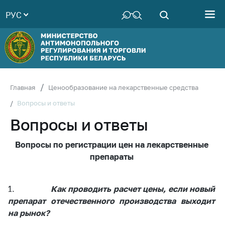
РУС
Министерство
Руководство
Структура
Министерства
Территориальные
Главная
Ценообразование на лекарственные средства
органы
Вопросы и ответы
Законодательство
Вопросы и ответы
Антикоррупционная
деятельность
Вопросы по регистрации цен на лекарственные
препараты
Общественно-
консультативный
совет
1.
Как проводить расчет цены, если новый
Соискателям
препарат отечественного производства выходит
на рынок?
Награждения