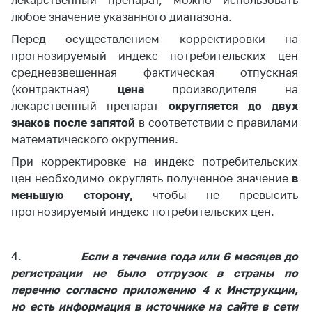
лекарственный препарат, можно использовать
Сообщить о росте
любое значение указанного диапазона.
цен на товары
Перед осуществлением корректировки на
Сообщить о росте
прогнозируемый индекс потребительских цен
цен на лекарства и
медицинские
средневзвешенная фактическая отпускная
изделия
(контрактная)
цена
производителя на
лекарственный препарат
округляется до двух
Контакты
знаков после запятой
в соответствии с правилами
Адрес и режим
математического округления.
работы
При корректировке на индекс потребительских
Приемная
цен необходимо округлять полученное значение
в
Министра
меньшую сторону,
чтобы не превысить
прогнозируемый индекс потребительских цен.
Горячая линия
Пресс-служба
4.
Если в течение года или 6 месяцев до
Вышестоящий
регистрации не было отгрузок в страны по
государственный
перечню согласно приложению 4 к Инструкции,
орган
но есть информация в источнике на сайте в сети