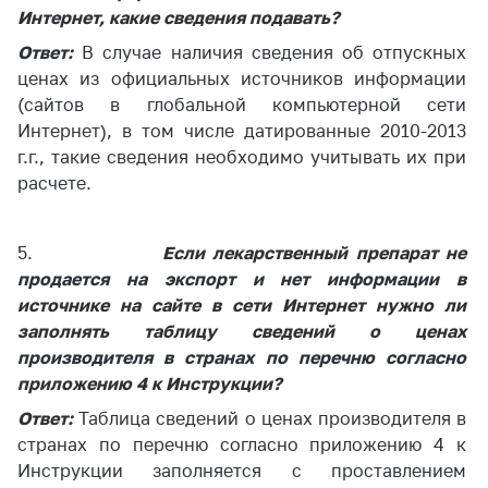
Важное на сайте
Интернет, какие сведения подавать?
Ответ:
Сообщить о росте
В случае наличия сведения об отпускных
цен
ценах из официальных источников информации
(сайтов в глобальной компьютерной сети
Ценообразование
Интернет), в том числе датированные 2010-2013
на лекарственные
г.г., такие сведения необходимо учитывать их при
средства, изделия
расчете.
медицинского
назначения и
медицинскую
технику
5.
Если лекарственный препарат не
продается на экспорт и нет информации в
Решение Комиссии
источнике на сайте в сети Интернет нужно ли
по установлению
заполнять таблицу сведений о ценах
факта нарушения
производителя в странах по перечню согласно
(отсутствия)
нарушения
приложению 4 к Инструкции?
антимонопольного
Ответ:
Таблица сведений о ценах производителя в
законодательства
странах по перечню согласно приложению 4 к
Предостережения и
Инструкции заполняется с проставлением