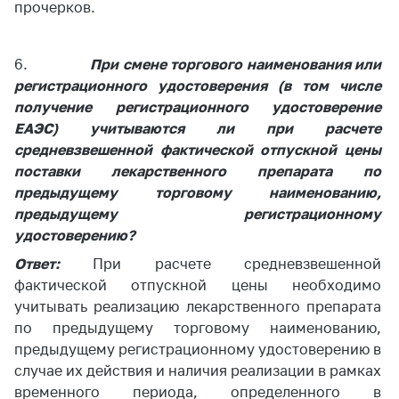
предупреждения
прочерков.
Общественное
обсуждение
6.
При смене торгового наименования или
проектов
регистрационного удостоверения (в том числе
Маркировка
получение регистрационного удостоверение
товаров
ЕАЭС) учитываются ли при расчете
средневзвешенной фактической отпускной цены
Упрощение условий
поставки лекарственного препарата по
ведения бизнеса
предыдущему торговому наименованию,
Рекомендации по
предыдущему регистрационному
предотвращению
удостоверению?
распространения
COVID-19 для
Ответ:
При расчете средневзвешенной
субъектов торговли,
фактической отпускной цены необходимо
общественного
учитывать реализацию лекарственного препарата
питания, бытового
по предыдущему торговому наименованию,
обслуживания
предыдущему регистрационному удостоверению в
Обучение по
случае их действия и наличия реализации в рамках
вопросам
временного периода, определенного в