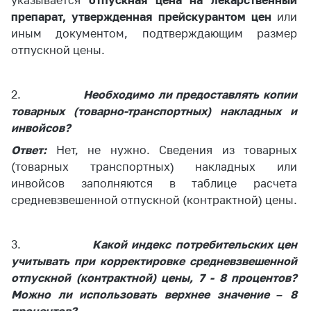
указывается
отпускная цена на лекарственный
препарат, утвержденная прейскурантом цен
или
Торговля и услуги
иным документом, подтверждающим размер
Регулирование и
отпускной цены.
контроль закупок
Защита прав
2.
Необходимо ли предоставлять копии
потребителей
товарных (товарно-транспортных) накладных и
Регулирование
инвойсов?
рекламной
Ответ:
Нет, не нужно. Сведения из товарных
деятельности
(товарных транспортных) накладных или
Международное
инвойсов заполняются в таблице расчета
сотрудничество
средневзвешенной отпускной (контрактной) цены.
Применение мер
нетарифного
3.
Какой индекс потребительских цен
регулирования
учитывать при корректировке средневзвешенной
Биржевая торговля
отпускной (контрактной) цены, 7 - 8 процентов?
Можно ли использовать верхнее значение – 8
Выставочная