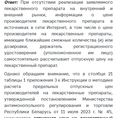
Ответ:
При отсутствии реализации заявляемого
Белорусская
лекарственного препарата на внутренний и
универсальная
внешний рынки, информации о цене
товарная биржа
производителя лекарственного препарата в
Общественная
источниках в сети Интернет, в том числе о цене
жизнь
производителя на лекарственные препараты,
имеющие ближайшие смежные количества (и) или
Идеологическая
дозировки, держатель регистрационного
работа
удостоверения (уполномоченное им лицо)
Официальные
самостоятельно рассчитывает отпускную цену на
геральдические
лекарственный препарат.
символы
Однако обращаем внимание, что в столбце 21
5 лет МАРТ
таблицы 1 приложения 3 к Инструкции о методике
расчета предельных отпускных цен
Деятельность
производителей на лекарственные препараты,
Ценовая политика
утвержденной постановлением Министерства
Антимонопольное
антимонопольного регулирования и торговли
регулирование и
Республики Беларусь от 11 июля 2023 г. № 45,
конкуренция