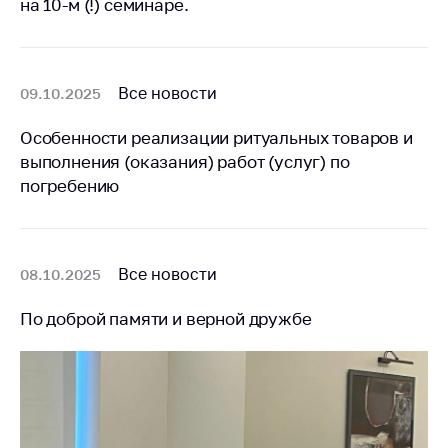
на 10-м (!) семинаре.
Белорусская
универсальная
товарная биржа
Все новости
09.10.2025
Общественная
жизнь
Особенности реализации ритуальных товаров и
Идеологическая
выполнения (оказания) работ (услуг) по
работа
погребению
Официальные
геральдические
символы
Все новости
08.10.2025
5 лет МАРТ
По доброй памяти и верной дружбе
Деятельность
Ценовая политика
Антимонопольное
регулирование и
конкуренция