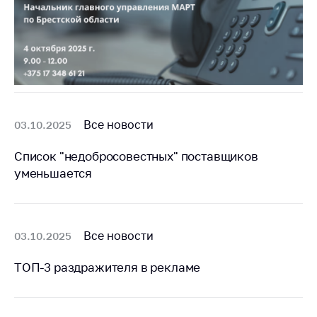
предупреждения
Общественное
обсуждение
проектов
Маркировка
товаров
Упрощение условий
Все новости
03.10.2025
ведения бизнеса
Список "недобросовестных" поставщиков
Рекомендации по
уменьшается
предотвращению
распространения
COVID-19 для
субъектов торговли,
Все новости
03.10.2025
общественного
питания, бытового
ТОП-3 раздражителя в рекламе
обслуживания
Обучение по
вопросам