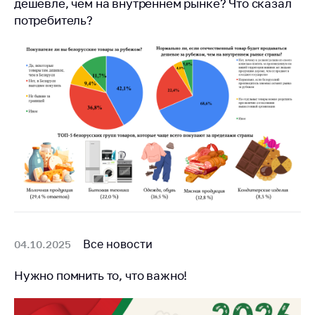
Сообщить о росте
дешевле, чем на внутреннем рынке? Что сказал
цен на товары
потребитель?
Сообщить о росте
цен на лекарства и
медицинские
изделия
Контакты
Адрес и режим
работы
Приемная
Министра
Горячая линия
Пресс-служба
Все новости
04.10.2025
Вышестоящий
Нужно помнить то, что важно!
государственный
орган