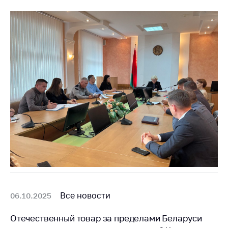
деятельность в
Республике
Беларусь
Защита
персональных
данных
Новости
Обратиться в МАРТ
Личный прием
граждан и юр. лиц
Прямaя телефоннaя
линия
Горячая линия
Все новости
06.10.2025
Электронные
обращения
Отечественный товар за пределами Беларуси