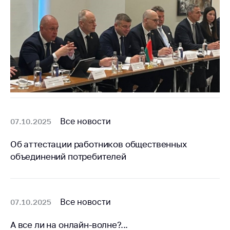
Торговля и услуги
Регулирование и
контроль закупок
Защита прав
потребителей
Регулирование
рекламной
деятельности
Все новости
07.10.2025
Международное
сотрудничество
Об аттестации работников общественных
объединений потребителей
Применение мер
нетарифного
регулирования
Биржевая торговля
Все новости
07.10.2025
Выставочная
А все ли на онлайн-волне?...