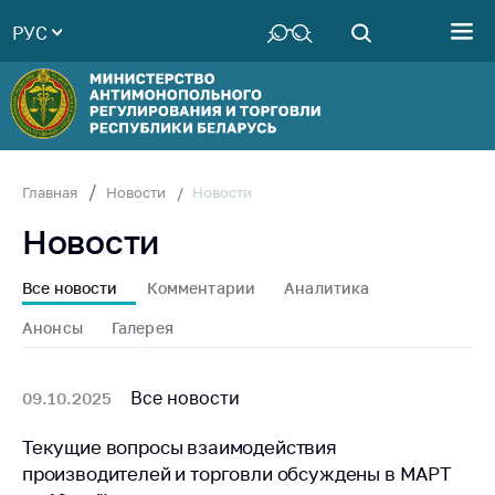
РУС
Министерство
Руководство
Структура
Министерства
Территориальные
Новости
Главная
Новости
органы
Новости
Законодательство
Антикоррупционная
Все новости
Комментарии
Аналитика
деятельность
Анонсы
Галерея
Общественно-
консультативный
совет
Все новости
09.10.2025
Соискателям
Текущие вопросы взаимодействия
производителей и торговли обсуждены в МАРТ
Награждения