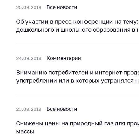
регулирование и
средс
Все новости
25.09.2019
конкуренция
меди
назна
Торговля и услуги
Об участии в пресс-конференции на тему
меди
дошкольного и школьного образования в 
Регулирование и
техни
контроль закупок
Реше
Защита прав
по ус
потребителей
факт
Комментарии
24.09.2019
(отсу
Регулирование
нару
Вниманию потребителей и интернет-прод
рекламной
анти
употреблении или в которых устранялся 
деятельности
закон
Международное
Пред
сотрудничество
и пр
Все новости
23.09.2019
Применение мер
Обще
нетарифного
обсу
Снижены цены на природный газ для про
регулирования
прое
массы
Биржевая торговля