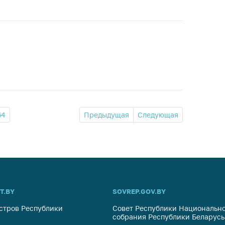
64
Предыдущая
Следующая
T.BY
SOVREP.GOV.BY
стров Республики
Совет Республики Национально
собрания Республики Беларусь