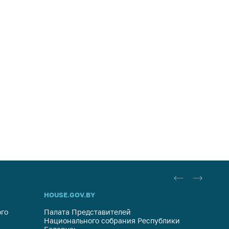
HOUSE.GOV.BY
ОБРАЩ
го
Палата Представителей
Госуда
Национального собрания Республики
респуб