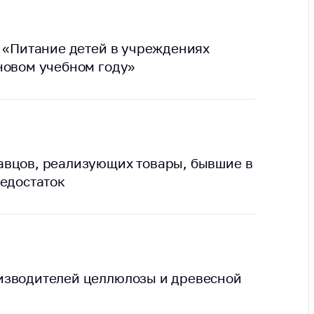
тва, изделия
цинского
чения и
: «Питание детей в учреждениях
цинскую
новом учебном году»
ку
ние Комиссии
тановлению
а нарушения
тствия)
шения
авцов, реализующих товары, бывшие в
монопольного
недостаток
одательства
остережения
едупреждения
ственное
ждение
изводителей целлюлозы и древесной
ктов