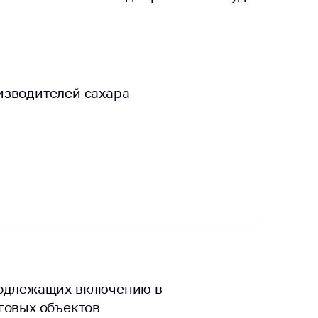
тики
изводителей сахара
подлежащих включению в
говых объектов