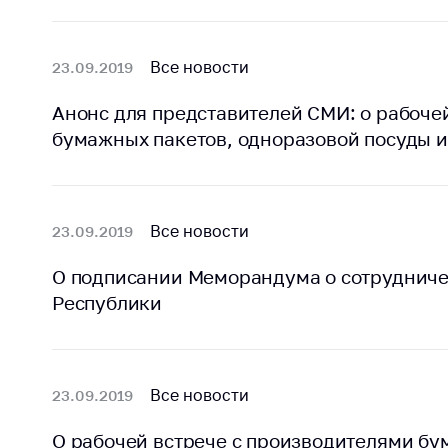
Марк
това
Выставочная
деятельность в
Упро
Все новости
23.09.2019
Республике
услов
Беларусь
бизн
Анонс для представителей СМИ: о рабоче
Защита
бумажных пакетов, одноразовой посуды и
Реко
персональных
пред
данных
расп
COVID
Новости
субъе
Все новости
23.09.2019
торго
обще
О подписании Меморандума о сотрудниче
питан
Республики
обсл
Обуч
вопр
Все новости
23.09.2019
анти
регул
О рабочей встрече с производителями бу
конк