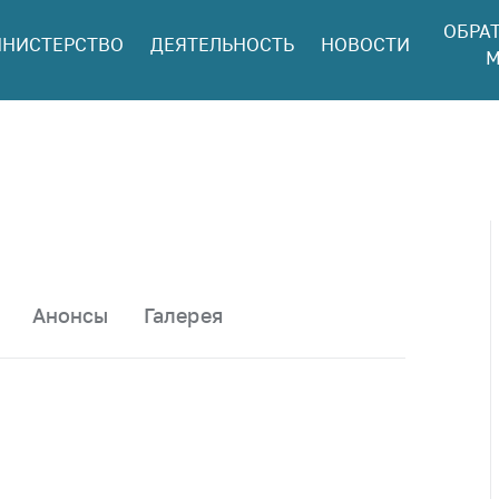
ОБРА
НИСТЕРСТВО
ДЕЯТЕЛЬНОСТЬ
НОВОСТИ
ться в МАРТ
М
ый прием
ан и юр. лиц
aя
оннaя линия
ая линия
тронные
щения
Анонсы
Галерея
ить о росте
а товары
ить о росте
а лекарства и
цинские
лия