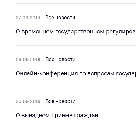
Награждения
Контак
Белорусская
Адрес
Все новости
27.09.2019
универсальная
рабо
товарная биржа
О временном государственном регулиров
Прие
Общественная
Мини
жизнь
Горяч
Идеологическая
Все новости
26.09.2019
работа
Прес
Онлайн-конференция по вопросам госуда
Официальные
Выше
геральдические
госу
символы
орга
5 лет МАРТ
Важное 
Все новости
26.09.2019
Сообщ
Деятельность
О выездном приеме граждан
цен
Ценовая политика
Цено
Антимонопольное
на ле