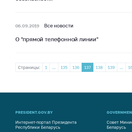
Все новости
06.09.2019
О "прямой телефонной линии"
Страницы:
1
...
135
136
137
138
139
...
1
PRESIDENT.GOV.BY
GOVERNMEN
Интернет-портал Президента
Совет Мини
Республики Беларусь
Беларусь