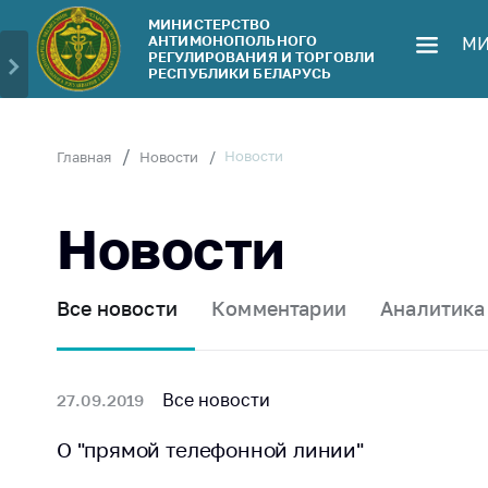
МИНИСТЕРСТВО
АНТИМОНОПОЛЬНОГО
МИ
Министерство
Обрати
РЕГУЛИРОВАНИЯ И ТОРГОВЛИ
РЕСПУБЛИКИ БЕЛАРУСЬ
Руководство
Личн
гражд
Структура
Министерства
Прям
Новости
Главная
Новости
телеф
Территориальные
органы
Горяч
Новости
Законодательство
Элек
обра
Антикоррупционная
Все новости
Комментарии
Аналитика
деятельность
Сообщ
цен н
Общественно-
консультативный
Сообщ
Все новости
27.09.2019
совет
цен н
меди
О "прямой телефонной линии"
Соискателям
изде