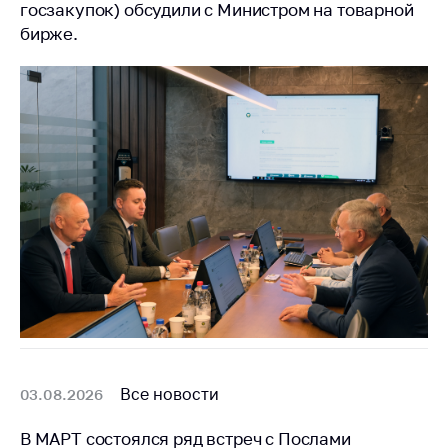
предупреждения
госзакупок) обсудили с Министром на товарной
бирже.
Общественное
обсуждение
проектов
Маркировка
товаров
Упрощение условий
ведения бизнеса
Рекомендации по
предотвращению
распространения
COVID-19 для
субъектов торговли,
общественного
питания, бытового
обслуживания
Все новости
03.08.2026
Обучение по
вопросам
В МАРТ состоялся ряд встреч с Послами