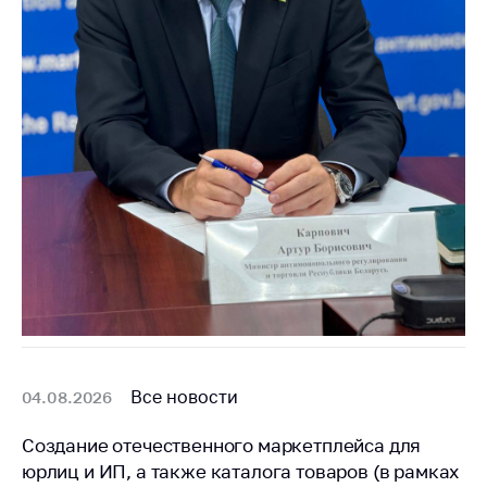
Важное на сайте
Сообщить о росте
цен
Ценообразование
на лекарственные
средства, изделия
медицинского
назначения и
медицинскую
технику
Решение Комиссии
по установлению
факта нарушения
(отсутствия)
нарушения
Все новости
04.08.2026
антимонопольного
законодательства
Создание отечественного маркетплейса для
Предостережения и
юрлиц и ИП, а также каталога товаров (в рамках