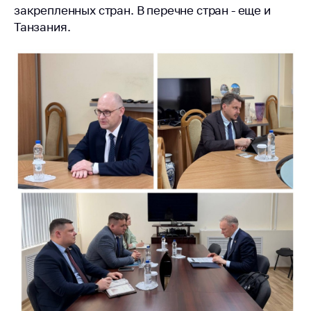
антимонопольного
закрепленных стран. В перечне стран - еще и
регулирования и
Танзания.
конкурентной
политики