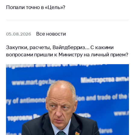
Сообщить о росте
Попали точно в «Цель»?
цен на товары
Сообщить о росте
цен на лекарства и
медицинские
Все новости
05.08.2026
изделия
Закупки, расчеты, Вайлдберриз... С какими
Контакты
вопросами пришли к Министру на личный прием?
Адрес и режим
работы
Приемная
Министра
Горячая линия
Пресс-служба
Вышестоящий
государственный
орган