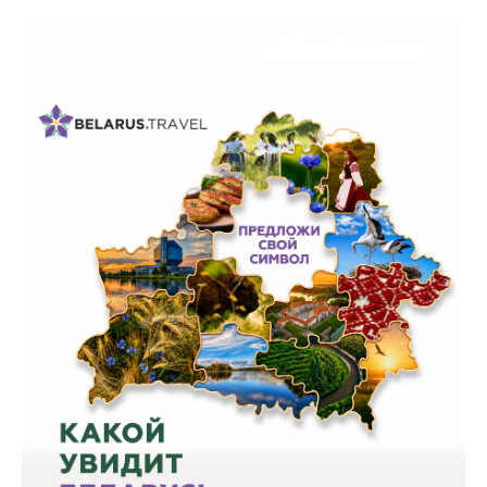
Белорусская
универсальная
товарная биржа
Общественная
жизнь
Идеологическая
работа
Официальные
геральдические
символы
5 лет МАРТ
Деятельность
Ценовая политика
Антимонопольное
регулирование и
конкуренция