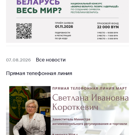
Торговля и услуги
Регулирование и
контроль закупок
Защита прав
потребителей
Регулирование
Все новости
рекламной
07.08.2026
деятельности
Прямая телефонная линия
Международное
сотрудничество
Применение мер
нетарифного
регулирования
Биржевая торговля
Выставочная