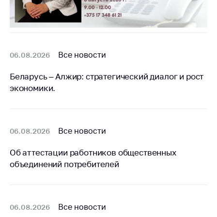
деятельность в
Республике
Беларусь
Защита
персональных
Все новости
06.08.2026
данных
Беларусь – Алжир: стратегический диалог и рост
Новости
экономики.
Обратиться в МАРТ
Личный прием
граждан и юр. лиц
Все новости
06.08.2026
Прямaя телефоннaя
Об аттестации работников общественных
линия
объединений потребителей
Горячая линия
Электронные
обращения
Все новости
06.08.2026