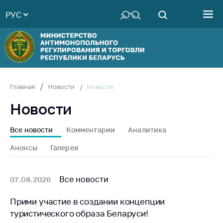
РУС
Министерство
Руководство
Структура
Министерства
Территориальные
Новости
Главная
Новости
органы
Новости
Законодательство
Антикоррупционная
Все новости
Комментарии
Аналитика
деятельность
Анонсы
Галерея
Общественно-
консультативный
совет
Все новости
07.08.2026
Соискателям
Прими участие в создании концепции
туристического образа Беларуси!
Награждения