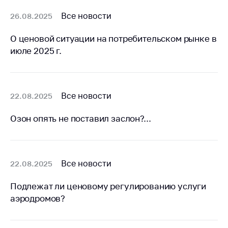
деятельность в
Республике
Все новости
26.08.2025
Беларусь
О ценовой ситуации на потребительском рынке в
Защита
июле 2025 г.
персональных
данных
Новости
Все новости
22.08.2025
Обратиться в МАРТ
Озон опять не поставил заслон?...
Личный прием
граждан и юр. лиц
Прямaя телефоннaя
Все новости
22.08.2025
линия
Горячая линия
Подлежат ли ценовому регулированию услуги
аэродромов?
Электронные
обращения