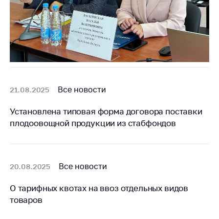
Важное на сайте
Сообщить о росте
цен
Ценообразование
на лекарственные
средства, изделия
медицинского
Все новости
21.08.2025
назначения и
медицинскую
Установлена типовая форма договора поставки
технику
плодоовощной продукции из стабфондов
Решение Комиссии
по установлению
факта нарушения
(отсутствия)
Все новости
20.08.2025
нарушения
антимонопольного
О тарифных квотах на ввоз отдельных видов
законодательства
товаров
Предостережения и