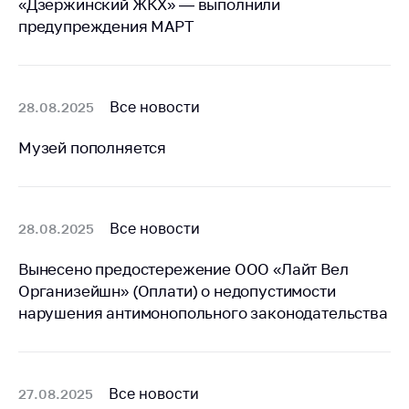
«Дзержинский ЖКХ» — выполнили
Белорусская
предупреждения МАРТ
универсальная
товарная биржа
Общественная
Все новости
28.08.2025
жизнь
Идеологическая
Музей пополняется
работа
Официальные
геральдические
Все новости
28.08.2025
символы
5 лет МАРТ
Вынесено предостережение ООО «Лайт Вел
Организейшн» (Оплати) о недопустимости
Деятельность
нарушения антимонопольного законодательства
Ценовая политика
Антимонопольное
регулирование и
Все новости
27.08.2025
конкуренция