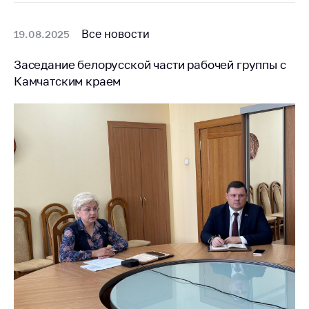
предупреждения
Общественное
Все новости
19.08.2025
обсуждение
проектов
Заседание белорусской части рабочей группы с
Маркировка
Камчатским краем
товаров
Упрощение условий
ведения бизнеса
Рекомендации по
предотвращению
распространения
COVID-19 для
субъектов торговли,
общественного
питания, бытового
обслуживания
Обучение по
вопросам