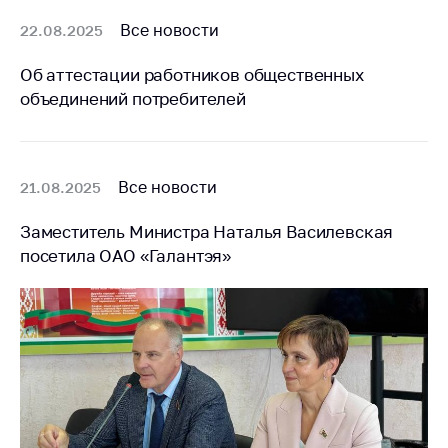
Сообщить о росте
цен на товары
Все новости
22.08.2025
Сообщить о росте
Об аттестации работников общественных
цен на лекарства и
объединений потребителей
медицинские
изделия
Контакты
Все новости
21.08.2025
Адрес и режим
работы
Заместитель Министра Наталья Василевская
Приемная
посетила ОАО «Галантэя»
Министра
Горячая линия
Пресс-служба
Вышестоящий
государственный
орган