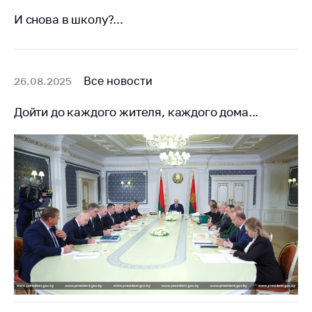
И снова в школу?...
Торговля и услуги
Регулирование и
контроль закупок
Все новости
26.08.2025
Защита прав
потребителей
Дойти до каждого жителя, каждого дома...
Регулирование
рекламной
деятельности
Международное
сотрудничество
Применение мер
нетарифного
регулирования
Биржевая торговля
Выставочная