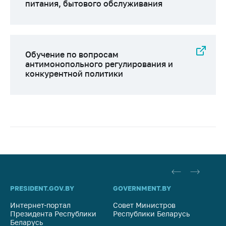
питания, бытового обслуживания
Обучение по вопросам
антимонопольного регулирования и
конкурентной политики
PRESIDENT.GOV.BY
GOVERNMENT.BY
SO
Интернет-портал
Совет Министров
Со
Президента Республики
Республики Беларусь
На
Беларусь
Ре