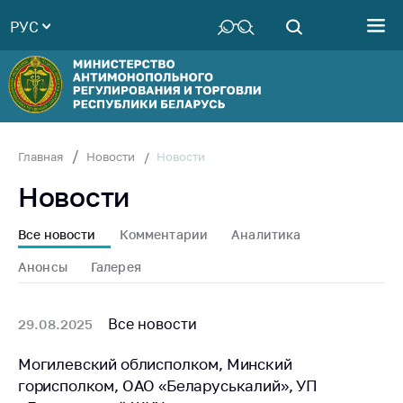
РУС
Министерство
Руководство
Структура
Министерства
Территориальные
Новости
Главная
Новости
органы
Новости
Законодательство
Антикоррупционная
Все новости
Комментарии
Аналитика
деятельность
Анонсы
Галерея
Общественно-
консультативный
совет
Все новости
29.08.2025
Соискателям
Могилевский облисполком, Минский
горисполком, ОАО «Беларуськалий», УП
Награждения