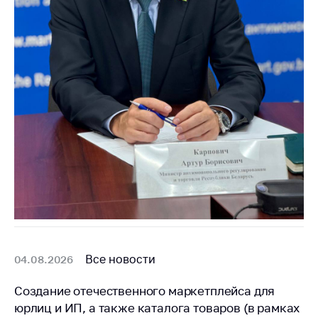
Важное на сайте
Сообщить о росте
цен
Ценообразование
на лекарственные
средства, изделия
медицинского
назначения и
медицинскую
технику
Решение Комиссии
по установлению
факта нарушения
(отсутствия)
нарушения
Все новости
04.08.2026
антимонопольного
законодательства
Создание отечественного маркетплейса для
Предостережения и
юрлиц и ИП, а также каталога товаров (в рамках