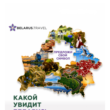
Белорусская
универсальная
товарная биржа
Общественная
жизнь
Идеологическая
работа
Официальные
геральдические
символы
5 лет МАРТ
Деятельность
Ценовая политика
Антимонопольное
регулирование и
конкуренция