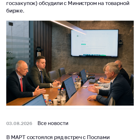
предупреждения
госзакупок) обсудили с Министром на товарной
бирже.
Общественное
обсуждение
проектов
Маркировка
товаров
Упрощение условий
ведения бизнеса
Рекомендации по
предотвращению
распространения
COVID-19 для
субъектов торговли,
общественного
питания, бытового
обслуживания
Все новости
03.08.2026
Обучение по
вопросам
В МАРТ состоялся ряд встреч с Послами