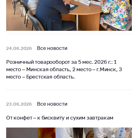
деятельность в
Республике
Беларусь
Защита
персональных
данных
Все новости
24.06.2026
Новости
Розничный товарооборот за 5 мес. 2026 г.: 1
Обратиться в МАРТ
место – Минская область, 2 место – г.Минск, 3
Личный прием
место – Брестская область.
граждан и юр. лиц
Прямaя телефоннaя
линия
Все новости
23.06.2026
Горячая линия
От конфет – к бисквиту и сухим завтракам
Электронные
обращения