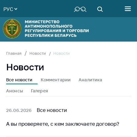
РУС
Министерство
Руководство
Структура
Министерства
Территориальные
Новости
Главная
Новости
органы
Новости
Законодательство
Антикоррупционная
Все новости
Комментарии
Аналитика
деятельность
Анонсы
Галерея
Общественно-
консультативный
совет
Все новости
26.06.2026
Соискателям
А вы проверяете, с кем заключаете договор?
Награждения