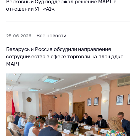
Верховный Суд поддержал решение МАРТ в
отношении УП «А1».
Торговля и услуги
Регулирование и
контроль закупок
Все новости
25.06.2026
Защита прав
потребителей
Беларусь и Россия обсудили направления
Регулирование
сотрудничества в сфере торговли на площадке
рекламной
МАРТ
деятельности
Международное
сотрудничество
Применение мер
нетарифного
регулирования
Биржевая торговля
Выставочная