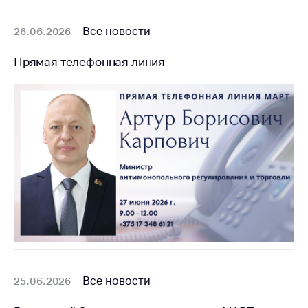
Белорусская
универсальная
Все новости
26.06.2026
товарная биржа
Прямая телефонная линия
Общественная
жизнь
Идеологическая
работа
Официальные
геральдические
символы
5 лет МАРТ
Деятельность
Ценовая политика
Антимонопольное
Все новости
25.06.2026
регулирование и
конкуренция