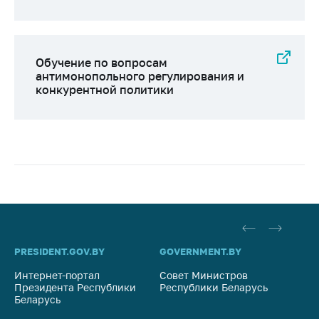
Обучение по вопросам
антимонопольного регулирования и
конкурентной политики
PRESIDENT.GOV.BY
GOVERNMENT.BY
SO
Интернет-портал
Совет Министров
Со
Президента Республики
Республики Беларусь
На
Беларусь
Ре