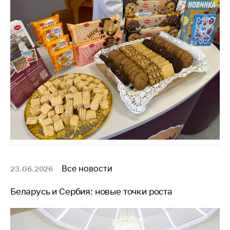
Сообщить о росте
цен на товары
Сообщить о росте
цен на лекарства и
медицинские
изделия
Контакты
Адрес и режим
работы
Приемная
Министра
Горячая линия
Все новости
23.06.2026
Пресс-служба
Беларусь и Сербия: новые точки роста
Вышестоящий
государственный
орган