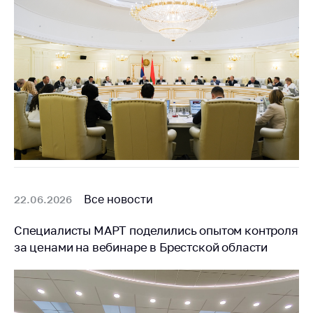
Важное на сайте
Сообщить о росте
цен
Ценообразование
на лекарственные
средства, изделия
медицинского
назначения и
медицинскую
технику
Решение Комиссии
Все новости
22.06.2026
по установлению
факта нарушения
Специалисты МАРТ поделились опытом контроля
(отсутствия)
нарушения
за ценами на вебинаре в Брестской области
антимонопольного
законодательства
Предостережения и